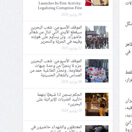
بطولات
Launches Its First Activity:
Legalizing Corruption First
08 يونيو 2026
كّل
الموقف الأسبوعيّ: شعب البحرين
سيقطع الأيدي التي تنال من شعائر
عاشوراء.. ولن يساوم على هويّته
وقيمه في الحريّة والتحرير
اهر
22 يونيو 2026
 في
الموقف الأسبوعيّ: شعب البحرين
جزء لا يتجزّأ من وحدة جبهات
المقاومة.. ونحذّر الطاغية حمد من
فقط
المساس بالشعائر الحسينيّة
ار،
08 يونيو 2026
الحكم بسجن 12 شيعيًّا بتهمة
«تأييد الضربات الإيرانيّة على
ران
البحرين»
يه،
16 يونيو 2026
يد،
نيّ
المعتقلون والشهداء حاضرون في
ثروة
عيد الأضحى المبارك