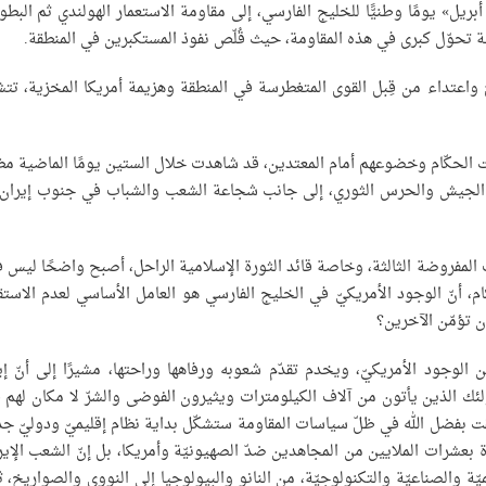
لبرتغاليّين وتحرير مضيق هرمز الذي سمّي بموجبه يوم «30 أبريل» يومًا وطنيًّا للخليج الفارسي، إلى مقاومة الاستعمار الهولندي ثم ال
طة تحوّل كبرى في هذه المقاومة، حيث قُلّص نفوذ المستكبرين في المنطقة.
واعتداء من قِبل القوى المتغطرسة في المنطقة وهزيمة أمريكا المخزية، تتش
 الحكّام وخضوعهم أمام المعتدين، قد شاهدت خلال الستين يومًا الماضية مظ
 في الجيش والحرس الثوري، إلى جانب شجاعة الشعب والشباب في جنوب إيران
ب المفروضة الثالثة، وخاصة قائد الثورة الإسلامية الراحل، أصبح واضحًا ليس 
، أنّ الوجود الأمريكيّ في الخليج الفارسي هو العامل الأساسي لعدم الاستقر
ن تؤمّن الآخرين؟
الوجود الأمريكيّ، ويخدم تقدّم شعوبه ورفاهها وراحتها، مشيرًا إلى أنّ إي
ئك الذين يأتون من آلاف الكيلومترات ويثيرون الفوضى والشرّ لا مكان لهم ف
قت بفضل الله في ظلّ سياسات المقاومة ستشكّل بداية نظام إقليميّ ودوليّ جد
 بعشرات الملايين من المجاهدين ضدّ الصهيونيّة وأمريكا، بل إنّ الشعب الإيرا
لميّة والصناعيّة والتكنولوجيّة، من النانو والبيولوجيا إلى النووي والصواريخ، 