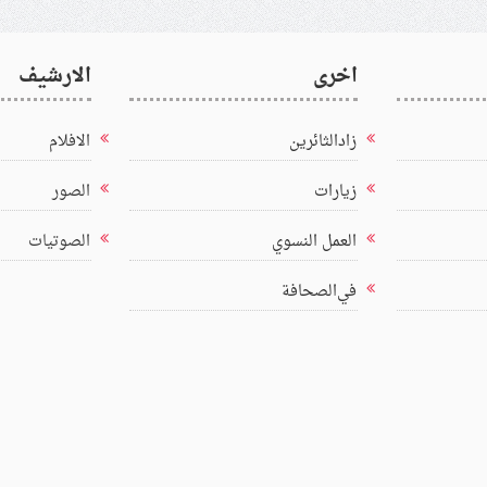
اخرى
الارشيف
زادالثائرين
الافلام
زيارات
الصور
العمل النسوي
الصوتيات
في‌الصحافة