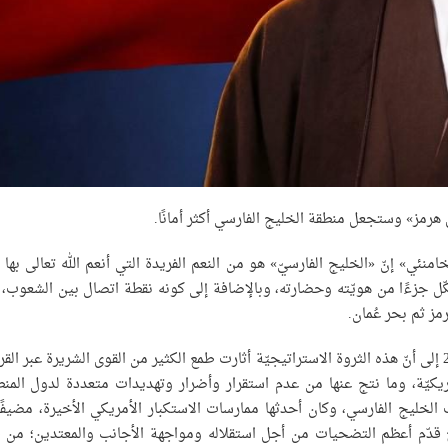
ق هرمز» وستجعل منطقة الخليج الفارسي أكثر أمانًا.
خامنئي» إنّ «الخليج الفارسيّ» هو من النعم الفريدة التي أنعم الله تعالى بها 
ل جزءًا من هويّته وحضارته، وبالإضافة إلى كونه نقطة اتصال بين الشعوب، 
مز ثم بحر عُمان.
ولفت سماحته في بيان له يوم الخميس 30 أبريل/ نيسان 2026 إلى أنّ هذه الثروة الاستراتيجيّة أثارت طمع الكثير من القوى الشريرة عبر ا
مريكيّة، وما نتج عنها من عدم استقرار وأضرار وتهديدات متعددة لدول المنط
ليج الفارسي، وكان أحدثها ممارسات الاستكبار الأمريكي الأخيرة، مضيفًا 
يج قدّم أعظم التضحيات من أجل استقلاله ومواجهة الأجانب والمعتدين؛ من 