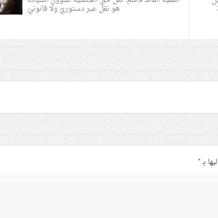
الفقيه القائد قاسم: نقل حقّ الجنسية لشؤون السيادة
ل
هو نقل غير دستوريّ ولا قانونيّ
يها بـ
*