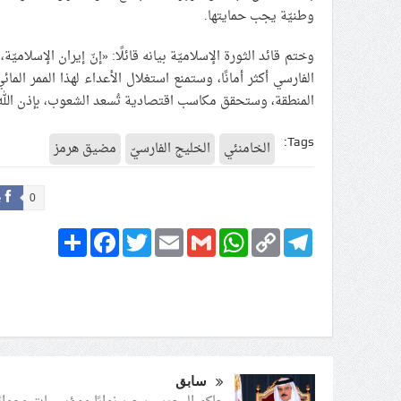
وطنيّة يجب حمايتها.
وختم قائد الثورة الإسلاميّة بيانه قائلًا: «إنّ إيران الإسلام
الفارسي أكثر أمانًا، وستمنع استغلال الأعداء لهذا الممر ال
المنطقة، وستحقق مكاسب اقتصادية تُسعد الشعوب، بإذن الله 
Tags:
الخامنئي
الخليج الفارسيّ
مضيق هرمز
e
0
Share
Facebook
Twitter
Email
Gmail
WhatsApp
Copy
Telegram
Link
سابق