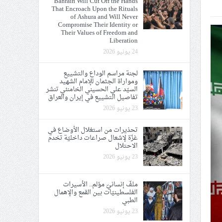
Bahrain Will Cut Off the Hands
That Encroach Upon the Rituals
ي الحريّة والتحرير
of Ashura and Will Never
Compromise Their Identity or
Their Values of Freedom and
Liberation
24 يونيو 2026
لجنة مراسم الوداع والتشييع
ومواراة الجثمان للإمام الشهيد
ة الإمام الحسين «ع»
السيّد علي الحسيني الخامنئي تنشر
تفاصيل التشييع في إيران والعراق
يع في إيران والعراق
23 يونيو 2026
تحذيرات من استغلال الأوضاع في
غزّة لإشعال صراعات داخليّة تخدم
الاحتلال
23 يونيو 2026
ملفّ إنسانيّ مؤلم.. الأسيرات
الفلسطينيّات بين القمع والإهمال
الطبي
23 يونيو 2026