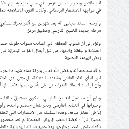
ا
في مواجهة الاستعمار البريطاني. وكانت الثورة الإسلاميّة نق
وأوضح السيّد مجتبى أنّه بعد شهرين من أكبر تحرّك عسكريّ 
مرحلة جديدة للخليج الفارسي ومضيق هرمز.
ونوّه إلى أنّ شعوب المنطقة التي اعتادت سنوات طويلة صمت
الصلابة واليقظة والجهاد من قبل أبطال القوّات البحريّة
رفض الهيمنة الأجنبيّة.
وأكّد سماحته أنّه وبفضل الله تعالى وبركة دماء شهداء الحر
لدى الرأي العام العالمي وشعوب المنطقة، بل حتى لدى الحكام
وأنّ قواعده لا تملك القدرة حتى على تأمين نفسها، فكيف لها أ
وتابع أنّ مستقبل الخليج الفارسي سيكون مستقبلً خاليًا من 
وجيرانها في الخليج الفارسي وبحر عُمان «مصير واحد»، وأول
إلّا في أعماق مياهه. وهذه السلسلة من الانتصارات التي تحق
مشيرًا إلى أنّ نهضة الشعب الإيرانيّ المعجزة لم تعد محصورة
بأكمله داخل البلاد وخارجها يعدّ جميع قدراته الهويّاتيّة والع