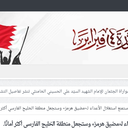
 غزّة لإشعال صراعات داخليّة تخدم الاحتلال
فلسطينيّات بين القمع والإهمال الطبي
ن ستمنع استغلال الأعداء لـ«مضيق هرمز» وستجعل منطقة الخليج الفارسي أكثر أم
داء لـ«مضيق هرمز» وستجعل منطقة الخليج الفارسي أكثر أمانًا.
 المشاركين في مواكب العزاء ويعتقل العشرات من الشبّان