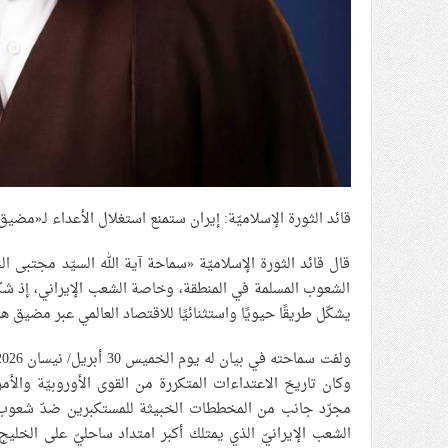
قائد الثورة الإسلاميّة: إيران ستمنع استغلال الأعداء لـ«مضي
قال قائد الثورة الإسلاميّة «سماحة آية الله السيّد مجتبى ال
الشعوب المسلمة في المنطقة، وخاصة الشعب الإيراني، إذ شكّ
يشكّل طريقًا حيويًا واستثنائيًا للاقتصاد العالمي عبر مضيق هر
وكان تاريخ الاعتداءات المتكررة من القوى الأوروبيّة والأ
مجرّد جانب من المخططات الخبيثة للمستكبرين ضدّ شعوب الخ
الشعب الإيرانيّ الذي يمتلك أكبر امتداد ساحليّ على الخل