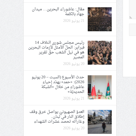
مقال: عاشوراء البحرين… ميدان
جهاد بالكلمة
21 يونيو 2026
رئيس مجلس شورى ائتلاف 14
فبراير: الحلّ الأمثل لأزمات البحرين
هو في نيل الشعب حقّ تقرير
المصير
20 يونيو 2026
حدث الأسبوع (السبت – 20 يونيو
2026): «حمد» يهدّد إحياء
عاشوراء من خلال «الشبكة
الحديديّة»
21 يونيو 2026
العدوّ الصهيونيّ يواصل خرق وقف
إطلاق النار في لبنان..
وغاراته تحصد عشرات الشهداء
20 يونيو 2026