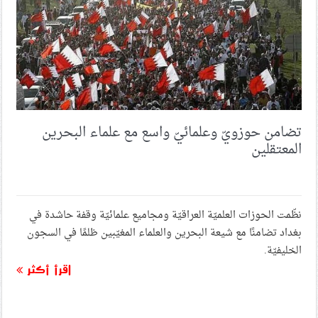
تضامن حوزويّ وعلمائيّ واسع مع علماء البحرين
المعتقلين
نظّمت الحوزات العلميّة العراقيّة ومجاميع علمائيّة وقفة حاشدة في
بغداد تضامنًا مع شيعة البحرين والعلماء المغيّبين ظلمًا في السجون
الخليفيّة.
اقرأ أكثر