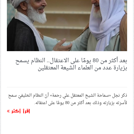
منع صلاة الجمعة للشيعة في البحرين للأسبوع الخامس
والتسعين على التوالي
التحليل السياسيّ (13) الطاغية الغارق في الخليج: مأزق
الخيارات المركّبة.. هل يفلح آل خليفة في الوصول إلى طوق
النجاة من الأمواج المتلاطمة؟
بعد أكثر من 80 يومًا على الاعتقال.. النظام يسمح
بزيارة عدد من العلماء الشيعة المعتقلين
أحكام جائرة تصل إلى المؤبّد على 16 شيعيًّا بتهم «إرهاب»
والتعاطف مع إيران
ذكر نجل «سماحة الشيخ المعتقل علي رحمة» أنّ النظام الخليفيّ سمح
المجلس السياسيّ في ائتلاف 14 فبراير يدين العدوان
الأمريكيّ- السعوديّ على العراق
لأسرته بزيارته وذلك بعد أكثر من 80 يومًا على اعتقاله.
اقرأ أكثر
عدوان أمريكيّ- سعوديّ على مقارّ الحشد الشعبيّ في العراق