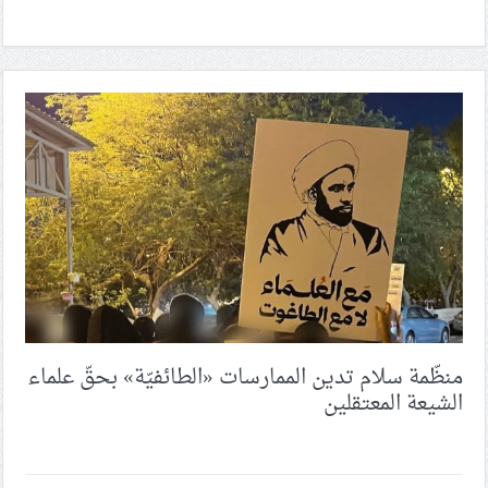
منظّمة سلام تدين الممارسات «الطائفيّة» بحقّ علماء
الشيعة المعتقلين