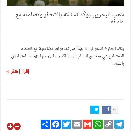
شعب البحرين يؤكّد تمسّكه بالشعائر وتضامنه مع
علمائه
يكاد الشارع البحرانيّ لا يهدأ من تظاهرات تضامنيّة مع العلماء
المعتقلين في سجون النظام، أو مواكب عزاء رغم التهديد المتواصل
بالمنع.
اقرأ أكثر
0
Share
Facebook
Twitter
Email
Gmail
WhatsApp
Copy
Telegram
Link