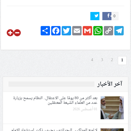
0
Share
Facebook
Twitter
Email
Gmail
WhatsApp
Copy
Telegram
Link
4
3
2
1
آخر الأخبار
بعد أكثر من 80 يومًا على الاعتقال.. النظام يسمح بزيارة
عدد من العلماء الشيعة المعتقلين
01 أغسطس 2026
لا لمنع المواكب.. البحرانيّون يحيون ذكرى استشهاد الإمام