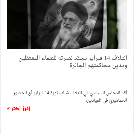
ائتلاف 14 فبراير يجدّد نصرته للعلماء المعتقلين
ويدين محاكمتهم الجائرة
أكّد المجلس السياسيّ في ائتلاف شباب ثورة 14 فبراير أنّ الحضور
الجماهيريّ في الميادين،
اقرأ أكثر