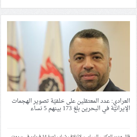
العرادي: عدد المعتقلين على خلفيّة تصوير الهجمات
الإيرانيّة في البحرين بلغ 173 بينهم 5 نساء
قال مدير المكتب السياسيّ لائتلاف شباب ثورة 14 فبراير في بيروت