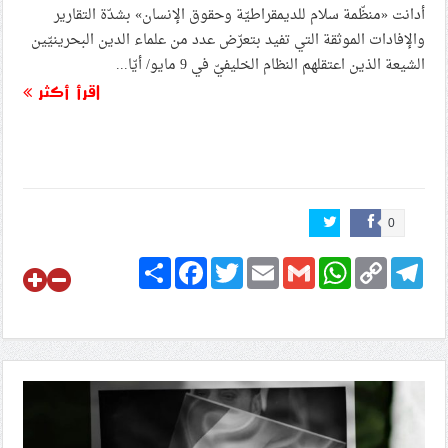
أدانت «منظّمة سلام للديمقراطيّة وحقوق الإنسان» بشدّة التقارير
والإفادات الموثقة التي تفيد بتعرّض عدد من علماء الدين البحرينيّين
الشيعة الذين اعتقلهم النظام الخليفيّ في 9 مايو/ أيّا...
اقرأ أكثر
0
Share
Facebook
Twitter
Email
Gmail
WhatsApp
Copy
Telegram
Link