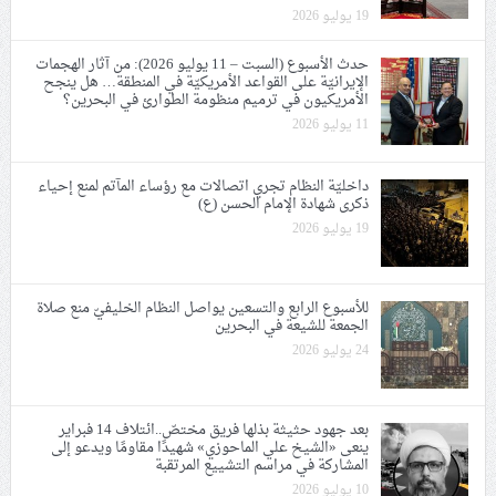
19 يوليو 2026
حدث الأسبوع (السبت – 11 يوليو 2026): من آثار الهجمات
الإيرانيّة على القواعد الأمريكيّة في المنطقة… هل ينجح
الأمريكيون في ترميم منظومة الطوارئ في البحرين؟
11 يوليو 2026
داخليّة النظام تجري اتصالات مع رؤساء المآتم لمنع إحياء
ذكرى شهادة الإمام الحسن (ع)
19 يوليو 2026
للأسبوع الرابع والتسعين يواصل النظام الخليفيّ منع صلاة
الجمعة للشيعة في البحرين
24 يوليو 2026
بعد جهود حثيثة بذلها فريق مختصّ..ائتلاف 14 فبراير
ينعى «الشيخ علي الماحوزي» شهيدًا مقاومًا ويدعو إلى
المشاركة في مراسم التشييع المرتقبة
10 يوليو 2026