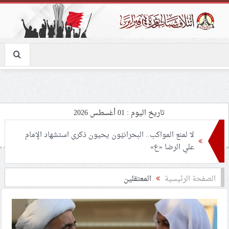
تاريخ اليوم : 01 أغسطس 2026
لا لمنع المواكب.. البحرانيّون يحيون ذكرى استشهاد الإمام
علي الرضا «ع»
حدث الأسبوع (السبت 1 أغسطس 2026): تمرين «درع
الصفحة الرئيسية
المعتقلين
البحرين» يفضح تناقضات الطاغية حمد
إيران تواصل هجماتها على المنشآت الأمريكيّة في البحرين