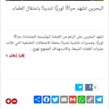
البحرين تشهد حراكًا ثوريًّا تنديدًا باعتقال العلماء
تشهد البحرين، على الرغم من القبضة البوليسيّة المتشدّدة، حراكًا
ثوريًّا، ومسيرات غاضبة تنديدًا بحملة الاعتـقالات التعسّفية التي طالت
عشرات العلماء الشيعة، والاستــهداف الممنهج لهويّ...
اقرأ أكثر
0
Share
Facebook
Twitter
Email
Gmail
WhatsApp
Copy
Telegram
Link