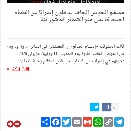
معتقلو الحوض الجاف يدخلون إضرابًا عن الطعام
احتجاجًا على منع الشعائر العاشورائيّة
قالت الحقوقيّة «إبتسام الصائغ» إنّ المعتقلين في العنابر «3 و4 و5 و6»
في الحوض الجاف أعلنوا يوم الخميس 11 يونيو/ حزيران 2026
دخولهم في إضراب عن الطعام، عبر رفض استلام وجبة الغداء؛ ا...
اقرأ أكثر
0
Share
Facebook
Twitter
Email
Gmail
WhatsApp
Copy
Telegram
Link