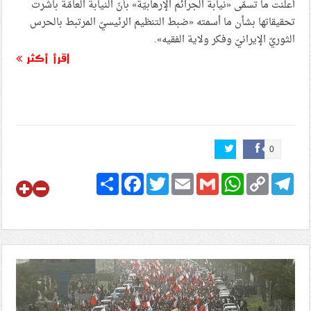
أعلنت ما تسمّى «نيابة الجرائم الإرهابيّة» بأنّ النيابة العامّة باشرت
تحقيقاتها بشأن ما أسمته «ضبط التنظيم الرئيسيّ المرتبط بالحرس
الثوريّ الإيرانيّ وفكر ولاية الفقيه».
اقرأ أكثر
0
Share
Facebook
Twitter
Email
Gmail
WhatsApp
Copy
Telegram
Link