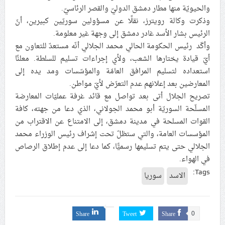
والحيويّة منها مطار دمشق الدوليّ والقصر الرئاسيّ.
علماء البحرين: طلب الترخيص والإجازة من السلطة في
وذكرت وكالة رويترز، نقلًا عن مسؤولين سوريّين كبيرين، أنّ
ممارسة الشعائر الحسينيّة هو في حقيقته محاربة لقضيّة
الرئيس بشار الأسد غادر دمشق إلى وجهة غير معلومة.
الإمام الحسين «ع»
وأكّد رئيس الحكومة الحالي محمد الجلالي أنّه مستعدّ للتعاون مع
لجنة مراسم الوداع والتشييع ومواراة الجثمان للإمام الشهيد
أيّ قيادة يختارها الشعب، ولأي إجراءات تسليم للسلطة. معلنًا
السيّد علي الحسيني الخامنئي تنشر تفاصيل التشييع في
استعداده لتسليم المرافق العامّة والمؤسّسات ومد يده إلى
إيران والعراق
المعارضين بعد إعلانهم عدم التعرّض لأيّ مواطن.
تصريح الجلال أتى بعد تواصل مع قائد غرفة عمليّات المعارضة
المسلّحة السوريّة أبو محمد الجولاني، الذي دعا من جهته، كافة
القوات المسلحة في مدينة دمشق، إلی الامتناع عن الاقتراب من
المؤسسات العامة، والتي ستظلّ تحت إشراف رئيس الوزراء محمد
الجلالي حتى يتم تسليمها رسميًّا، كما دعا إلى عدم إطلاق الرصاص
في الهواء.
Tags:
الاسد
سوريا
Share
Tweet
Share
0