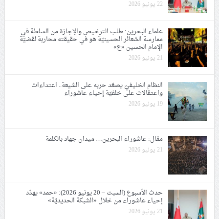
22 يونيو 2026
علماء البحرين: طلب الترخيص والإجازة من السلطة في
ممارسة الشعائر الحسينيّة هو في حقيقته محاربة لقضيّة
الإمام الحسين «ع»
21 يونيو 2026
النظام الخليفيّ يصعّد حربه على الشيعة.. اعتداءات
واعتقالات على خلفيّة إحياء عاشوراء
19 يونيو 2026
مقال: عاشوراء البحرين… ميدان جهاد بالكلمة
21 يونيو 2026
حدث الأسبوع (السبت – 20 يونيو 2026): «حمد» يهدّد
إحياء عاشوراء من خلال «الشبكة الحديديّة»
21 يونيو 2026