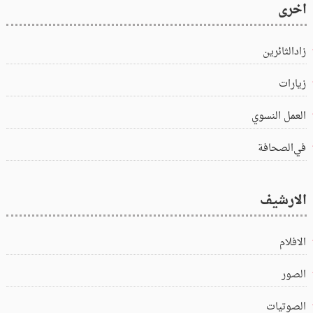
اخرى
زادالثائرين
زيارات
العمل النسوي
في‌الصحافة
الارشيف
الافلام
الصور
الصوتيات