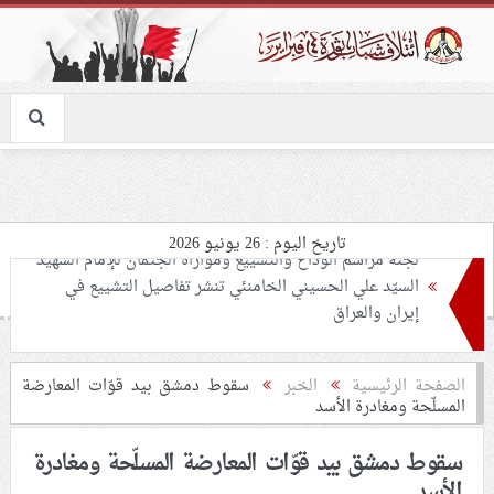
تاريخ اليوم : 26 يونيو 2026
تحذيرات من استغلال الأوضاع في غزّة لإشعال صراعات
داخليّة تخدم الاحتلال
ملفّ إنسانيّ مؤلم.. الأسيرات الفلسطينيّات بين القمع
الصفحة الرئيسية
الخبر
سقوط دمشق بيد قوّات المعارضة
المسلّحة ومغادرة الأسد
والإهمال الطبي
سقوط دمشق بيد قوّات المعارضة المسلّحة ومغادرة
55 مأتمًا وحسينيّة يعترضون على الإجراءات القمعيّة للنظام
الأسد