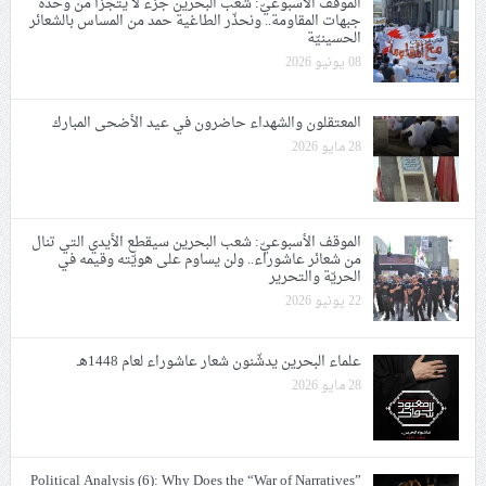
الموقف الأسبوعيّ: شعب البحرين جزء لا يتجزّأ من وحدة
جبهات المقاومة.. ونحذّر الطاغية حمد من المساس بالشعائر
الحسينيّة
08 يونيو 2026
المعتقلون والشهداء حاضرون في عيد الأضحى المبارك
28 مايو 2026
الموقف الأسبوعيّ: شعب البحرين سيقطع الأيدي التي تنال
من شعائر عاشوراء.. ولن يساوم على هويّته وقيمه في
الحريّة والتحرير
22 يونيو 2026
علماء البحرين يدشّنون شعار عاشوراء لعام 1448هـ
28 مايو 2026
Political Analysis (6): Why Does the “War of Narratives”