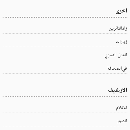
اخرى
زادالثائرين
زيارات
العمل النسوي
في‌الصحافة
الارشيف
الافلام
الصور