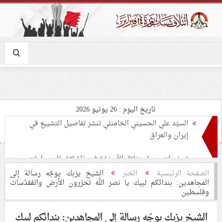
تاريخ اليوم : 26 يونيو 2026
تحذيرات من استغلال الأوضاع في غزّة لإشعال صراعات
داخليّة تخدم الاحتلال
ملفّ إنسانيّ مؤلم.. الأسيرات الفلسطينيّات بين القمع
الصفحة الرئيسية
الخبر
الشيخ يزبك يوجّه رسالة إلى
المجاهدين: بندائكم لبيك يا نصر الله تحرّرون الأرض والمُقدّسات
والإهمال الطبي
وفلسطين
55 مأتمًا وحسينيّة يعترضون على الإجراءات القمعيّة للنظام
الشيخ يزبك يوجّه رسالة إلى المجاهدين: بندائكم لبيك