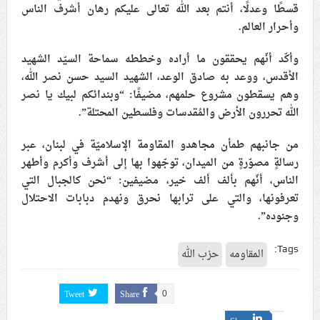
قسطًا وعدلًا، أنتم بعد الله تعالى عليكم رهان أشرف الناس
علماء البحرين: طلب الترخيص والإجازة من السلطة في
وأحرار العالم.
ممارسة الشعائر الحسينيّة هو في حقيقته محاربة لقضيّة
الإمام الحسين «ع»
وأكّد أنّهم يحققون ما أراده وخططه سماحة السيّد الشهيد
الأقدس، ووعد به صادق الوعد، الشهيد السيد حسن نصر الله،
لجنة مراسم الوداع والتشييع ومواراة الجثمان للإمام الشهيد
وهم يسقطون مشروع حلمهم، مضيفًا: “وبندائكم لبيك يا نصر
السيّد علي الحسيني الخامنئي تنشر تفاصيل التشييع في
الله تحررون الأرض والمُقدسات وفلسطين المحتلة”.
إيران والعراق
من جانبهم طمأن مجاهدو المقاومة الإسلاميّة في لبنان، عبر
رسالةٍ مصوّرةٍ من الميدان، توجّهوا بها إلى أشرف وأكرم وأطهر
الناس، أنّهم بألف ألف خير، مضيفين: “نحن كالجبال التي
تعرفونها، والتي على ترابها نحرق ونهدم دبابات الاحتلال
وجنوده”.
Tags:
المقاومه
حزب الله
Tweet
Share
0