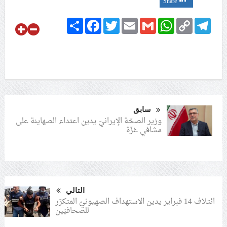
Share
Share
Facebook
Twitter
Email
Gmail
WhatsApp
Copy
Telegram
Link
سابق
وزير الصحّة الإيرانيّ يدين اعتداء الصهاينة على
مشافي غزّة
التالي
ائتلاف 14 فبراير يدين الاستهداف الصهيونيّ المتكرّر
للصحافيّين