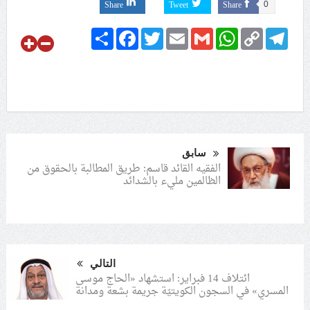
Share
Tweet
Share
0
Share
Facebook
Twitter
Email
Gmail
WhatsApp
Copy
Telegram
Link
سابق
الفقيه القائد قاسم: طريق المطالبة بالحقوق من
الظالمين مليء بالشدائد
التالي
ائتلاف 14 فبراير: استشهاد «الحاج موسى
المسري» في السجون الكويتيّة جريمة بشعة ومدانة