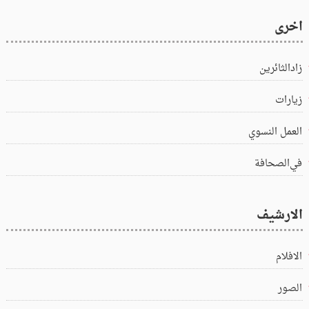
اخرى
زادالثائرين
زيارات
العمل النسوي
في‌الصحافة
الارشيف
الافلام
الصور