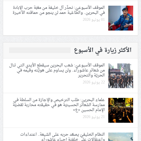
الموقف الأسبوعيّ: نحذّر آل خليفة من مغبّة حرب الإبادة
في البحرين.. والطاغية حمد لن ينجو من حماقته الأخيرة
01 يونيو 2026
الأكثر زيارة في الأسبوع
الموقف الأسبوعيّ: شعب البحرين سيقطع الأيدي التي تنال
من شعائر عاشوراء.. ولن يساوم على هويّته وقيمه في
الحريّة والتحرير
22 يونيو 2026
علماء البحرين: طلب الترخيص والإجازة من السلطة في
ممارسة الشعائر الحسينيّة هو في حقيقته محاربة لقضيّة
الإمام الحسين «ع»
21 يونيو 2026
النظام الخليفيّ يصعّد حربه على الشيعة.. اعتداءات
واعتقالات على خلفيّة إحياء عاشوراء