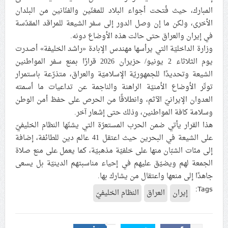
المبارك، حيث فُتحت أجواء البلاد للمغنّين والفنّانين من البلدان
علماء البحرين: طلب الترخيص والإجازة من السلطة في
الأخرى، ولكن ما إن وصل الدور إلى سفر الشيعة للمراقد المقدّسة
ممارسة الشعائر الحسينيّة هو في حقيقته محاربة لقضيّة
في إيران والعراق حتى حالت هذه الأوضاع دونه.
الإمام الحسين «ع»
وزارة الداخليّة التي يرأسها مهندس الإبادة «راشد الخليفة» أصدرت
لجنة مراسم الوداع والتشييع ومواراة الجثمان للإمام الشهيد
يوم الثلاثاء 2 يونيو/ حزيران 2026 قرارًا بمنع سفر المواطنين
السيّد علي الحسيني الخامنئي تنشر تفاصيل التشييع في
الشيعة وتحديدًا للجمهوريّة الإسلاميّة والعراق، متذرّعة باستمرار
إيران والعراق
توتّر الأوضاع الأمنيّة الراهنة والناجمة عن تداعيات ما أسمته
العدوان الإيرانيّ الآثم، وانطلاقًا من الحرص على حفظ أمن الوطن
وسلامة كافة المواطنين، وذلك حتى إشعار آخر.
هذا القرار يأتي ضمن الحرب المستعرّة التي يشنّها النظام الخليفيّ
على الشيعة في البحرين حيث اعتقل 41 عالم دين للطائفة، إضافة
إلى مئات الشبّان منها على خلفيّة مذهبيّة، كما يعمل على منع صلاة
الجمعة لهم ويضيّق عليهم في إحياء مناسبتهم الدينيّة بل يسعى
جاهدًا إلى منعها واعتقال من يشارك بها.
Tags:
إيران
العراق
النظام الخليفيّ