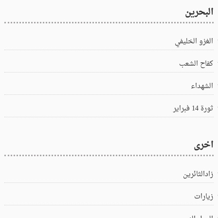
البحرين
الغزو الخليفي
كفاح الشعب
الشهداء
ثورة 14 فبراير
اخرى
زادالثائرين
زيارات