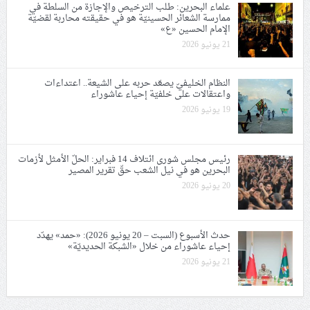
علماء البحرين: طلب الترخيص والإجازة من السلطة في
ممارسة الشعائر الحسينيّة هو في حقيقته محاربة لقضيّة
الإمام الحسين «ع»
21 يونيو 2026
النظام الخليفيّ يصعّد حربه على الشيعة.. اعتداءات
واعتقالات على خلفيّة إحياء عاشوراء
19 يونيو 2026
رئيس مجلس شورى ائتلاف 14 فبراير: الحلّ الأمثل لأزمات
البحرين هو في نيل الشعب حقّ تقرير المصير
20 يونيو 2026
حدث الأسبوع (السبت – 20 يونيو 2026): «حمد» يهدّد
إحياء عاشوراء من خلال «الشبكة الحديديّة»
21 يونيو 2026