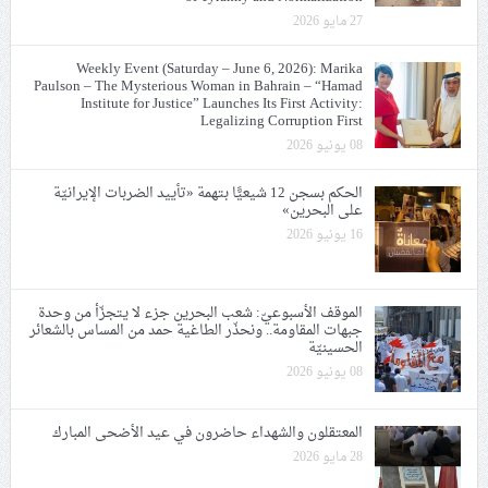
27 مايو 2026
Weekly Event (Saturday – June 6, 2026): Marika
Paulson – The Mysterious Woman in Bahrain – “Hamad
Institute for Justice” Launches Its First Activity:
Legalizing Corruption First
08 يونيو 2026
الحكم بسجن 12 شيعيًّا بتهمة «تأييد الضربات الإيرانيّة
على البحرين»
16 يونيو 2026
الموقف الأسبوعيّ: شعب البحرين جزء لا يتجزّأ من وحدة
جبهات المقاومة.. ونحذّر الطاغية حمد من المساس بالشعائر
الحسينيّة
08 يونيو 2026
المعتقلون والشهداء حاضرون في عيد الأضحى المبارك
28 مايو 2026