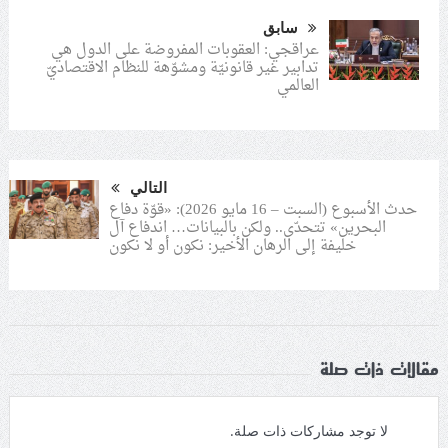
سابق
عراقجي: العقوبات المفروضة على الدول هي
تدابير غير قانونيّة ومشوّهة للنظام الاقتصاديّ
العالمي
التالي
حدث الأسبوع (السبت – 16 مايو 2026): «قوّة دفاع
البحرين» تتحدّى.. ولكن بالبيانات… اندفاع آل
خليفة إلى الرهان الأخير: نكون أو لا نكون
مقالات ذات صلة
لا توجد مشاركات ذات صلة.