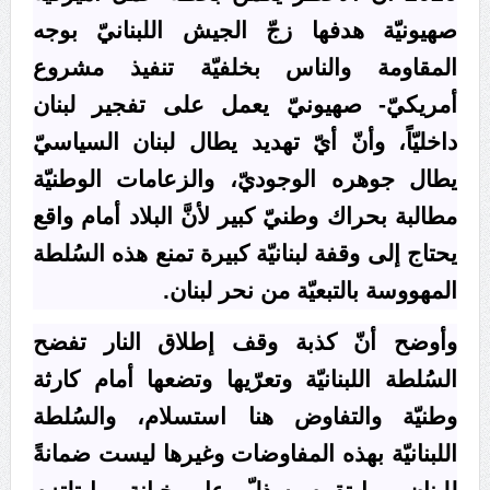
علماء البحرين: طلب الترخيص والإجازة من السلطة في
صهيونيّة هدفها زجّ الجيش اللبنانيّ بوجه
ممارسة الشعائر الحسينيّة هو في حقيقته محاربة لقضيّة
المقاومة والناس بخلفيّة تنفيذ مشروع
الإمام الحسين «ع»
أمريكيّ- صهيونيّ يعمل على تفجير لبنان
لجنة مراسم الوداع والتشييع ومواراة الجثمان للإمام الشهيد
داخليّاً، وأنّ أيّ تهديد يطال لبنان السياسيّ
السيّد علي الحسيني الخامنئي تنشر تفاصيل التشييع في
إيران والعراق
يطال جوهره الوجوديّ، والزعامات الوطنيّة
مطالبة بحراك وطنيّ كبير لأنَّ البلاد أمام واقع
يحتاج إلى وقفة لبنانيّة كبيرة تمنع هذه السُلطة
المهووسة بالتبعيّة من نحر لبنان.
وأوضح أنّ كذبة وقف إطلاق النار تفضح
السُلطة اللبنانيّة وتعرّيها وتضعها أمام كارثة
وطنيّة والتفاوض هنا استسلام، والسُلطة
اللبنانيّة بهذه المفاوضات وغيرها ليست ضمانةً