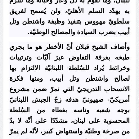
للبنان، وما تقوم به ذلّ وعار وخيانة وما تلتزم
به يهدّد السلم الأهليّ، ولن يُسمح لفريق
سلطويّ مهووس بتنفيذ وظيفة واشنطن وتل
أبيب بضرب السيادة والمصالح الوطنيّة.
وأضاف الشيخ قبلان أنّ الأخطر هو ما يجري
طبخه بغرفة التفاوض عبرَ آليّات وترتيبات
وخرائط يُراد للسُلطة اللبنانيّة الالتزام بها
لصالح واشنطن وتل أبيب، ومنها فكرة
الانسحاب التدريجيّ التي تمرّ ضمن مشروع
أمريكيّ- صهيونيّ هدفه زجّ الجيش اللبنانيّ
بوجه شعبه وناسه بغطاء من السُلطة
المحسوبة على لبنان، مشدّدًا على أنَّه لا بدّ
من صرخة وطنيّة واستنهاض كبير، لأنّه لم يمرّ