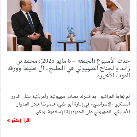
حدث الأسبوع (الجمعة – 8 مايو 2025): محمد بن
زايد والجناح الصهيوني في الخليج.. آل خليفة وورقة
الموت الأخيرة
لم يُفاجأ المراقبون بما نشرته مصادر صهيونيّة وأمريكيّة بشأن الدور
العسكريّ «الإسرائيليّ» في إمارة أبو ظبي، خصوصًا خلال العدوان
الأمريكيّ- الصهيونيّ على الجمهوريّة الإسلاميّة، ولكن...
اقرأ أكثر