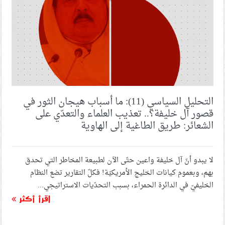
السعوديّة ردًّا على استمرار الحصار
الأقمار الصناعيّة تظهر الأضرار التي لحقت بقاعدة الأسطول
الخامس في البحرين
ائتلاف 14 فبراير يجدّد نصرته للعلماء المعتقلين ويدين
محاكمتهم الجائرة
التحليل السياسي (11): ما أسباب هيجان الثور في
قصور آل خليفة؟.. تعذيب العلماء والتعدّي على
علماء البحرين: نحمّل السلطات في البحرين المسؤوليّة
الشعائر: طريق الطاغية إلى الهاوية
الكاملة عن سلامة العلماء الأجلّاء
لا يبدو أنّ آل خليفة واعين حتّى الآن لطبيعة المخاطر التي تحدق
محاكم النظام تواصل عقد جلساتها لعلماء الشيعة وتزعم
«كفالة جميع الضمانات القانونيّة»
بهم، وبعموم كيانات الخليج الأمريكيّة! فكلّ التقارير تضع النظام
الخليفيّ في الدائرة الحمراء، بسبب التحدّيات الاستراتيجي...
اقرأ أكثر
الفقيه القائد قاسم: مصير المذهب الشيعيّ في البحرين تحت
التهديد الوجودي