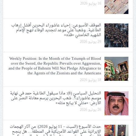
16 يوليو 2026
الموقف الأسبوعيّ: إحياء عاشوراء البحرين أفشل إرهاب
الطاغية.. وشعبنا على موعد لتجديد الوفاء لنهج الإمام
الشهيد الخامنئيّ «قدّه»
29 يونيو 2026
Weekly Position: In the Month of the Triumph of Blood
over the Sword, the Republic Prevails over Aggression,
and the People of Bahrain Will Not Pledge Allegiance to
the Agents of the Zionists and the Americans
18 يونيو 2026
التحليل السياسيّ (8): ماذا سيقول الطاغية حمد في نهاية
موسم عاشوراء؟.. شعب البحرين يرسم معادلة النصر على
الأرض: «مثلي لا يبايع مثله»
26 يونيو 2026
حدث الأسبوع (السبت – 11 يوليو 2026): من آثار الهجمات
الإيرانيّة على القواعد الأمريكيّة في المنطقة… هل ينجح