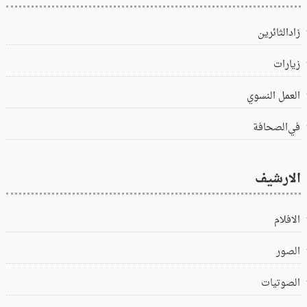
زادالثائرين
زيارات
العمل النسوي
في‌الصحافة
الارشيف
الافلام
الصور
الصوتيات