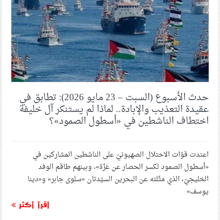
حدث الأسبوع (السبت – 23 مايو 2026): تطابق في
عقيدة التعذيب والإبادة.. لماذا لم يستنكر آل خليفة
اختطاف الناشطين في «أسطول الصمود»؟
اعتدت قوّات الاحتلال الصهيونيّ على الناشطين المشاركين في
«أسطول الصمود لكسر الحصار عن غزّة»، وبينهم طاقم الوفد
الخليجيّ، الذي مثّلته عن البحرين السيّدتان «سلوى جابر» و«دينا
يوسف»
اقرأ أكثر