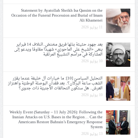
Statement by Ayatollah Sheikh Isa Qassim on the
Occasion of the Funeral Procession and Burial of Imam
Ali Khamenei
11 يوليو 2026
بعد جهود حثيثة بذلها فريق مختصّ..ائتلاف 14 فبراير
ينعى «الشيخ علي الماحوزي» شهيدًا مقاومًا ويدعو إلى
المشاركة في مراسم التشييع المرتقبة
10 يوليو 2026
التحليل السياسيّ [10]: ما خيارات آل خليفة عندما يقرّر
الشعب ساعة البركان؟.. بعد فقدان البوصلة الوطنيّة واهتزاز
العرش.. هل ستكون التحالفات الأجنبيّة ذات جدوى؟
10 يوليو 2026
Weekly Event (Saturday – 11 July 2026): Following the
Iranian Attacks on U.S. Bases in the Region… Can the
Americans Restore Bahrain’s Emergency Response
System
13 يوليو 2026