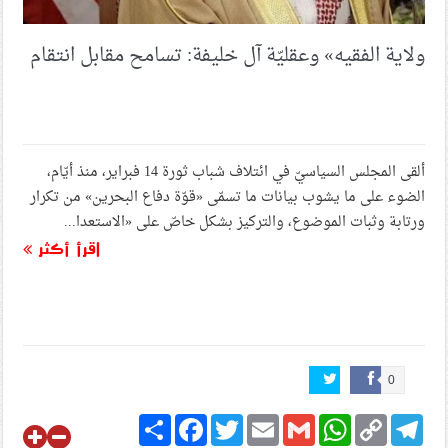
ولاية الفقيه» وعقليّة آل خليفة: تسامح مقابل انتقام
ألقى المجلس السياسيّ في ائتلاف شباب ثورة 14 فبراير، منذ أيّام،
الضوء على ما يشوب بيانات ما تسمّى «قوّة دفاع البحرين» من تكرار
ورتابة وثبات الموضوع، والتركيز بشكل خاصّ على «الاستعدا...
اقرأ أكثر
0
Share
Facebook
Twitter
Email
Gmail
WhatsApp
Copy
Telegram
Link