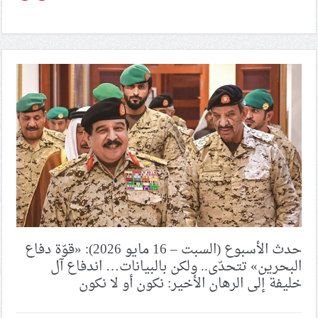
حدث الأسبوع (السبت – 16 مايو 2026): «قوّة دفاع
البحرين» تتحدّى.. ولكن بالبيانات… اندفاع آل
خليفة إلى الرهان الأخير: نكون أو لا نكون