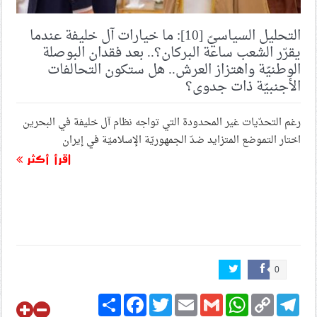
التحليل السياسيّ [10]: ما خيارات آل خليفة عندما
يقرّر الشعب ساعة البركان؟.. بعد فقدان البوصلة
الوطنيّة واهتزاز العرش.. هل ستكون التحالفات
الأجنبيّة ذات جدوى؟
رغم التحدّيات غير المحدودة التي تواجه نظام آل خليفة في البحرين
اختار التموضع المتزايد ضدّ الجمهوريّة الإسلاميّة في إيران
اقرأ أكثر
0
Share
Facebook
Twitter
Email
Gmail
WhatsApp
Copy
Telegram
Link