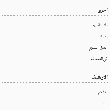
اخرى
زادالثائرين
زيارات
العمل النسوي
في‌الصحافة
الارشيف
الافلام
الصور