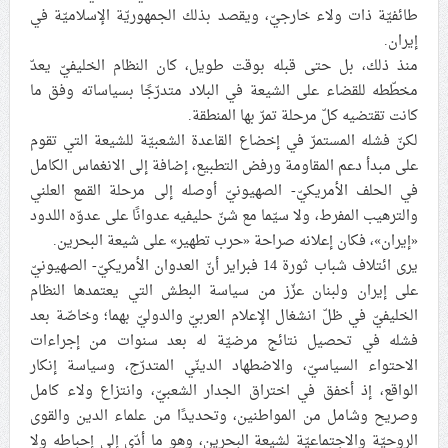
طائفيّة ذات ولاء خارجيّ، ويقصد بذلك الجمهوريّة الإسلاميّة في
علماء البحرين: طلب الترخيص والإجازة من السلطة في
إيران.
ممارسة الشعائر الحسينيّة هو في حقيقته محاربة لقضيّة
منذ ذلك، بل حتى قبله بوقت طويل، كان النظام الخليفيّ يعدّ
الإمام الحسين «ع»
مخطّطه للقضاء على الشيعة في البلاد متدرّجًا بسياساته وفق ما
لجنة مراسم الوداع والتشييع ومواراة الجثمان للإمام الشهيد
كانت تقتضيه كلّ مرحلة تمرّ بها المنطقة.
السيّد علي الحسيني الخامنئي تنشر تفاصيل التشييع في
لكنّ فشله المستمرّ في إخضاع القاعدة الشعبيّة للشيعة التي تقوم
إيران والعراق
على مبدأ دعم المقاومة ورفض التطبيع، إضافة إلى الانغماس الكامل
في الحلف الأمريكيّ- الصهيونيّ أوصله إلى مرحلة القمع العلني
والترهيب المفرط، ولا سيّما مع شنّ حليفيه عدوانًا على عدوّه اللدود
«إيران»، فكان إعلانه صراحة «حرب تطهير» على شيعة البحرين.
يرى ائتلاف شباب ثورة 14 فبراير أنّ العدوان الأمريكيّ- الصهيونيّ
على إيران ولبنان عزّز من سياسة البطش التي يعتمدها النظام
الخليفيّ في ظلّ انشغال الإعلام العربيّ والدوليّ بهما؛ وخاصّة بعد
فشله في تحصيل نتائج مرضيّة له بعد سنوات من إجراءات
الاحتواء السياسيّ، والاضطهاد الدينّي المتدرّج، وسياسة إنكار
الواقع، إذ أخفق في اختراق الجدار الشعبيّ، وانتزاع ولاء كامل
وصريح وشامل من المواطنين، وتحديدًا من علماء الدين والقوى
الروحيّة والاجتماعيّة لشيعة البحرين، وهو ما أدّى إلى إحباطه ولا