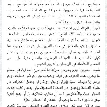
سيّما مع عدم تمكّنه من إعداد سياسة جديدة للتعامل مع صمود
المعارضة، قيادة وجمهورًا، خصوصًا مع المعاناة المستدامة جرّاء
استعصاء السيطرة الكاملة على القادة الرهائن في السجن من جهة،
والمؤسّسة الدينيّة من جهة أخرى.
لكنّ النظام الخليفيّ استعاد بعد استهداف سيّد شهداء الأمّة «السيّد
حسن نصر الله» طاقة القمع والترهيب، بحسب تحليل ائتلاف 14
فبراير، وتوسّعت أكثر بعد العدوان على الجمهوريّة، ما دفع بالطاغية
حمد إلى إعلان «الدخول في حرب التطهير على شيعة البحرين»، بما
انطوت عليه من تجاوز للخطوط الحمر، أي تجريم العقائد واعتقال
كبار العلماء وخطف الأوقاف الجعفريّة، والعمل حثيثًا على محو
الشعائر المتأصّلة في الوجدان والتاريخ الشيعيّ.
شعب البحرين اليوم يخوض معركة خاصّة، حريّ إنصافها، في خضمّ
ما يجري، هذه المعركة هي أيضًا وجوديّة وإن لم تكن مسلّحة، ولم
يرتقِ بها شهداء إسوة بإيران ولبنان، ولكن أن يعتقل العشرات من
علماء الطائفة ويغيّبوا عن القاعدة الشعبيّة، وأن يعتقل كذلك مئات
الشبّان منها، والأخطر من ذلك أن تحارب شعائرها بل أن يُقمع أهمّها
وهو عاشوراء، ذلك ما يجب أن تنتفض له الضمائر الحرّة.
منذ ما قبل بدء شهر محرّم، اعتمد النظام الخليفيّ سياسة تكميم