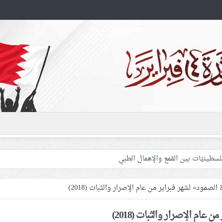
فلسطينيّات بين القمع والإهمال الطبي
الصمود» لشهر فبراير من عام الإصرار والثبات (2018)
 المشاركين في مواكب العزاء ويعتقل العشرات من الشبّان
 عام الإصرار والثبات (2018)
 سيقطع الأيدي التي تنال من شعائر عاشوراء.. ولن يساوم على هويّته وقيمه ف