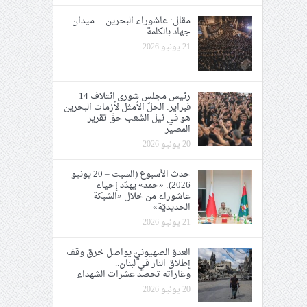
مقال: عاشوراء البحرين… ميدان
جهاد بالكلمة
21 يونيو 2026
رئيس مجلس شورى ائتلاف 14
فبراير: الحلّ الأمثل لأزمات البحرين
هو في نيل الشعب حقّ تقرير
المصير
20 يونيو 2026
حدث الأسبوع (السبت – 20 يونيو
2026): «حمد» يهدّد إحياء
عاشوراء من خلال «الشبكة
الحديديّة»
21 يونيو 2026
العدوّ الصهيونيّ يواصل خرق وقف
إطلاق النار في لبنان..
وغاراته تحصد عشرات الشهداء
20 يونيو 2026