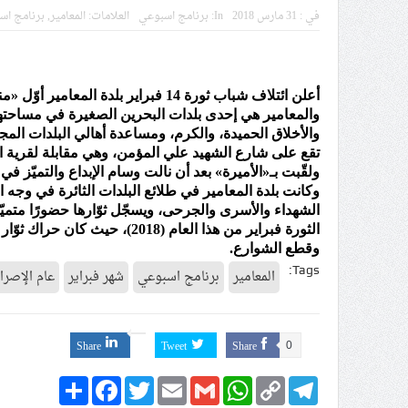
في :
31 مارس 2018
In:
برنامج اسبوعي
العلامات:
المعامير
,
برنامج اس
مقال: عاشوراء البحرين… ميدان 
الفقيه القائد قاسم: لن تقتلوا ا
انطلاق المحادثات الإيرانيّة- ال
أعلن ائتلاف شباب ثورة 14 فبراير بلدة المعامير أوّل
»
من
والمعامير هي إحدى بلدات
البحرين
الصغيرة في مساحتها،
علماء البحرين: طلب الترخيص وا
والأخلاق الحميدة، والكرم، ومساعدة أهالي البلدات المج
تقع على شارع الشهيد علي المؤمن، وهي مقابلة لقرية ا
لجنة مراسم الوداع والتشييع ومو
ولقّبت بـ
»
الأميرة
«
بعد أن نالت وسام الإبداع والتميّز في
تحذيرات من استغلال الأوضاع في
وكانت بلدة المعامير في طلائع البلدات الثائرة في وجه ا
الشهداء والأسرى والجرحى، ويسجّل ثوّارها حضورًا متميّزً
الثورة فبراير من هذا العام (8
وقطع الشوارع.
Tags:
المعامير
برنامج اسبوعي
شهر فبراير
عام الإصرا
Share
Tweet
Share
0
Share
Facebook
Twitter
Email
Gmail
WhatsApp
Copy
Telegram
Link