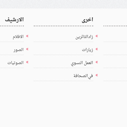
اخرى
الارشيف
زادالثائرين
الافلام
زيارات
الصور
العمل النسوي
الصوتيات
في‌الصحافة