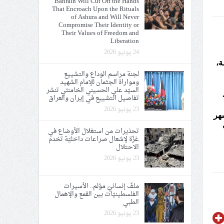
Bahrain Will Cut Off the Hands
That Encroach Upon the Rituals
of Ashura and Will Never
Compromise Their Identity or
Their Values of Freedom and
Liberation
24 يونيو 2026
ة،
ة الإمام الحسين «ع»
لجنة مراسم الوداع والتشييع
ومواراة الجثمان للإمام الشهيد
يع في إيران والعراق
السيّد علي الحسيني الخامنئي تنشر
تفاصيل التشييع في إيران والعراق
23 يونيو 2026
شهر
تحذيرات من استغلال الأوضاع في
غزّة لإشعال صراعات داخليّة تخدم
الاحتلال
23 يونيو 2026
ملفّ إنسانيّ مؤلم.. الأسيرات
الفلسطينيّات بين القمع والإهمال
الطبي
23 يونيو 2026