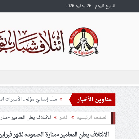
تاريخ اليوم : 26 يونيو 2026
عناوين الأخبار
ملفّ إنسانيّ مؤلم.. الأسيرات ال
55 مأتمًا وحسينيّة يعترضون على الإجراءات القمعيّة للنظام في موسم عاشوراء
الصفحة الرئيسية
الخبر
الائتلاف يعلن المعامير «منارة 
النظام الخليفيّ يدسّ عيونه بين
الائتلاف يعلن المعامير «منارة الصمود» لشهر فبراير من
الموقف الأسبوعيّ: شعب البحرين