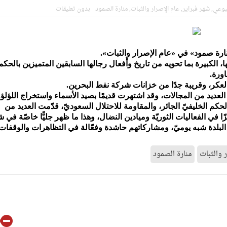
بوعي
,
شهر فبراير
,
عام الإصرار والثبات
,
منارة الصمود
بدون تعليقات
جهاد بالكلمة
لحسين.. إنّ الحسين سيقتل طاغوتيّتكم
أمريكيّة في سويسرا
ارة صمود
«
في
»
عام الإصرار والثبات
.«
 الكبيرة بما تحويه من تاريخ وأفعال رجالها السابقين المتميزين بالحكم
لإجازة من السلطة في ممارسة الشعائر الحسينيّة هو في حقيقته محاربة لقضيّ
اورة.
لعكر، وقريبة
جدًا من خزانات شركة نفط البحرين
.
اراة الجثمان للإمام الشهيد السيّد علي الحسيني الخامنئي تنشر تفاصيل التشي
 العديد من المجالات، وقد اشتهرت قديمًا بصيد الأسماء واستخراج اللؤلؤ.
 غزّة لإشعال صراعات داخليّة تخدم الاحتلال
لحكم الخليفيّ الجائر، والمقاومة للاحتلال السعوديّ، قدّمت العديد من
ا في الفعاليات الثوريّة وميادين النضال، وهذا ما ظهر جليًّا خاصّة في 
201)، حيث كان حراك ثوّار البلدة شبه يوميّ، ومشاركاتهم حاشدة وفعّالة في التظاهرات والوقفات
ر والثبات
منارة الصمود