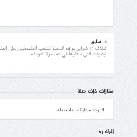
سابق
ائتلاف 14 فبراير يوجّه التحيّة للشعب الفلسطينيّ على الم
البطوليّة التي سطّرها في «مسيرة العودة»
مقالات ذات صلة
لا توجد مشاركات ذات صلة.
اترك رد