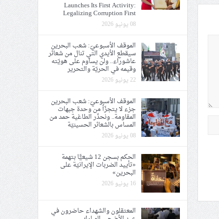
Launches Its First Activity:
Legalizing Corruption First
08 يونيو 2026
الموقف الأسبوعيّ: شعب البحرين
سيقطع الأيدي التي تنال من شعائر
عاشوراء.. ولن يساوم على هويّته
وقيمه في الحريّة والتحرير
22 يونيو 2026
الموقف الأسبوعيّ: شعب البحرين
جزء لا يتجزّأ من وحدة جبهات
المقاومة.. ونحذّر الطاغية حمد من
المساس بالشعائر الحسينيّة
08 يونيو 2026
الحكم بسجن 12 شيعيًّا بتهمة
«تأييد الضربات الإيرانيّة على
البحرين»
16 يونيو 2026
المعتقلون والشهداء حاضرون في
عيد الأضحى المبارك