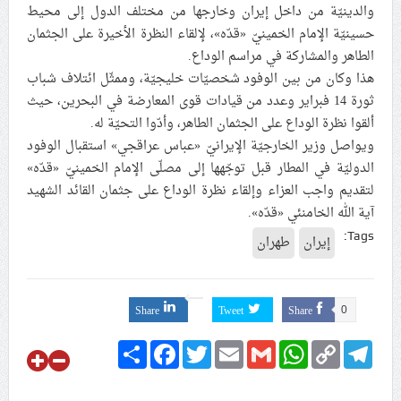
والدينيّة من داخل إيران وخارجها من مختلف الدول إلى محيط
حسينيّة الإمام الخمينيّ «قدّه»، لإلقاء النظرة الأخيرة على الجثمان
مركز أمريكيّ: الهجمات الإيرانية هزّت الثقة بالحماية
الطاهر والمشاركة في مراسم الوداع.
الأمريكيّة لدول الخليج
هذا وكان من بين الوفود شخصيّات خليجيّة، وممثّل ائتلاف شباب
ثورة 14 فبراير وعدد من قيادات قوى المعارضة في البحرين، حيث
وفود دوليّة في طهران لتوديع جثمان الشهيد القائد الخامنئيّ
ألقوا نظرة الوداع على الجثمان الطاهر، وأدّوا التحيّة له.
«قدّه»
ويواصل وزير الخارجيّة الإيرانيّ «عباس عراقجي» استقبال الوفود
الدوليّة في المطار قبل توجّهها إلى مصلّی الإمام الخمينيّ «قدّه»
لتقديم واجب العزاء وإلقاء نظرة الوداع علی جثمان القائد الشهيد
آية الله الخامنئي «قدّه».
Tags:
إيران
طهران
Share
Tweet
Share
0
Share
Facebook
Twitter
Email
Gmail
WhatsApp
Copy
Telegram
Link