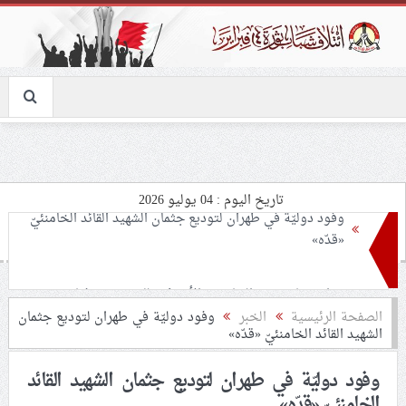
تاريخ اليوم : 04 يوليو 2026
إيران: زيارة وزير الخارجيّة الأمريكيّ للبحرين هدفها تقويض
مذكرة التّفاهم
ائتلاف 14 فبراير يدعو شعب البحرين إلى تجديد الوفاء لنهج
الصفحة الرئيسية
الخبر
وفود دوليّة في طهران لتوديع جثمان
الشهيد القائد الخامنئيّ «قدّه»
الإمام الشهيد الخامنئيّ «قدّه»
وفود دوليّة في طهران لتوديع جثمان الشهيد القائد
الحقوقيّة الصائغ: إدارة السجن ترفض استلام مستلزمات
الخامنئيّ «قدّه»