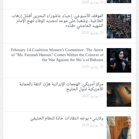
30 يونيو 2026
الموقف الأسبوعيّ: إحياء عاشوراء البحرين أفشل إرهاب
الطاغية.. وشعبنا على موعد لتجديد الوفاء لنهج الإمام
الشهيد الخامنئيّ «قدّه»
29 يونيو 2026
February 14 Coalition Women’s Committee: The Arrest
of “Ms. Fatimah Haroun” Comes Within the Context of
the War Against the Shi’a of Bahrain
28 يونيو 2026
مركز أمريكيّ: الهجمات الإيرانية هزّت الثقة بالحماية
الأمريكيّة لدول الخليج
27 يونيو 2026
ولايتي» يوجّه انتقادات حادّة للنظام الخليفيّ
30 يونيو 2026