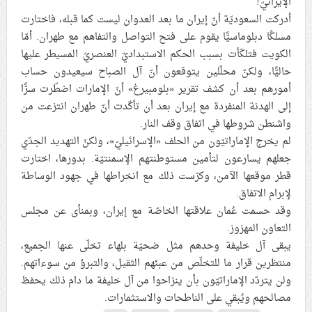
الإيرانيّ!
أدركت السعوديّة أنّ إيران ما بعد العدوان ليست كما قبله، فاختارت
مسلكًا دبلوماسيًّا يقوم على فتح التواصل والتفاهم مع طهران. أمّا
الكويت فتلكّأت بسبب الحكم الاستبداديّ العنصريّ المسيطر عليها
حاليًّا، ولكنّ محلّلين يتوقعون أنّ آل الصباح سيعيدون حساب
أمورهم بعد أن كشف تقرير «بلومبيرغ» أنّ الإمارات اضطّرت سرًّا
إلى الهدنة المنفردة مع إيران بعد أن تأكّدت أنّ طهران انتزعت من
واشنطن شروطها في اتفاق وقف النار.
لم يخرج الإماراتيّون من الحلف «الإسرائيليّ»، ولكنّ التهديد الجدّي
جعلهم يسارعون لتأمين مستوطنتهم الإسمنتيّة. بدورها، اختارت
قطر موقعها الآمن، وكرّست ذلك مع انخراطها في جهود الوساطة
لإبرام الاتفاق.
وقد حسمت عُمان علاقتها الخاصّة مع إيران، وبمنأى عن مجلس
التعاون المهزوز.
يبقى آل خليفة وحدهم مثل ضحيّة بلهاء تخلّى عنها الجميع،
منتظرين قرار ما للتخلّص من عبئهم الثقيل، والتبرؤ من سوءاتهم.
ولن يتردّد الإماراتيّون بأن ينزاحوا من آل خليفة ما دام ذلك يحفظ
مصالحهم ويُبقي على الناطحات والاستثمارات.