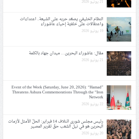
21 يونيو 2026
النظام الخليفيّ يصعّد حربه على الشيعة.. اعتداءات
واعتقالات على خلفيّة إحياء عاشوراء
19 يونيو 2026
مقال: عاشوراء البحرين… ميدان جهاد بالكلمة
21 يونيو 2026
Event of the Week (Saturday, June 20, 2026): “Hamad”
Threatens Ashura Commemorations Through the “Iron
Network
22 يونيو 2026
رئيس مجلس شورى ائتلاف 14 فبراير: الحلّ الأمثل لأزمات
البحرين هو في نيل الشعب حقّ تقرير المصير
20 يونيو 2026