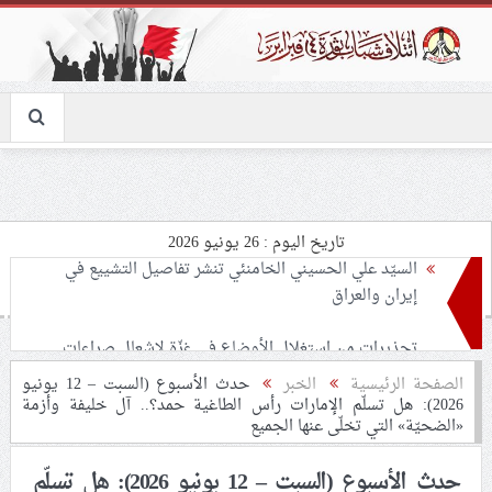
تاريخ اليوم : 26 يونيو 2026
تحذيرات من استغلال الأوضاع في غزّة لإشعال صراعات
داخليّة تخدم الاحتلال
ملفّ إنسانيّ مؤلم.. الأسيرات الفلسطينيّات بين القمع
الصفحة الرئيسية
الخبر
حدث الأسبوع (السبت – 12 يونيو
2026): هل تسلّم الإمارات رأس الطاغية حمد؟.. آل خليفة وأزمة
والإهمال الطبي
«الضحيّة» التي تخلّى عنها الجميع
55 مأتمًا وحسينيّة يعترضون على الإجراءات القمعيّة للنظام
حدث الأسبوع (السبت – 12 يونيو 2026): هل تسلّم