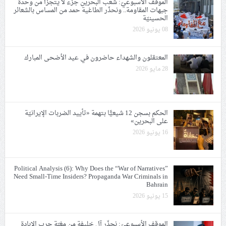
الموقف الأسبوعيّ: شعب البحرين جزء لا يتجزّأ من وحدة
جبهات المقاومة.. ونحذّر الطاغية حمد من المساس بالشعائر
الحسينيّة
08 يونيو 2026
المعتقلون والشهداء حاضرون في عيد الأضحى المبارك
28 مايو 2026
الحكم بسجن 12 شيعيًّا بتهمة «تأييد الضربات الإيرانيّة
على البحرين»
16 يونيو 2026
Political Analysis (6): Why Does the “War of Narratives”
Need Small-Time Insiders? Propaganda War Criminals in
Bahrain
15 يونيو 2026
الموقف الأسبوعيّ: نحذّر آل خليفة من مغبّة حرب الإبادة