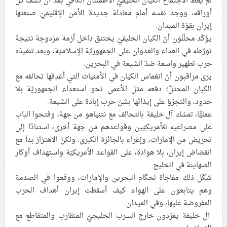
لم يعط الاجتماع الكيان الخليفيّ الاطمئنان الكافي بعد أن كشف كلّ
أوراقه، ووجد نفسه أمام معادلة جديدة للأمن الإقليميّ صنعتها
علماء البحرين: طلب الترخيص والإجازة من السلطة في
إيران بقوّة الميدان.
ممارسة الشعائر الحسينيّة هو في حقيقته محاربة لقضيّة
يؤكّد محلّلون أنّ الكيان الخليفيّ يختنق داخل أزمة مزدوجة نتيجة
الإمام الحسين «ع»
تورّطه في العداء والعدوان على الجمهوريّة الإسلاميّة، وبعد تنفيذه
لجنة مراسم الوداع والتشييع ومواراة الجثمان للإمام الشهيد
حرب تطهير واسعة ضدّ الشيعة في البحرين.
السيّد علي الحسيني الخامنئي تنشر تفاصيل التشييع في
يرى مراقبون أنّ انغماس الكيان في الأمنيات التي أغدقها تحالفه مع
إيران والعراق
الكيان المحتلّ؛ دفعه مثل الأعمى نحو استعداء الجمهوريّة بلا
حدود، والتجرّؤ على إيذائها بشنّ حرب إبادة على الشيعة.
عمليًّا، تمسّك آل خليفة بالتحالف مع نتنياهو من جهة، وفتحوا الباب
على مصراعيه للأمريكيّين وقواعدهم من جهة أخرى، استنادًا إلى
تحريض من الإمارات، وإغراء بالجائزة الكبرى. ولكنّ الاهتزاز بدأ مع
انقضاض إيران، بلا هوادة، على القواعد الأمريكيّة واستهداف أوكار
الصهاينة في الخليج.
شكّل ذلك مفاجأة لحكّام البحرين والإمارات، ووقعوا في الصدمة
وهم يتابعون على الهواء كيف أسقطت إيران أهداف الحرب
المفروضة عليها، وفي الميدان.
آل خليفة يغرّدون خارج السرب الخليجيّ المتقارب والمتقاطع مع