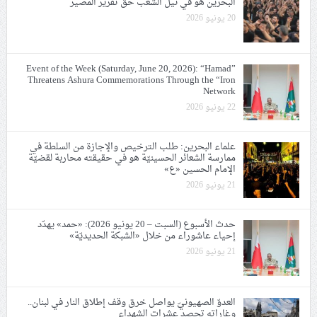
البحرين هو في نيل الشعب حقّ تقرير المصير
20 يونيو 2026
Event of the Week (Saturday, June 20, 2026): “Hamad”
Threatens Ashura Commemorations Through the “Iron
Network
22 يونيو 2026
علماء البحرين: طلب الترخيص والإجازة من السلطة في
ممارسة الشعائر الحسينيّة هو في حقيقته محاربة لقضيّة
الإمام الحسين «ع»
21 يونيو 2026
حدث الأسبوع (السبت – 20 يونيو 2026): «حمد» يهدّد
إحياء عاشوراء من خلال «الشبكة الحديديّة»
21 يونيو 2026
العدوّ الصهيونيّ يواصل خرق وقف إطلاق النار في لبنان..
وغاراته تحصد عشرات الشهداء