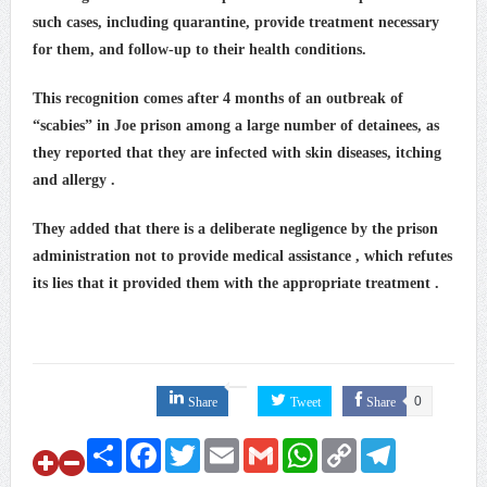
such cases, including quarantine, provide treatment necessary
for them, and follow-up to their health conditions.
مقال: عاشوراء البحرين… ميدان جهاد بالكلمة
This recognition comes after 4 months of an outbreak of
“scabies” in Joe prison among a large number of detainees, as
مركز أمريكيّ: الهجمات الإيرانية هزّت الثقة بالحماية
they reported that they are infected with skin diseases, itching
الأمريكيّة لدول الخليج
and allergy .
They added that there is a deliberate negligence by the prison
administration not to provide medical assistance , which refutes
its lies that it provided them with the appropriate treatment .
Share
Tweet
Share
0
Share
Facebook
Twitter
Email
Gmail
WhatsApp
Copy
Telegram
Link