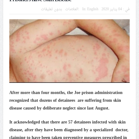
إيران والعراق
في :
04 يناير 2020
English
In:
العلامات:
بدون تعليقات
تحذيرات من استغلال الأوضاع في غزّة لإشعال صراعات
داخليّة تخدم الاحتلال
ملفّ إنسانيّ مؤلم.. الأسيرات الفلسطينيّات بين القمع
والإهمال الطبي
55 مأتمًا وحسينيّة يعترضون على الإجراءات القمعيّة للنظام
في موسم عاشوراء
After more than four months, the Joe prison administration
النظام الخليفيّ يدسّ عيونه بين المشاركين في مواكب العزاء
recognized that dozens of detainees are suffering from skin
ويعتقل العشرات من الشبّان
disease caused by deliberate neglect since last August.
الموقف الأسبوعيّ: شعب البحرين سيقطع الأيدي التي تنال
It acknowledged that there are 57 detainees infected with skin
من شعائر عاشوراء.. ولن يساوم على هويّته وقيمه في
disease, after they have been diagnosed by a specialized doctor,
الحريّة والتحرير
claiming to have been taken preventive measures prescribed in