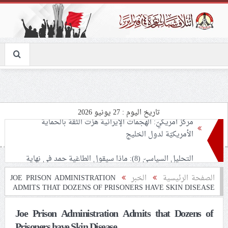
تاريخ اليوم : 27 يونيو 2026
التحليل السياسيّ (8): ماذا سيقول الطاغية حمد في نهاية
موسم عاشوراء؟.. شعب البحرين يرسم معادلة النصر على
الأرض: «مثلي لا يبايع مثله»
نسائيّة ائتلاف 14 فبراير: اعتقال «الأستاذة فاطمة هارون»
الصفحة الرئيسية
الخبر
JOE PRISON ADMINISTRATION
ADMITS THAT DOZENS OF PRISONERS HAVE SKIN DISEASE
يأتي في سياق الحرب على شيعة البحرين
Joe Prison Administration Admits that Dozens of
لجنة مراسم الوداع والتشييع ومواراة الجثمان للإمام الشهيد
Prisoners have Skin Disease
السيّد علي الحسيني الخامنئي تنشر تفاصيل التشييع في