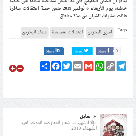
يُذكر أنّ الكيان الخليفيّ كان قد اعتقل سماحته سابقًا على خلفيّة
خطبه، يوم الأربعاء 6 نوفمبر 2019 ضمن حملة اعتقالات سافرة
علماء البحرين: طلب الترخيص والإجازة من السلطة في
ممارسة الشعائر الحسينيّة هو في حقيقته محاربة لقضيّة
طالت عشرات الشبان من عدّة مناطق.
الإمام الحسين «ع»
Tags:
اسرى البحرين
اعتقالات تعسيفية
علماء البحرين
لجنة مراسم الوداع والتشييع ومواراة الجثمان للإمام الشهيد
السيّد علي الحسيني الخامنئي تنشر تفاصيل التشييع في
إيران والعراق
Share
Tweet
Share
0
Share
Facebook
Twitter
Email
Gmail
WhatsApp
Copy
Telegram
Link
سابق
«إلّا الشهيد».. شعار المعارضة الموحّد لعيد
الشهداء 2019