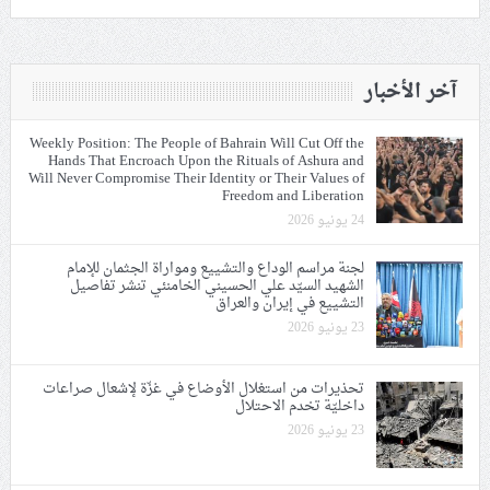
آخر الأخبار
Weekly Position: The People of Bahrain Will Cut Off the
Hands That Encroach Upon the Rituals of Ashura and
Will Never Compromise Their Identity or Their Values of
Freedom and Liberation
24 يونيو 2026
لجنة مراسم الوداع والتشييع ومواراة الجثمان للإمام
الشهيد السيّد علي الحسيني الخامنئي تنشر تفاصيل
التشييع في إيران والعراق
23 يونيو 2026
تحذيرات من استغلال الأوضاع في غزّة لإشعال صراعات
داخليّة تخدم الاحتلال
23 يونيو 2026