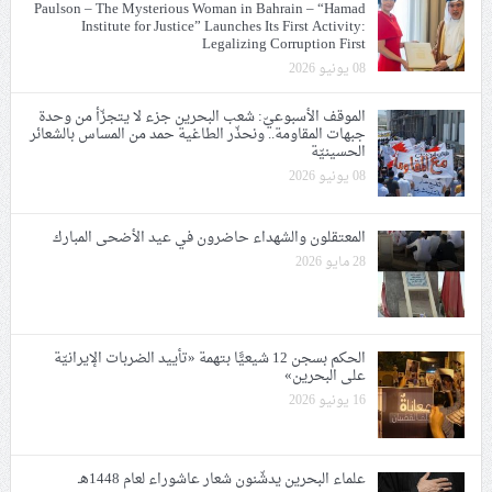
Paulson – The Mysterious Woman in Bahrain – “Hamad
Institute for Justice” Launches Its First Activity:
Legalizing Corruption First
08 يونيو 2026
الموقف الأسبوعيّ: شعب البحرين جزء لا يتجزّأ من وحدة
جبهات المقاومة.. ونحذّر الطاغية حمد من المساس بالشعائر
الحسينيّة
08 يونيو 2026
المعتقلون والشهداء حاضرون في عيد الأضحى المبارك
28 مايو 2026
الحكم بسجن 12 شيعيًّا بتهمة «تأييد الضربات الإيرانيّة
على البحرين»
16 يونيو 2026
علماء البحرين يدشّنون شعار عاشوراء لعام 1448هـ