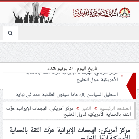
تاريخ اليوم : 27 يونيو 2026
التحليل السياسيّ (8): ماذا سيقول الطاغية حمد في نهاية
موسم عاشوراء؟.. شعب البحرين يرسم معادلة النصر على
الأرض: «مثلي لا يبايع مثله»
نسائيّة ائتلاف 14 فبراير: اعتقال «الأستاذة فاطمة هارون»
الصفحة الرئيسية
الخبر
مركز أمريكيّ: الهجمات الإيرانية هزّت
الثقة بالحماية الأمريكيّة لدول الخليج
يأتي في سياق الحرب على شيعة البحرين
مركز أمريكيّ: الهجمات الإيرانية هزّت الثقة بالحماية
لجنة مراسم الوداع والتشييع ومواراة الجثمان للإمام الشهيد
الأمريكيّة لدول الخليج
السيّد علي الحسيني الخامنئي تنشر تفاصيل التشييع في