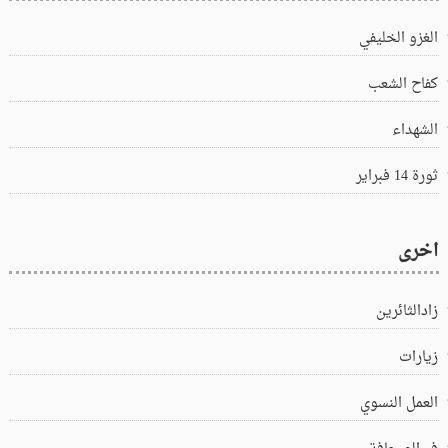
الغزو الخليفي
كفاح الشعب
الشهداء
ثورة 14 فبراير
اخرى
زادالثائرين
زيارات
العمل النسوي