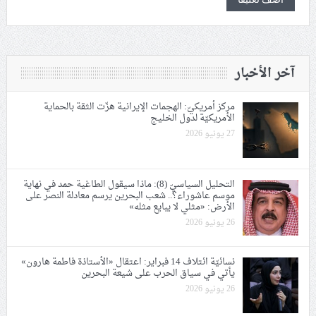
آخر الأخبار
مركز أمريكيّ: الهجمات الإيرانية هزّت الثقة بالحماية
الأمريكيّة لدول الخليج
27 يونيو 2026
التحليل السياسيّ (8): ماذا سيقول الطاغية حمد في نهاية
موسم عاشوراء؟.. شعب البحرين يرسم معادلة النصر على
الأرض: «مثلي لا يبايع مثله»
26 يونيو 2026
نسائيّة ائتلاف 14 فبراير: اعتقال «الأستاذة فاطمة هارون»
يأتي في سياق الحرب على شيعة البحرين
26 يونيو 2026