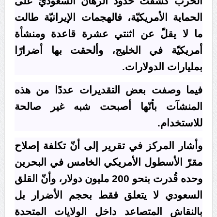
الحرب كشفت حدود الرهان السعوديّ على
الحماية الأمريكيّة، فالهجمات الإيرانيّة طالت
مقال: عاشوراء البحرين… ميدان جهاد بالكلمة
ما لا يقلّ عن اثنتي عشرة قاعدة ومنشأة
أمريكيّة في الخليج، وألحقت بها أضرارًا
مركز أمريكيّ: الهجمات الإيرانية هزّت الثقة بالحماية
بمليارات الدولارات.
الأمريكيّة لدول الخليج
فيما وصفت بعض التقديرات عددًا من هذه
المنشآت بأنّها أصبحت شبه غير صالحة
للاستخدام.
وأشار المركز في تقرير إلى أنّ تكلفة إصلاح
مقرّ الأسطول الأمريكي الخامس في البحرين
وحده قُدرت بنحو 200 مليون دولار، وأنّ القلق
السعودي لا يتعلق فقط بحجم الأضرار بل
بالنقاش المتصاعد داخل الولايات المتحدة