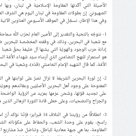
الأصيلة التي أكّدتها المقاومة الإسلاميّة في لبنان، وبها
الصهيونيّ. إنّ بطولات المقاومة في لبنان اليوم هي الشرف العظ
وفي هذا الإطار، نسجّل في الموقف الأسبوعيّ العناوين الآتية:
1- نتوجّه بالتحية والتقدير إلى الأمين العام لحزب الله سما
مع شعبنا في البحرين، وذلك في وقفته المخصّصة للبحرين ضم
إدانة حرب الوجود والهويّة التي يشنها آل خليفة بحقّ شعبنا 
هو استمرار للنهج التضامنيّ الذي أرساه سيّد شهداء الأمّة ا
الأمّة، كما قال الشهيد الإمام الخامنئي (قدّه)، وشعبنا في البحر
2- إنّ ثورة البحرين الشريفة لا تزال تصرّ على ثوابتها في ا
المفتوحة على وجود أهل البحرين الأصليّين وعقائدهم وهويّت
على تجديد قوّتها، وشحن عزمها بمزيد من الرؤية الواضحة وال
والجراح والتضحيات، وعلى خطى قادة الثورة الرهائن الذين ما ب
3- انطلاقًا من رؤيتنا في ائتلاف 
راسخ، يقوم على وحدة الشعب، والحفاظ على مكوّناته الشعبيّة 
المقاومة، بما هي جبهة معادية للباطل، وتناضل ضدّ مشاريع الا