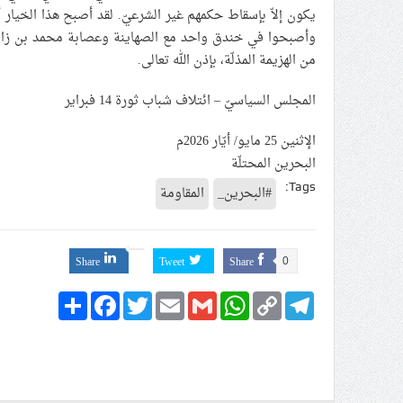
يكون إلاّ بإسقاط حكمهم غير الشرعيّ. لقد أصبح هذا الخيار
وأصبحوا في خندق واحد مع الصهاينة وعصابة محمد بن زاي
من الهزيمة المذلّة، بإذن الله تعالى.
المجلس السياسيّ – ائتلاف شباب ثورة 14 فبراير
الإثنين 25 مايو/ أيّار 2026م
البحرين المحتلّة
Tags:
#البحرين_
المقاومة
Share
Tweet
Share
0
Share
Facebook
Twitter
Email
Gmail
WhatsApp
Copy
Telegram
Link