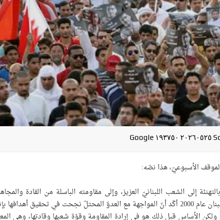
Screen
س السياسيّ في ائتلاف شباب ثورة 14 فبراير بالتهنئة إلى الشعب اللبنانيّ العزيز، وإلى مقاومته الباسلة من القادة والمج
الأبطال، بمناسبة «عيد المقاومة والتحرير». إنّ تحرير جنوب لبنان عام 2000 أكّد أنّ المواجهة مع العدوّ المحتلّ نجحت في تحقيق أهدافه
لكن الأساس قبل ذلك هو في إرادة المقاومة وقوّة شعبها وقادتها، وهي المعا