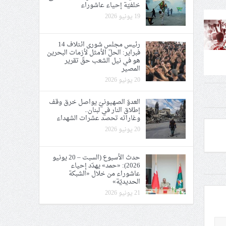
خلفيّة إحياء عاشوراء
19 يونيو 2026
رئيس مجلس شورى ائتلاف 14
فبراير: الحلّ الأمثل لأزمات البحرين
هو في نيل الشعب حقّ تقرير
المصير
20 يونيو 2026
العدوّ الصهيونيّ يواصل خرق وقف
إطلاق النار في لبنان..
وغاراته تحصد عشرات الشهداء
20 يونيو 2026
حدث الأسبوع (السبت – 20 يونيو
2026): «حمد» يهدّد إحياء
عاشوراء من خلال «الشبكة
الحديديّة»
21 يونيو 2026