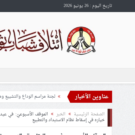
تاريخ اليوم : 26 يونيو 2026
عناوين الأخبار
تحذيرات من استغلال الأوضاع في
ملفّ إنسانيّ مؤلم.. الأسيرات ال
الصفحة الرئيسية
الخبر
الموقف الأسبوعيّ: في عيد ا
55 مأتمًا وحسينيّة يعترضون على الإجراءات القمعيّة للنظام في موسم عاشوراء
خياره في إسقاط نظام الاستبداد والتطبيع
النظام الخليفيّ يدسّ عيونه بين