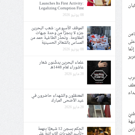
Launches Its First Activity:
يان
Legalizing Corruption First
08 يونيو 2026
الموقف الأسبوعيّ: شعب البحرين
جزء لا يتجزّأ من وحدة جبهات
امن
المقاومة.. ونحذّر الطاغية حمد من
على
المساس بالشعائر الحسينيّة
ّما
08 يونيو 2026
رير
علماء البحرين يدشّنون شعار
عاشوراء لعام 1448هـ
28 مايو 2026
حرب
عطف
داء
المعتقلون والشهداء حاضرون في
عيد الأضحى المبارك
28 مايو 2026
وطنيّ
بهة
الحكم بسجن 12 شيعيًّا بتهمة
زين
«تأييد الضربات الإيرانيّة على