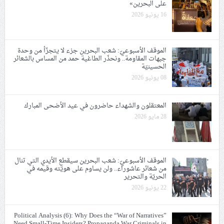
على البحرين»
16 يونيو 2026
الموقف الأسبوعيّ: شعب البحرين جزء لا يتجزّأ من وحدة
جبهات المقاومة.. ونحذّر الطاغية حمد من المساس بالشعائر
الحسينيّة
08 يونيو 2026
المعتقلون والشهداء حاضرون في عيد الأضحى المبارك
28 مايو 2026
الموقف الأسبوعيّ: شعب البحرين سيقطع الأيدي التي تنال
من شعائر عاشوراء.. ولن يساوم على هويّته وقيمه في
الحريّة والتحرير
22 يونيو 2026
Political Analysis (6): Why Does the “War of Narratives”
Need Small-Time Insiders? Propaganda War Criminals in