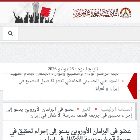
تاريخ اليوم : 26 يونيو 2026
تحذيرات من استغلال الأوضاع في غزّة لإشعال صراعات
داخليّة تخدم الاحتلال
ملفّ إنسانيّ مؤلم.. الأسيرات الفلسطينيّات بين القمع
الصفحة الرئيسية
الخبر
عضو في البرلمان الأوروبيّ يدعو إلى
إجراء تحقيق في جريمة قصف مدرسة الأطفال في إيران
والإهمال الطبي
عضو في البرلمان الأوروبيّ يدعو إلى إجراء تحقيق في
55 مأتمًا وحسينيّة يعترضون على الإجراءات القمعيّة للنظام
جريمة قصف مدرسة الأطفال في إيران