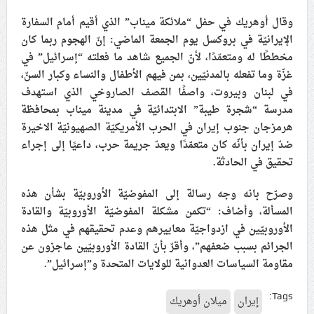
علماء البحرين: طلب الترخيص والإجازة من السلطة في
وقال أوهريك في حفل “ملائكة ميناب” الذي أقيم أمام السفارة
ممارسة الشعائر الحسينيّة هو في حقيقته محاربة لقضيّة
الإيرانيّة في بروكسل يوم الجمعة الماضي: إنّ الهجوم ربما كان
الإمام الحسين «ع»
مخططًا له ومتعمّدًا، لأنّ الجميع شاهد ما فعلته “إسرائيل” في
غزّة وما تفعله بالمدنيّين، بمن فيهم الأطفال والنساء وكبار السنّ،
لجنة مراسم الوداع والتشييع ومواراة الجثمان للإمام الشهيد
في لبنان وبيروت، واصفًا القصف الصاروخي الذي استهدف
السيّد علي الحسيني الخامنئي تنشر تفاصيل التشييع في
مدرسة “شجرة طيبة” الابتدائيّة في مدينة ميناب بمحافظة
إيران والعراق
هرمزجان جنوب إيران في الحرب الأمريكيّة الصهيونيّة الاخيرة
ضدّ إيران بأنّه كان متعمّدًا ويعدّ جريمة حرب، داعيًا إلى إجراء
تحقيق في الحادثة.
وصرّح بانه وجه رسالة إلى المفوضيّة الأوروبيّة بشأن هذه
المسألة، وأضاف: “تكمن مشكلة المفوضيّة الأوروبيّة والقادة
الأوروبيّين في ازدواجيّة معاييرهم وعدم تحقيقهم في مثل هذه
الجرائم بسبب ضعفهم”، وأقرّ بأنّ القادة الأوروبيّين عاجزون عن
مقاومة السياسات العدوانية للولايات المتحدة و”إسرائيل”.
Tags:
إيران
ميلان أوهريك