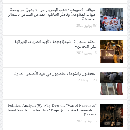
الموقف الأسبوعيّ: شعب البحرين جزء لا يتجزّأ من وحدة
جبهات المقاومة.. ونحذّر الطاغية حمد من المساس بالشعائر
الحسينيّة
08 يونيو 2026
الحكم بسجن 12 شيعيًّا بتهمة «تأييد الضربات الإيرانيّة
على البحرين»
16 يونيو 2026
المعتقلون والشهداء حاضرون في عيد الأضحى المبارك
28 مايو 2026
Political Analysis (6): Why Does the “War of Narratives”
Need Small-Time Insiders? Propaganda War Criminals in
Bahrain
15 يونيو 2026