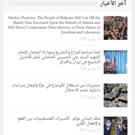
آخر الأخبار
Weekly Position: The People of Bahrain Will Cut Off the
Hands That Encroach Upon the Rituals of Ashura and
Will Never Compromise Their Identity or Their Values of
Freedom and Liberation
24 يونيو 2026
لجنة مراسم الوداع والتشييع ومواراة الجثمان للإمام
الشهيد السيّد علي الحسيني الخامنئي تنشر تفاصيل
التشييع في إيران والعراق
23 يونيو 2026
تحذيرات من استغلال الأوضاع في غزّة لإشعال صراعات
داخليّة تخدم الاحتلال
23 يونيو 2026
ملفّ إنسانيّ مؤلم.. الأسيرات الفلسطينيّات بين القمع
والإهمال الطبي
23 يونيو 2026