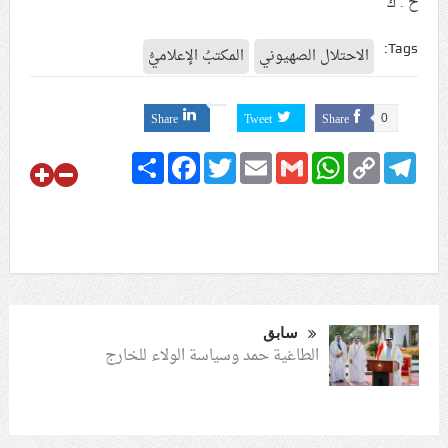
ح . ك
Tags:
الاحتلال الصهيوني
المكتبُ الإعلاميُّ
Share
Tweet
Share
0
Share
Facebook
Twitter
Email
Gmail
WhatsApp
Copy
Telegram
Link
سابق
الطاغية حمد وسياسة الولاء للخارج