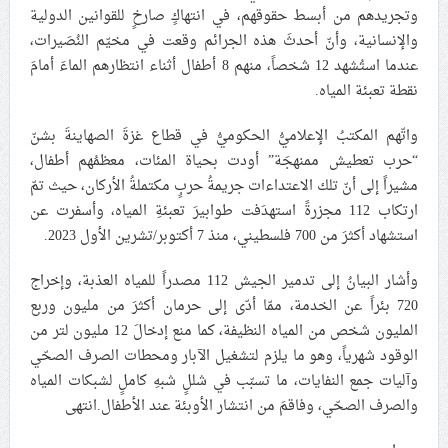
وتجريدهم من أبسط حقوقهم، في انتهاكٍ صارخٍ للقوانين الدولية
علماء البحرين: طلب الترخيص والإجازة من السلطة في
والإنسانية، وأنّ أحدثَ هذه الجرائم وقعت في مخيّم النُصَيرات،
ممارسة الشعائر الحسينيّة هو في حقيقته محاربة لقضيّة
عندما استُشهد 12 شخصاً، منهم 8 أطفال أثناء انتظارهم الماءَ أمامَ
الإمام الحسين «ع»
نقطة تعبئة المياه.
لجنة مراسم الوداع والتشييع ومواراة الجثمان للإمام الشهيد
واتّهم المكتبُ الإعلاميُّ الحكوميُّ في قطاع غزةَ الصهاينةَ بشنّ
السيّد علي الحسيني الخامنئي تنشر تفاصيل التشييع في
إيران والعراق
“حرب تعطيش ممنهجَة” أودت بحياة المئات، معظمُهم أطفال،
مشيراً إلى أنّ تلك الاعتداءات جريمةُ حربٍ مكتملةُ الأركان، حيث تمّ
ارتكاب 112 مجزرةً استهدَفت طوابيرَ تعبئةِ المياه، وأسفرت عن
استشهاد أكثرَ من 700 فلسطيني، منذ 7 أكتوبر/تشرين الأول 2023.
وأشار البيانُ إلى تدمير الجيش 112 مصدراً للمياه العذبة، وإخراج
720 بئراً عن الخدمة، ممّا أدّى إلى حرمان أكثرَ من مليون وربع
المليون شخص من المياه النظيفة، كما منع إدخالَ 12 مليون لتر من
الوقود شهرياً، وهو ما يلزم لتشغيل الآبار ومحطات الصرف الصحّي
وآليات جمع النفايات، ما تسبّب في شللٍ شبهِ كاملٍ لشبكات المياه
والصرف الصحّي، وفاقمَ من انتشار الأوبئة عند الأطفال.انتهى