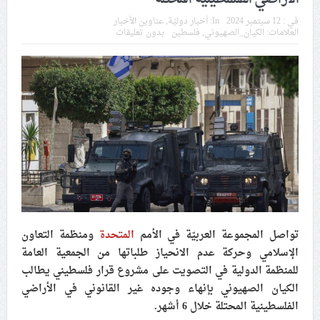
في موسم عاشوراء
في :
12 سبتمبر 2024
In:
أخبار دوليّة
,
عناوين الأخبار
العلامات:
الكيان_الصهيوني
,
فلسطين
بدون تعليقات
النظام الخليفيّ يدسّ عيونه بين المشاركين في مواكب العزاء
ويعتقل العشرات من الشبّان
الموقف الأسبوعيّ: شعب البحرين سيقطع الأيدي التي تنال
من شعائر عاشوراء.. ولن يساوم على هويّته وقيمه في
الحريّة والتحرير
مقال: عاشوراء البحرين… ميدان جهاد بالكلمة
الفقيه القائد قاسم: لن تقتلوا الحسين.. إنّ الحسين سيقتل
تواصل المجموعة العربيّة في الأمم
المتحدة
ومنظمة التعاون
طاغوتيّتكم
الإسلامي وحركة عدم الانحياز طلباتها من الجمعية العامة
للمنظمة الدولية في التصويت على مشروع قرار فلسطيني يطالب
الكيان الصهيوني بإنهاء وجوده غير القانوني في الأراضي
انطلاق المحادثات الإيرانيّة- الأمريكيّة في سويسرا
الفلسطينية المحتلة خلال 6 أشهر.