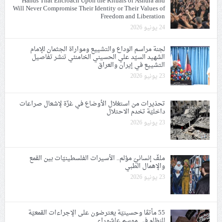
Hands That Encroach Upon the Rituals of Ashura and
Will Never Compromise Their Identity or Their Values of
Freedom and Liberation
24 يونيو 2026
لجنة مراسم الوداع والتشييع ومواراة الجثمان للإمام
الشهيد السيّد علي الحسيني الخامنئي تنشر تفاصيل
التشييع في إيران والعراق
23 يونيو 2026
تحذيرات من استغلال الأوضاع في غزّة لإشعال صراعات
داخليّة تخدم الاحتلال
23 يونيو 2026
ملفّ إنسانيّ مؤلم.. الأسيرات الفلسطينيّات بين القمع
والإهمال الطبي
23 يونيو 2026
55 مأتمًا وحسينيّة يعترضون على الإجراءات القمعيّة
للنظام في موسم عاشوراء