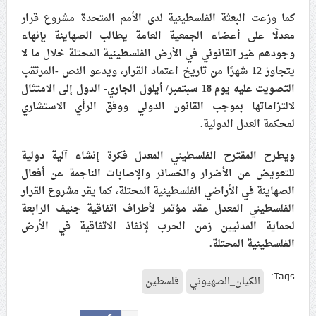
كما وزعت البعثة الفلسطينية لدى الأمم المتحدة مشروع قرار
علماء البحرين: طلب الترخيص والإجازة من السلطة في
معدلًا على أعضاء الجمعية العامة يطالب الصهاينة بإنهاء
ممارسة الشعائر الحسينيّة هو في حقيقته محاربة لقضيّة
وجودهم غير القانوني في الأرض الفلسطينية المحتلة خلال ما لا
الإمام الحسين «ع»
يتجاوز 12 شهرًا من تاريخ اعتماد القرار، ويدعو النص -المرتقب
لجنة مراسم الوداع والتشييع ومواراة الجثمان للإمام الشهيد
التصويت عليه يوم 18 سبتمبر/ أيلول الجاري- الدول إلى الامتثال
السيّد علي الحسيني الخامنئي تنشر تفاصيل التشييع في
لالتزاماتها بموجب القانون الدولي ووفق الرأي الاستشاري
إيران والعراق
لمحكمة العدل الدولية.
ويطرح المقترح الفلسطيني المعدل فكرة إنشاء آلية دولية
للتعويض عن الأضرار والخسائر والإصابات الناجمة عن أفعال
الصهاينة في الأراضي الفلسطينية المحتلة، كما يقر مشروع القرار
الفلسطيني المعدل عقد مؤتمر لأطراف اتفاقية جنيف الرابعة
لحماية المدنيين زمن الحرب لإنفاذ الاتفاقية في الأرض
الفلسطينية المحتلة.
Tags:
الكيان_الصهيوني
فلسطين