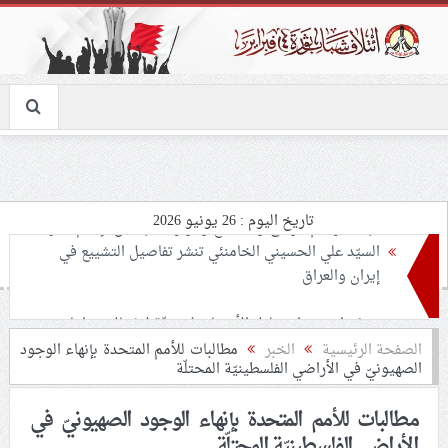
تاريخ اليوم : 26 يونيو 2026
تحذيرات من استغلال الأوضاع في غزّة لإشعال صراعات
داخليّة تخدم الاحتلال
ملفّ إنسانيّ مؤلم.. الأسيرات الفلسطينيّات بين القمع
الصفحة الرئيسية
الخبر
مطالبات للأمم المتحدة بإنهاء الوجود
الصهيونيّ في الأراضي الفلسطينيّة المحتلّة
والإهمال الطبي
مطالبات للأمم المتحدة بإنهاء الوجود الصهيونيّ في
55 مأتمًا وحسينيّة يعترضون على الإجراءات القمعيّة للنظام
الأراضي الفلسطينيّة المحتلّة