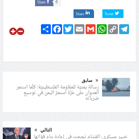
Share
0
Share
Tweet
Share
Facebook
Twitter
Email
Gmail
WhatsApp
Copy
Telegram
Link
سابق
رسالة يمنيّة للمقاومة الفلسطينيّة: كلّما استمر
العدوان على غزّة استمرّ اليمن في توسيع
ضرباته
التالي
خبير عسكري: القسّام نجحت في إعادة بناء قوّاتها