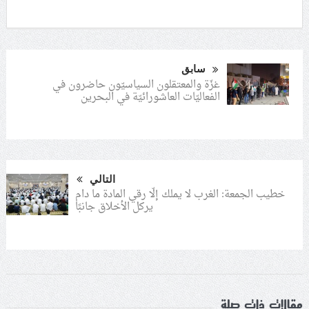
سابق
غزّة والمعتقلون السياسيّون حاضرون في
الفعاليّات العاشورائيّة في البحرين
التالي
خطيب الجمعة: الغرب لا يملك إلّا رقي المادة ما دام
يركل الأخلاق جانبًا
مقالات ذات صلة