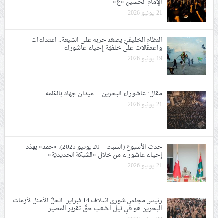
الإمام الحسين «ع»
21 يونيو 2026
النظام الخليفيّ يصعّد حربه على الشيعة.. اعتداءات
واعتقالات على خلفيّة إحياء عاشوراء
19 يونيو 2026
مقال: عاشوراء البحرين… ميدان جهاد بالكلمة
21 يونيو 2026
حدث الأسبوع (السبت – 20 يونيو 2026): «حمد» يهدّد
إحياء عاشوراء من خلال «الشبكة الحديديّة»
21 يونيو 2026
رئيس مجلس شورى ائتلاف 14 فبراير: الحلّ الأمثل لأزمات
البحرين هو في نيل الشعب حقّ تقرير المصير