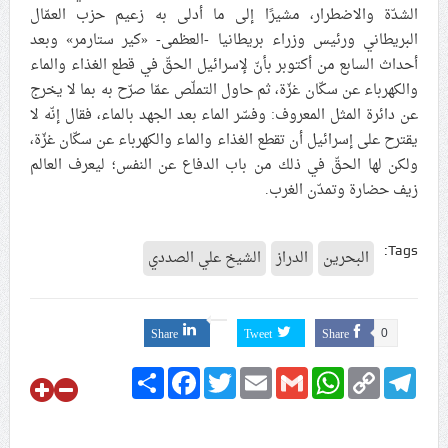
الشدّة والاضطرار، مشيرًا إلى ما أدلى به زعيم حزب العمّال
البريطاني ورئيس وزراء بريطانيا -العظمى- «كير ستارمر» وبعد
أحداث السابع من أكتوبر بأنّ لإسرائيل الحقّ في قطع الغذاء والماء
والكهرباء عن سكّان غزّة، ثم حاول التملّص عمّا صرّح به بما لا يخرج
عن دائرة المثل المعروف: وفسّر الماء بعد الجهد بالماء، فقال إنّه لا
يقترح على إسرائيل أن تقطع الغذاء والماء والكهرباء عن سكّان غزّة،
ولكن لها الحقّ في ذلك من باب الدفاع عن النفس؛ ليعرف العالم
زيف حضارة وتمدّن الغرب.
Tags:
البحرين
الدراز
الشيخ علي الصددي
Share
Tweet
Share
0
Share
Facebook
Twitter
Email
Gmail
WhatsApp
Copy
Telegram
Link