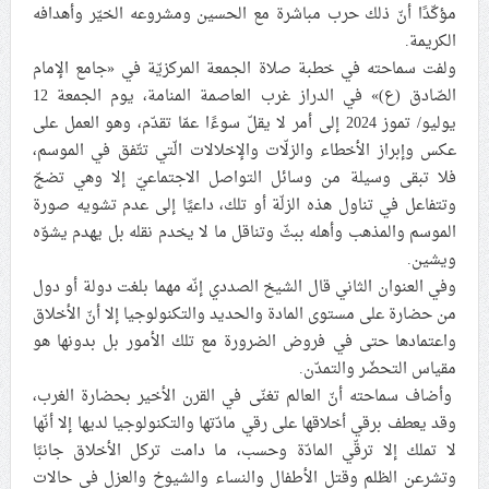
مؤكّدًا أنّ ذلك حرب مباشرة مع الحسين ومشروعه الخيّر وأهدافه
علماء البحرين: طلب الترخيص والإجازة من السلطة في
الكريمة.
ممارسة الشعائر الحسينيّة هو في حقيقته محاربة لقضيّة
ولفت سماحته في خطبة صلاة الجمعة المركزيّة في «جامع الإمام
الإمام الحسين «ع»
الصّادق (ع)» في الدراز غرب العاصمة المنامة، يوم الجمعة 12
لجنة مراسم الوداع والتشييع ومواراة الجثمان للإمام الشهيد
يوليو/ تموز 2024 إلى أمر لا يقلّ سوءًا عمّا تقدّم، وهو العمل على
السيّد علي الحسيني الخامنئي تنشر تفاصيل التشييع في
عكس وإبراز الأخطاء والزلّات والإخلالات الّتي تتّفق في الموسم،
إيران والعراق
فلا تبقى وسيلة من وسائل التواصل الاجتماعيّ إلا وهي تضجّ
وتتفاعل في تناول هذه الزلّة أو تلك، داعيًا إلى عدم تشويه صورة
الموسم والمذهب وأهله ببثّ وتناقل ما لا يخدم نقله بل يهدم يشوّه
ويشين.
وفي العنوان الثاني قال الشيخ الصددي إنّه مهما بلغت دولة أو دول
من حضارة على مستوى المادة والحديد والتكنولوجيا إلا أنّ الأخلاق
واعتمادها حتى في فروض الضرورة مع تلك الأمور بل بدونها هو
مقياس التحضّر والتمدّن.
وأضاف سماحته أنّ العالم تغنّى في القرن الأخير بحضارة الغرب،
وقد يعطف برقي أخلاقها على رقي مادّتها والتكنولوجيا لديها إلا أنّها
لا تملك إلا ترقّي المادّة وحسب، ما دامت تركل الأخلاق جانبًا
وتشرعن الظلم وقتل الأطفال والنساء والشيوخ والعزل في حالات