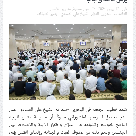
في موسم عاشوراء
في :
12 يوليو 2024
In:
اخبار محلية
,
عناوين الأخبار
العلامات:
البحرين
,
الدراز
,
الشيخ علي الصددي
بدون تعليقات
النظام الخليفيّ يدسّ عيونه بين المشاركين في مواكب العزاء
ويعتقل العشرات من الشبّان
الموقف الأسبوعيّ: شعب البحرين سيقطع الأيدي التي تنال
من شعائر عاشوراء.. ولن يساوم على هويّته وقيمه في
الحريّة والتحرير
مقال: عاشوراء البحرين… ميدان جهاد بالكلمة
الفقيه القائد قاسم: لن تقتلوا الحسين.. إنّ الحسين سيقتل
طاغوتيّتكم
شدّد خطيب الجمعة في البحرين «سماحة الشيخ علي الصددي» على
عدم تحميل الموسم العاشورائي سلوكًا أو ممارسة تشين الوجه
الناصع للموسم وتشوّهه من التبرّج وإظهار الزينة والاختلاط بين
انطلاق المحادثات الإيرانيّة- الأمريكيّة في سويسرا
الجنسين ونحو ذلك من صنوف العبث والجناية وإلحاق الشين بهم،