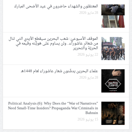
المعتقلون والشهداء حاضرون في عيد الأضحى المبارك
28 مايو 2026
الموقف الأسبوعيّ: شعب البحرين سيقطع الأيدي التي تنال
من شعائر عاشوراء.. ولن يساوم على هويّته وقيمه في
الحريّة والتحرير
22 يونيو 2026
علماء البحرين يدشّنون شعار عاشوراء لعام 1448هـ
28 مايو 2026
Political Analysis (6): Why Does the “War of Narratives”
Need Small-Time Insiders? Propaganda War Criminals in
Bahrain
15 يونيو 2026