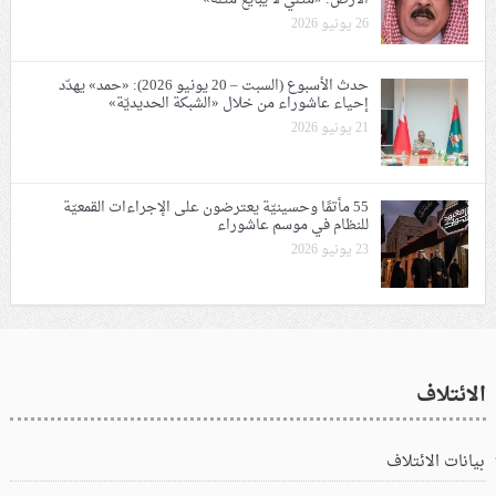
26 يونيو 2026
حدث الأسبوع (السبت – 20 يونيو 2026): «حمد» يهدّد
إحياء عاشوراء من خلال «الشبكة الحديديّة»
21 يونيو 2026
55 مأتمًا وحسينيّة يعترضون على الإجراءات القمعيّة
للنظام في موسم عاشوراء
23 يونيو 2026
الائتلاف
بيانات الائتلاف