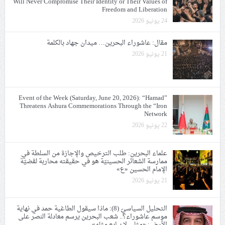
Will Never Compromise Their Identity or Their Values of
Freedom and Liberation
24 يونيو 2026
مقال: عاشوراء البحرين… ميدان جهاد بالكلمة
21 يونيو 2026
Event of the Week (Saturday, June 20, 2026): “Hamad”
Threatens Ashura Commemorations Through the “Iron
Network
22 يونيو 2026
علماء البحرين: طلب الترخيص والإجازة من السلطة في
ممارسة الشعائر الحسينيّة هو في حقيقته محاربة لقضيّة
الإمام الحسين «ع»
21 يونيو 2026
التحليل السياسيّ (8): ماذا سيقول الطاغية حمد في نهاية
موسم عاشوراء؟.. شعب البحرين يرسم معادلة النصر على
الأرض: «مثلي لا يبايع مثله»