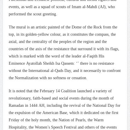
events, as well as a squad of scouts of Imam al-Mahdi (AJ), who
performed the scout greeting.
مقال: عاشوراء البحرين… ميدان جهاد بالكلمة
The mural is an artistic painted of the Dome of the Rock from the
top, in its golden-yellow colour, as it constitutes the compass, the
مركز أمريكيّ: الهجمات الإيرانية هزّت الثقة بالحماية
axial, and the centrality of the peoples of the region and the
الأمريكيّة لدول الخليج
countries of the axis of the resistance that surround it with its flags,
which is marked with the word of the leader al-Faqith His
Eminence Ayatollah Sheikh Isa Qassem: ‘’ there is no resistance
without the International al-Quds Day, and it necessarily to confront
the Normalization with no softness or cessation.
It is noted that the February 14 Coalition launched a variety of
revolutionary, faith-based and social events during the month of
Ramadan in 1444 AH, including the revival of the National Day for
the expulsion of the American Base, which it dedicated on the first
Friday of the holy month, the Nation of Pearls, the Warm
Hospitality, the Women’s Speech Festival and others of the events