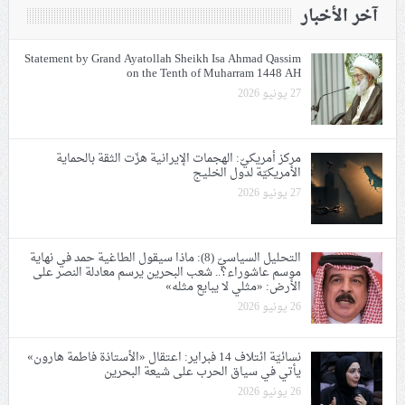
آخر الأخبار
Statement by Grand Ayatollah Sheikh Isa Ahmad Qassim
on the Tenth of Muharram 1448 AH
27 يونيو 2026
مركز أمريكيّ: الهجمات الإيرانية هزّت الثقة بالحماية
الأمريكيّة لدول الخليج
27 يونيو 2026
التحليل السياسيّ (8): ماذا سيقول الطاغية حمد في نهاية
موسم عاشوراء؟.. شعب البحرين يرسم معادلة النصر على
الأرض: «مثلي لا يبايع مثله»
26 يونيو 2026
نسائيّة ائتلاف 14 فبراير: اعتقال «الأستاذة فاطمة هارون»
يأتي في سياق الحرب على شيعة البحرين
26 يونيو 2026