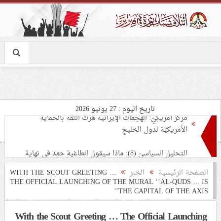
تاريخ اليوم : 27 يونيو 2026
التحليل السياسيّ (8): ماذا سيقول الطاغية حمد في نهاية
موسم عاشوراء؟.. شعب البحرين يرسم معادلة النصر على
الأرض: «مثلي لا يبايع مثله»
نسائيّة ائتلاف 14 فبراير: اعتقال «الأستاذة فاطمة هارون»
الصفحة الرئيسية
الخبر
WITH THE SCOUT GREETING …
THE OFFICIAL LAUNCHING OF THE MURAL ‘’AL-QUDS … IS
يأتي في سياق الحرب على شيعة البحرين
THE CAPITAL OF THE AXIS’’
لجنة مراسم الوداع والتشييع ومواراة الجثمان للإمام الشهيد
With the Scout Greeting … The Official Launching
السيّد علي الحسيني الخامنئي تنشر تفاصيل التشييع في