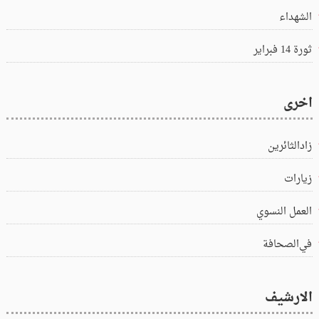
الشهداء
ثورة 14 فبراير
اخرى
زادالثائرين
زيارات
العمل النسوي
في‌الصحافة
الارشيف