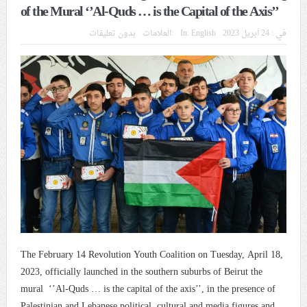
of the Mural ‘’Al-Quds … is the Capital of the Axis’’
إيران والعراق
في :
24 أبريل 2023
English
In:
العلامات:
بدون تعليقات
تحذيرات من استغلال الأوضاع في غزّة لإشعال صراعات
داخليّة تخدم الاحتلال
ملفّ إنسانيّ مؤلم.. الأسيرات الفلسطينيّات بين القمع
والإهمال الطبي
55 مأتمًا وحسينيّة يعترضون على الإجراءات القمعيّة للنظام
في موسم عاشوراء
النظام الخليفيّ يدسّ عيونه بين المشاركين في مواكب العزاء
ويعتقل العشرات من الشبّان
The February 14 Revolution Youth Coalition on Tuesday, April 18,
الموقف الأسبوعيّ: شعب البحرين سيقطع الأيدي التي تنال
2023, officially launched in the southern suburbs of Beirut the
من شعائر عاشوراء.. ولن يساوم على هويّته وقيمه في
mural ‘’Al-Quds … is the capital of the axis’’, in the presence of
الحريّة والتحرير
Palestinian and Lebanese political, cultural and media figures and