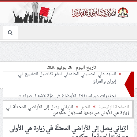
تاريخ اليوم : 26 يونيو 2026
تحذيرات من استغلال الأوضاع في غزّة لإشعال صراعات
داخليّة تخدم الاحتلال
ملفّ إنسانيّ مؤلم.. الأسيرات الفلسطينيّات بين القمع
الصفحة الرئيسية
الخبر
الزياني يصل إلى الأراضي المحتلّة في
زيارة هي الأولى من نوعها لمسؤول حكوميّ
والإهمال الطبي
الزياني يصل إلى الأراضي المحتلّة في زيارة هي الأولى
55 مأتمًا وحسينيّة يعترضون على الإجراءات القمعيّة للنظام
من نوعها لمسؤول حكوميّ