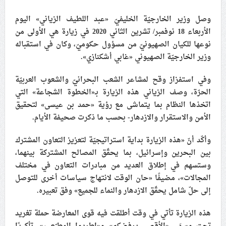
علماء البحرين: طلب الترخيص والإجازة من السلطة في
وصل وزير الخارجيّة الخليفيّ «عبد اللطيف الزياني» اليوم
ممارسة الشعائر الحسينيّة هو في حقيقته محاربة لقضيّة
الأربعاء 18 نوفمبر/ تشرين الثاني 2020 في زيارة هي الأولى من
الإمام الحسين «ع»
نوعها للكيان الصهيونيّ من مسؤول حكوميّ، وكان في استقباله
لجنة مراسم الوداع والتشييع ومواراة الجثمان للإمام الشهيد
وزير الخارجيّة الصهيوني «غابي أشكنازي».
السيّد علي الحسيني الخامنئي تنشر تفاصيل التشييع في
وفي استفزاز وقح لمشاعر الشعب البحرانيّ والشعوب العربيّة
إيران والعراق
الحرّة، وصف الزياني هذه الزيارة بـ«الخطوة الشجاعة» التي
اتخذها النظام بما يتماشى مع رؤية «حمد بن عيسى» لتحقيق
الأمن والاستقرار والازدهار- بحسب ما ذكرت صحيفة الأيام.
وأكّد أنّ «هذه الزيارة بداية استراتيجيّة لتعزيز التعاون المشترك
بين البحرين وإسرائيل، بما يحقّق المصالح المشتركة بينهما،
وستسهم في إطلاق العديد من مبادرات التعاون في مختلف
المجالات»، مضيفًا «حان الوقت لانتهاج سياسات أخرى للتوصل
إلى حلّ شامل يحقّق الازدهار والنماء للجميع» وفق تعبيره.
هذه الزيارة تأتي في وقت أطلقت فيه قوى المعارضة حملة تغريد