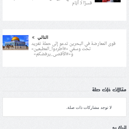
قسرًا 3 أيّام
التالي
قوى المعارضة في البحرين تدعو إلى حملة تغريد
تحت وسمَي «#اطردوا_المطبعين»
و«#الأقصى_يرفضكم»
مقالات ذات صلة
لا توجد مشاركات ذات صلة.
اترك رد