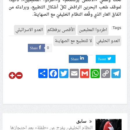
تحت وسمَي «الأقصى يرفضكم» و«اطردوا المطبّعين»، تأكيدًا
لموقف شعب البحرين الرافض لكلّ أشكال التطبيع، وبراءته من
اتفاق العار الذي وقّعه النظام الخليفيّ مع الصهاينة.
Tags:
اطردوا المطبعين
الأقصى يرفظكم
العدو الاسرائيلي
العدو الخليفي
لا للتطبيع مع الصهاينة
Share
0
Share
Tweet
Share
Facebook
Twitter
Email
Gmail
WhatsApp
Copy
Telegram
Link
سابق
النظام الخليفيّ يفرج عن «طفلة» بعد احتجازها