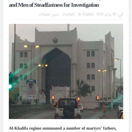
في موسم عاشوراء
and Men of Steadfastness for Investigation
في :
18 يناير 2020
English
In:
العلامات:
بدون تعليقات
النظام الخليفيّ يدسّ عيونه بين المشاركين في مواكب العزاء
ويعتقل العشرات من الشبّان
الموقف الأسبوعيّ: شعب البحرين سيقطع الأيدي التي تنال
من شعائر عاشوراء.. ولن يساوم على هويّته وقيمه في
الحريّة والتحرير
مقال: عاشوراء البحرين… ميدان جهاد بالكلمة
الفقيه القائد قاسم: لن تقتلوا الحسين.. إنّ الحسين سيقتل
طاغوتيّتكم
انطلاق المحادثات الإيرانيّة- الأمريكيّة في سويسرا
Al-Khalifa regime summoned a number of martyrs’ fathers,