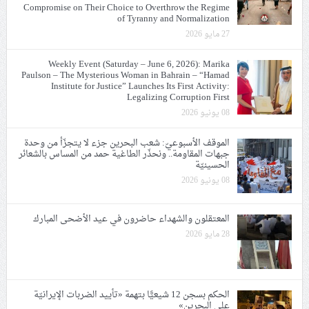
Compromise on Their Choice to Overthrow the Regime
of Tyranny and Normalization
27 مايو 2026
Weekly Event (Saturday – June 6, 2026): Marika
Paulson – The Mysterious Woman in Bahrain – “Hamad
Institute for Justice” Launches Its First Activity:
Legalizing Corruption First
08 يونيو 2026
الموقف الأسبوعيّ: شعب البحرين جزء لا يتجزّأ من وحدة
جبهات المقاومة.. ونحذّر الطاغية حمد من المساس بالشعائر
الحسينيّة
08 يونيو 2026
المعتقلون والشهداء حاضرون في عيد الأضحى المبارك
28 مايو 2026
الحكم بسجن 12 شيعيًّا بتهمة «تأييد الضربات الإيرانيّة
على البحرين»