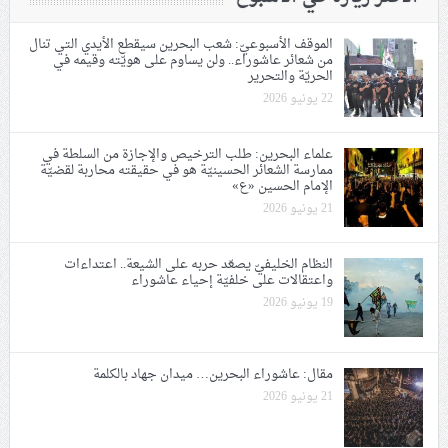
الموقف الأسبوعيّ: شعب البحرين سيقطع الأيدي التي تنال
من شعائر عاشوراء.. ولن يساوم على هويّته وقيمه في
الحريّة والتحرير
22 يونيو 2026
علماء البحرين: طلب الترخيص والإجازة من السلطة في
ممارسة الشعائر الحسينيّة هو في حقيقته محاربة لقضيّة
الإمام الحسين «ع»
21 يونيو 2026
النظام الخليفيّ يصعّد حربه على الشيعة.. اعتداءات
واعتقالات على خلفيّة إحياء عاشوراء
19 يونيو 2026
مقال: عاشوراء البحرين… ميدان جهاد بالكلمة
21 يونيو 2026