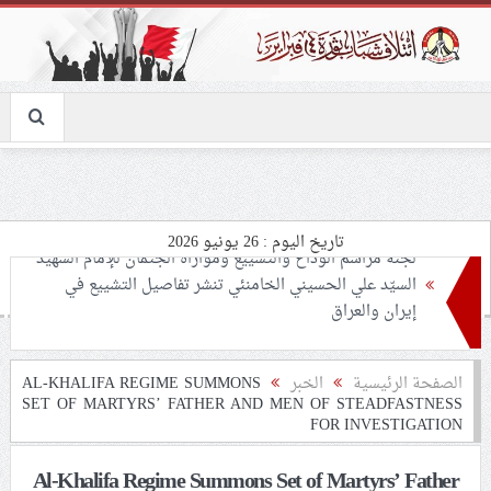
تاريخ اليوم : 26 يونيو 2026
تحذيرات من استغلال الأوضاع في غزّة لإشعال صراعات
داخليّة تخدم الاحتلال
ملفّ إنسانيّ مؤلم.. الأسيرات الفلسطينيّات بين القمع
الصفحة الرئيسية
الخبر
AL-KHALIFA REGIME SUMMONS
SET OF MARTYRS’ FATHER AND MEN OF STEADFASTNESS
والإهمال الطبي
FOR INVESTIGATION
55 مأتمًا وحسينيّة يعترضون على الإجراءات القمعيّة للنظام
Al-Khalifa Regime Summons Set of Martyrs’ Father