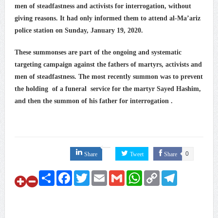
men of steadfastness and activists for interrogation, without
علماء البحرين: طلب الترخيص والإجازة من السلطة في
giving reasons. It had only informed them to attend al-Ma’ariz
ممارسة الشعائر الحسينيّة هو في حقيقته محاربة لقضيّة
police station on Sunday, January 19, 2020.
الإمام الحسين «ع»
These summonses are part of the ongoing and systematic
لجنة مراسم الوداع والتشييع ومواراة الجثمان للإمام الشهيد
targeting campaign against the fathers of martyrs, activists and
السيّد علي الحسيني الخامنئي تنشر تفاصيل التشييع في
men of steadfastness. The most recently summon was to prevent
إيران والعراق
the holding of a funeral service for the martyr Sayed Hashim,
and then the summon of his father for interrogation .
Share
Tweet
Share
0
Share
Facebook
Twitter
Email
Gmail
WhatsApp
Copy
Telegram
Link