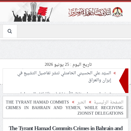
تاريخ اليوم : 25 يونيو 2026
تحذيرات من استغلال الأوضاع في غزّة لإشعال صراعات
داخليّة تخدم الاحتلال
ملفّ إنسانيّ مؤلم.. الأسيرات الفلسطينيّات بين القمع
الصفحة الرئيسية
الخبر
THE TYRANT HAMAD COMMITS
CRIMES IN BAHRAIN AND YEMEN, WHILE RECEIVING
والإهمال الطبي
ZIONIST DELEGATIONS
55 مأتمًا وحسينيّة يعترضون على الإجراءات القمعيّة للنظام
The Tyrant Hamad Commits Crimes in Bahrain and