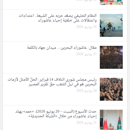
النظام الخليفيّ يصعّد حربه على الشيعة.. اعتداءات
واعتقالات على خلفيّة إحياء عاشوراء
19 يونيو 2026
مقال: عاشوراء البحرين… ميدان جهاد بالكلمة
21 يونيو 2026
رئيس مجلس شورى ائتلاف 14 فبراير: الحلّ الأمثل لأزمات
البحرين هو في نيل الشعب حقّ تقرير المصير
20 يونيو 2026
حدث الأسبوع (السبت – 20 يونيو 2026): «حمد» يهدّد
إحياء عاشوراء من خلال «الشبكة الحديديّة»
21 يونيو 2026