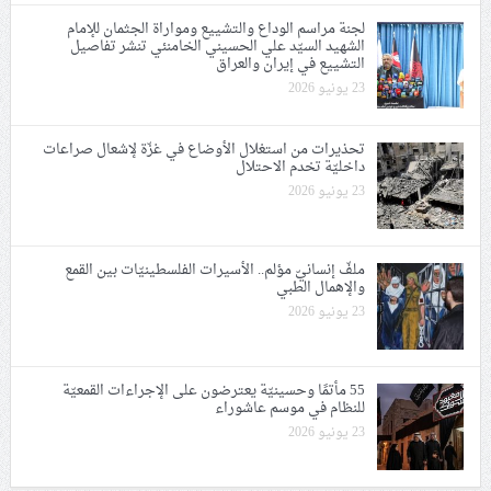
لجنة مراسم الوداع والتشييع ومواراة الجثمان للإمام
الشهيد السيّد علي الحسيني الخامنئي تنشر تفاصيل
التشييع في إيران والعراق
23 يونيو 2026
تحذيرات من استغلال الأوضاع في غزّة لإشعال صراعات
داخليّة تخدم الاحتلال
23 يونيو 2026
ملفّ إنسانيّ مؤلم.. الأسيرات الفلسطينيّات بين القمع
والإهمال الطبي
23 يونيو 2026
55 مأتمًا وحسينيّة يعترضون على الإجراءات القمعيّة
للنظام في موسم عاشوراء
23 يونيو 2026