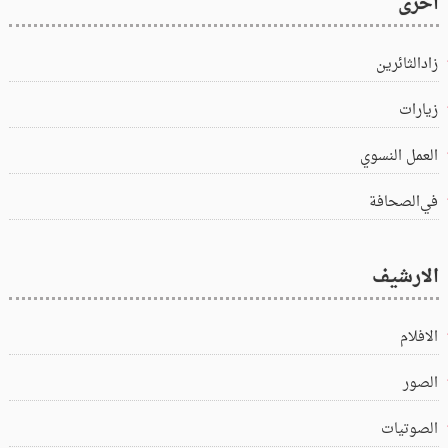
اخرى
زادالثائرين
زيارات
العمل النسوي
في‌الصحافة
الارشيف
الافلام
الصور
الصوتيات