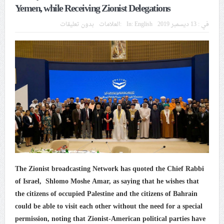
في موسم عاشوراء
Yemen, while Receiving Zionist Delegations
في :
13 ديسمبر 2019
English
In:
العلامات:
بدون تعليقات
النظام الخليفيّ يدسّ عيونه بين المشاركين في مواكب العزاء
ويعتقل العشرات من الشبّان
الموقف الأسبوعيّ: شعب البحرين سيقطع الأيدي التي تنال
من شعائر عاشوراء.. ولن يساوم على هويّته وقيمه في
الحريّة والتحرير
مقال: عاشوراء البحرين… ميدان جهاد بالكلمة
الفقيه القائد قاسم: لن تقتلوا الحسين.. إنّ الحسين سيقتل
The Zionist broadcasting Network has quoted the Chief Rabbi
طاغوتيّتكم
of Israel, Shlomo Moshe Amar, as saying that he wishes that
the citizens of occupied Palestine and the citizens of Bahrain
could be able to visit each other without the need for a special
انطلاق المحادثات الإيرانيّة- الأمريكيّة في سويسرا
permission, noting that Zionist-American political parties have