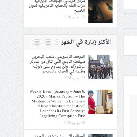
مركز أمريكيّ: الهجمات الإيرانية
هزّت الثقة بالحماية الأمريكيّة لدول
الخليج
27 يونيو 2026
الأكثر زيارة في الشهر
الموقف الأسبوعيّ: شعب البحرين
سيقطع الأيدي التي تنال من شعائر
عاشوراء.. ولن يساوم على هويّته
وقيمه في الحريّة والتحرير
22 يونيو 2026
Weekly Event (Saturday – June 6,
2026): Marika Paulson – The
Mysterious Woman in Bahrain –
“Hamad Institute for Justice”
Launches Its First Activity:
Legalizing Corruption First
08 يونيو 2026
الموقف الأسبوعيّ: شعب البحرين