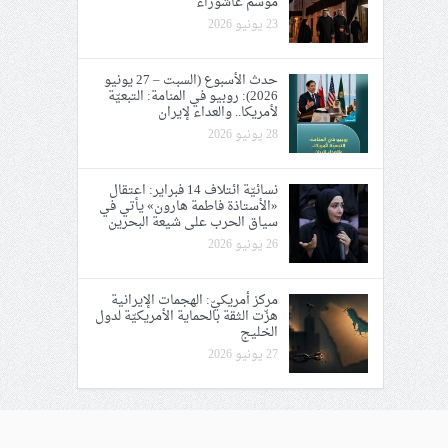
موسم عاشوراء
23 يونيو 2026
حدث الأسبوع (السبت – 27 يونيو
2026): روبيو في المنامة: التبعيّة
لأمريكا.. والعداء لإيران
28 يونيو 2026
نسائيّة ائتلاف 14 فبراير: اعتقال
«الأستاذة فاطمة هارون» يأتي في
سياق الحرب على شيعة البحرين
26 يونيو 2026
مركز أمريكيّ: الهجمات الإيرانية
هزّت الثقة بالحماية الأمريكيّة لدول
الخليج
27 يونيو 2026