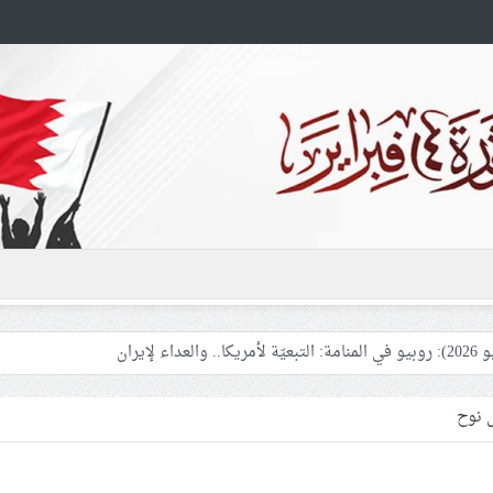
هزّت الثقة بالحماية الأمريكيّة لدول الخليج
سيّ (8): ماذا سيقول الطاغية حمد في نهاية موسم عاشوراء؟.. شعب البحرين يرسم معادلة ال
ل نوح