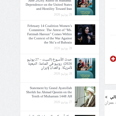
June 2026): Rubio in Manama:
Dependence on the United States
يع في إيران والعراق
and Hostility Toward Iran
29 يونيو 2026
February 14 Coalition Women’s
Committee: The Arrest of “Ms.
Fatimah Haroun” Comes Within
the Context of the War Against
the Shi’a of Bahrain
28 يونيو 2026
ي الحريّة والتحرير
حدث الأسبوع (السبت – 27 يونيو
2026): روبيو في المنامة: التبعيّة
لأمريكا.. والعداء لإيران
28 يونيو 2026
Statement by Grand Ayatollah
Sheikh Isa Ahmad Qassim on the
Tenth of Muharram 1448 AH
الي
 عمران
27 يونيو 2026