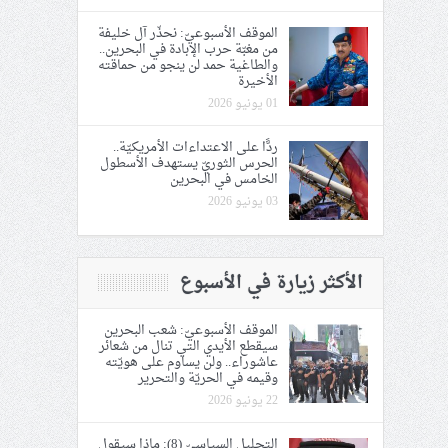
الموقف الأسبوعيّ: نحذّر آل خليفة
من مغبّة حرب الإبادة في البحرين..
والطاغية حمد لن ينجو من حماقته
الأخيرة
01 يونيو 2026
ردًّا على الاعتداءات الأمريكيّة..
الحرس الثوريّ يستهدف الأسطول
الخامس في البحرين
03 يونيو 2026
الأكثر زيارة في الأسبوع
الموقف الأسبوعيّ: شعب البحرين
سيقطع الأيدي التي تنال من شعائر
عاشوراء.. ولن يساوم على هويّته
وقيمه في الحريّة والتحرير
22 يونيو 2026
التحليل السياسيّ (8): ماذا سيقول