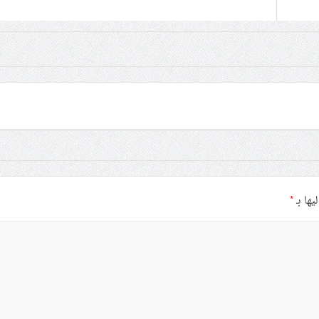
يها بـ
*