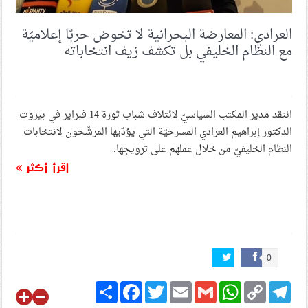
العرادي: المعارضة البحرانية لا تخوض حربًا إعلاميّة
مع النظام الخليفي بل تكشف زيف انتخاباته
انتقد مدير المكتب السياسيّ لائتلاف شباب ثورة 14 فبراير في بيروت
الدكتور إبراهيم العرادي المسرحيّة التي يؤدّيها المرشّحون لانتخابات
النظام الخليفيّ من خلال عملهم على ترويجها.
اقرأ أكثر
0
Share
Facebook
Twitter
Email
Gmail
WhatsApp
Copy
Telegram
Link