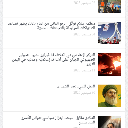
02 سبتمبر 2025
منظّمة سلام توثّق: اﻟﺮﺑﻊ اﻟﺜﺎﻧﻲ ﻣﻦ العام 2025 يظهر تصاعد
الانتهاكات المرتبطة بالتجمّعات السلميّة
04 سبتمبر 2025
المركز الإعلاميّ في ائتلاف 14 فبراير: ندين العدوان
الصهيونيّ الجبان على أهداف إعلاميّة ومدنيّة في اليمن
العزيز
11 سبتمبر 2025
العمل الفني: نصر الشهداء
30 سبتمبر 2025
الطلاق مقابل البيت.. ابتزاز سياسيّ لعوائل الأسرى
السياسيّين