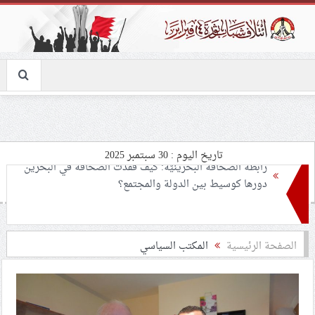
تاريخ اليوم : 30 سبتمبر 2025
انطلاق الحملة الشعبيّة «المنامة ترفض التطبيع»
الصفحة الرئيسية
المكتب السياسي
ذكرى الشهيد الحاج جعفر لطف الله.. رحيل تخطّى السنوات
شعب البحرين يواصل إحياء الذكرى الأولى لشهادة السيّدين