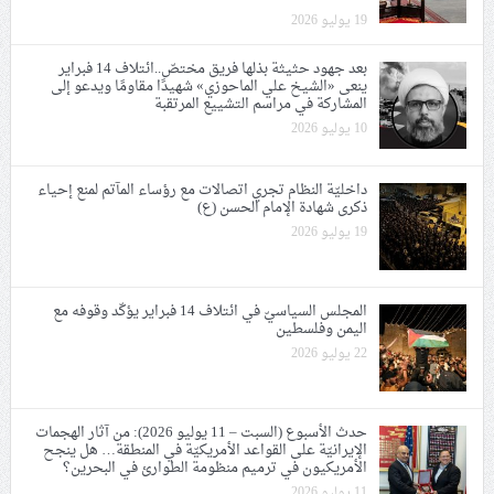
19 يوليو 2026
بعد جهود حثيثة بذلها فريق مختصّ..ائتلاف 14 فبراير
ينعى «الشيخ علي الماحوزي» شهيدًا مقاومًا ويدعو إلى
المشاركة في مراسم التشييع المرتقبة
10 يوليو 2026
داخليّة النظام تجري اتصالات مع رؤساء المآتم لمنع إحياء
ذكرى شهادة الإمام الحسن (ع)
19 يوليو 2026
المجلس السياسيّ في ائتلاف 14 فبراير يؤكّد وقوفه مع
اليمن وفلسطين
22 يوليو 2026
حدث الأسبوع (السبت – 11 يوليو 2026): من آثار الهجمات
الإيرانيّة على القواعد الأمريكيّة في المنطقة… هل ينجح
الأمريكيون في ترميم منظومة الطوارئ في البحرين؟
11 يوليو 2026