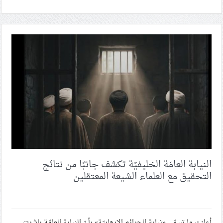
النيابة العامّة الخليفيّة تكشف جانبًا من نتائج
التحقيق مع العلماء الشيعة المعتقلين
أعلنت ما تسمّى «نيابة الجرائم الإرهابيّة» بأنّ النيابة العامّة باشرت