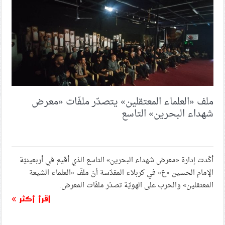
ومكاسب لأنقرة وإسلام آباد
مجلة فورين بوليسي: قصف السعوديّة لمطار صنعاء سوء
تقدير ومخاطره تفوق مكاسبه
تقرير حقوقيّ: المحاكم الصوريّة في السعوديّة أداة لتكريس
القمع وتقويض العدالة
ملف «العلماء المعتقلين» يتصدّر ملفّات «معرض
شهداء البحرين» التاسع
الأورومتوسطي: الاحتلال ينقل ركام غزّة لطمس أدلّة الإبادة
وعرقلة التحقيقات الدوليّة
أكّدت إدارة «معرض شهداء البحرين» التاسع الذي أقيم في أربعينيّة
تقرير صهيونيّ: الحرب تستنزف جيش الاحتلال بإصابة 9
آلاف جندي وتصاعد الأزمات النفسيّة
الإمام الحسين «ع» في كربلاء المقدّسة أنّ ملفّ «العلماء الشيعة
المعتقلين» والحرب على الهويّة تصدّر ملفّات المعرض.
اقرأ أكثر
نخب دينيّة وثقافيّة تعرب عن تضامنها مع الشعب البحراني
في «معرض شهداء البحرين»