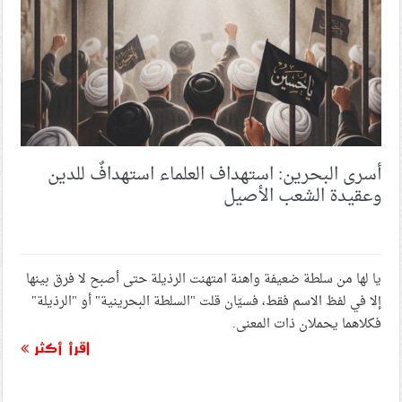
أسرى البحرين: استهداف العلماء استهدافٌ للدين
وعقيدة الشعب الأصيل
يا لها من سلطة ضعيفة واهنة امتهنت الرذيلة حتى أصبح لا فرق بينها
إلا في لفظ الاسم فقط، فسيّان قلت "السلطة البحرينية" أو "الرذيلة"
فكلاهما يحملان ذات المعنى.
اقرأ أكثر