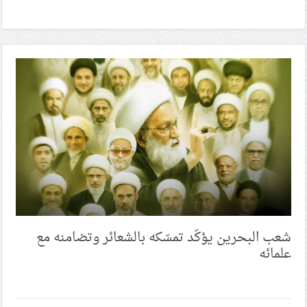
شعب البحرين يؤكّد تمسّكه بالشعائر وتضامنه مع
علمائه