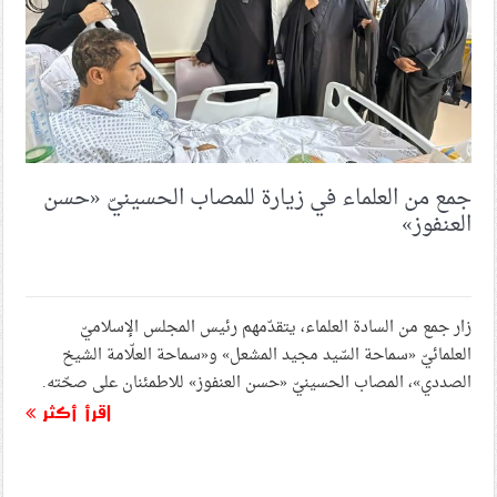
جمع من العلماء في زيارة للمصاب الحسينيّ «حسن
العنفوز»
زار جمع من السادة العلماء، يتقدّمهم رئيس المجلس الإسلاميّ
العلمائيّ «سماحة السّيد مجيد المشعل» و«سماحة العلّامة الشيخ
الصددي»، المصاب الحسينيّ «حسن العنفوز» للاطمئنان على صحّته.
اقرأ أكثر