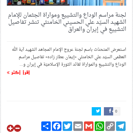
لجنة مراسم الوداع والتشييع ومواراة الجثمان للإمام
الشهيد السيّد علي الحسيني الخامنئي تنشر تفاصيل
التشييع في إيران والعراق
استعرض المتحدّث باسم لجنة عروج الإمام المجاهد الشهيد آية الله
العظمى السيّد علي الخامنئي «إيمان عطار زاده» تفاصيل مراسم
الوداع والتشييع والمواراة لقائد الثورة الإسلاميّة في إيران و...
اقرأ أكثر
0
Share
Facebook
Twitter
Email
Gmail
WhatsApp
Copy
Telegram
Link