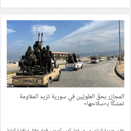
المجازر بحقّ العلويّين في سورية تزيد المقاومة
تمسّكًا بـ«سلاحها»
نقلت جريدة البناء، عن مسؤول أمنيّ أوروبيّ قوله خلال مناقشة أوليّة