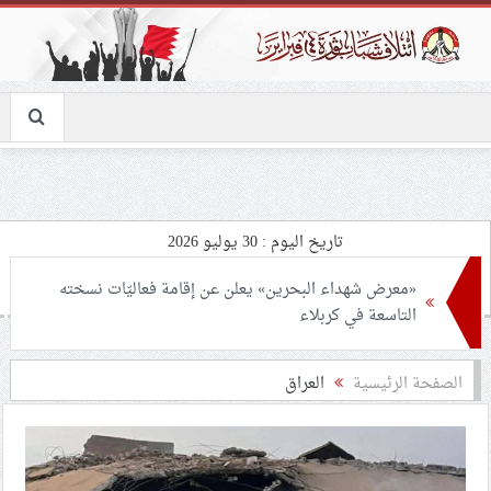
تاريخ اليوم : 30 يوليو 2026
«معرض شهداء البحرين» يعلن عن إقامة فعاليّات نسخته
التاسعة في كربلاء
ائتلاف 14 فبراير يدين اتصال الطاغية حمد بالرئيس
الصفحة الرئيسية
العراق
الصهيونيّ
طهران تحذّر من الرهان على واشنطن.. الوحدة طريق