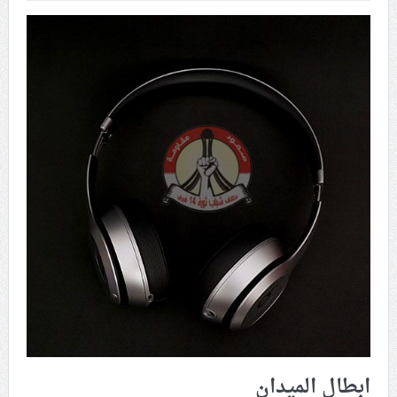
الشهيد الخامنئيّ «قدّه»
على وقع الاعتقالات المتواصلة.. «حمد» يشيد بنجاح موسم
عاشوراء
حدث الأسبوع (السبت – 27 يونيو 2026): روبيو في المنامة:
التبعيّة لأمريكا.. والعداء لإيران
مركز أمريكيّ: الهجمات الإيرانية هزّت الثقة بالحماية
الأمريكيّة لدول الخليج
التحليل السياسيّ (8): ماذا سيقول الطاغية حمد في نهاية
موسم عاشوراء؟.. شعب البحرين يرسم معادلة النصر على
الأرض: «مثلي لا يبايع مثله»
نسائيّة ائتلاف 14 فبراير: اعتقال «الأستاذة فاطمة هارون»
يأتي في سياق الحرب على شيعة البحرين
ابطال الميدان