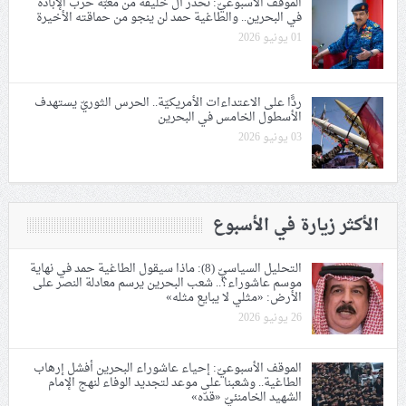
الموقف الأسبوعيّ: نحذّر آل خليفة من مغبّة حرب الإبادة
في البحرين.. والطاغية حمد لن ينجو من حماقته الأخيرة
01 يونيو 2026
ردًّا على الاعتداءات الأمريكيّة.. الحرس الثوريّ يستهدف
الأسطول الخامس في البحرين
03 يونيو 2026
الأكثر زيارة في الأسبوع
التحليل السياسيّ (8): ماذا سيقول الطاغية حمد في نهاية
موسم عاشوراء؟.. شعب البحرين يرسم معادلة النصر على
الأرض: «مثلي لا يبايع مثله»
26 يونيو 2026
الموقف الأسبوعيّ: إحياء عاشوراء البحرين أفشل إرهاب
الطاغية.. وشعبنا على موعد لتجديد الوفاء لنهج الإمام
الشهيد الخامنئيّ «قدّه»