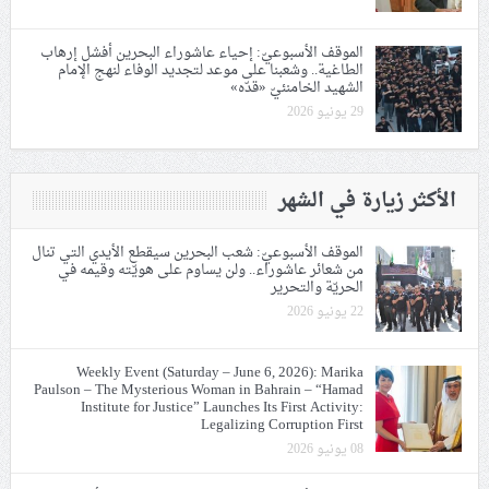
الموقف الأسبوعيّ: إحياء عاشوراء البحرين أفشل إرهاب
الطاغية.. وشعبنا على موعد لتجديد الوفاء لنهج الإمام
الشهيد الخامنئيّ «قدّه»
29 يونيو 2026
الأكثر زيارة في الشهر
الموقف الأسبوعيّ: شعب البحرين سيقطع الأيدي التي تنال
من شعائر عاشوراء.. ولن يساوم على هويّته وقيمه في
الحريّة والتحرير
22 يونيو 2026
Weekly Event (Saturday – June 6, 2026): Marika
Paulson – The Mysterious Woman in Bahrain – “Hamad
Institute for Justice” Launches Its First Activity:
Legalizing Corruption First
08 يونيو 2026