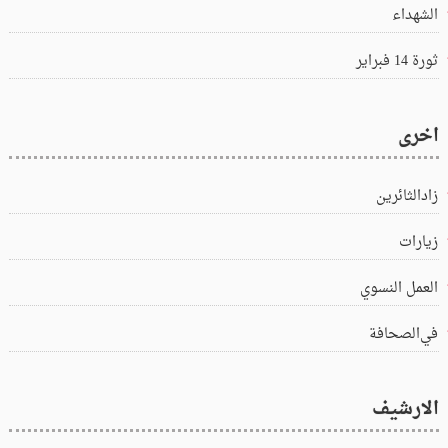
الشهداء
ثورة 14 فبراير
اخرى
زادالثائرين
زيارات
العمل النسوي
في‌الصحافة
الارشيف