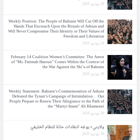
29 يونيو 2026
Weekly Position: The People of Bahrain Will Cut Off the
Hands That Encroach Upon the Rituals of Ashura and
Will Never Compromise Their Identity or Their Values of
Freedom and Liberation
24 يونيو 2026
February 14 Coalition Women’s Committee: The Arrest
of “Ms. Fatimah Haroun” Comes Within the Context of
the War Against the Shi’a of Bahrain
28 يونيو 2026
Weekly Statement: Bahrain’s Commemoration of Ashura
Defeated the Tyrant’s Campaign of Intimidation… Our
People Prepare to Renew Their Allegiance to the Path of
the “Martyr Imam” Ali Khamenei
30 يونيو 2026
ولايتي» يوجّه انتقادات حادّة للنظام الخليفيّ
30 يونيو 2026