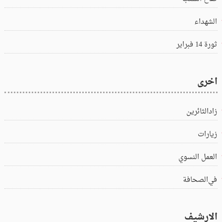
الشهداء
ثورة 14 فبراير
اخرى
زادالثائرين
زيارات
العمل النسوي
في‌الصحافة
الارشيف