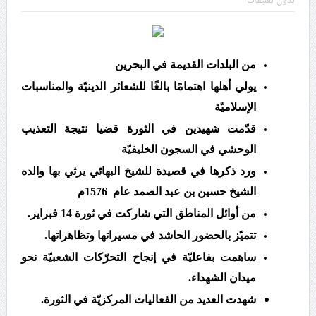
بدون تعليقات
داخليّة تخدم الاحتلال
ملفّ إنسانيّ مؤلم.. الأسيرات الفلسطينيّات بين القمع
والإهمال الطبي
من البلدات القديمة في البحرين
يولي أهلها اهتمامًا بالغًا للشعائر الدينيّة والمناسبات
55 مأتمًا وحسينيّة يعترضون على الإجراءات القمعيّة للنظام
الإسلاميّة
في موسم عاشوراء
قدّمت شهيدين في الثورة قضيا نتيجة التعذيب
الوحشي في السجون الخليفيّة
النظام الخليفيّ يدسّ عيونه بين المشاركين في مواكب العزاء
ورد ذكرها في قصيدة للشيخ البهائي يرثي بها والده
ويعتقل العشرات من الشبّان
الشيخ حسين بن عبد الصمد عام 1576م
من أوائل المناطق التي شاركت في ثورة 14 فبراير.
الموقف الأسبوعيّ: شعب البحرين سيقطع الأيدي التي تنال
من شعائر عاشوراء.. ولن يساوم على هويّته وقيمه في
تتميّز بالحضور الحاشد في مسيراتها وتظاهراتها.
الحريّة والتحرير
ساهمت بفاعليّة في إنجاح التحرّكات الشعبيّة نحو
ميدان الشهداء.
مقال: عاشوراء البحرين… ميدان جهاد بالكلمة
شهدت العديد من الفعاليات المركزيّة في الثورة.