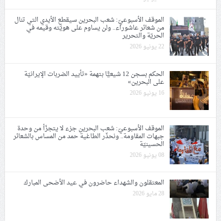
الموقف الأسبوعيّ: شعب البحرين سيقطع الأيدي التي تنال
من شعائر عاشوراء.. ولن يساوم على هويّته وقيمه في
الحريّة والتحرير
22 يونيو 2026
الحكم بسجن 12 شيعيًّا بتهمة «تأييد الضربات الإيرانيّة
على البحرين»
16 يونيو 2026
الموقف الأسبوعيّ: شعب البحرين جزء لا يتجزّأ من وحدة
جبهات المقاومة.. ونحذّر الطاغية حمد من المساس بالشعائر
الحسينيّة
08 يونيو 2026
المعتقلون والشهداء حاضرون في عيد الأضحى المبارك
28 مايو 2026