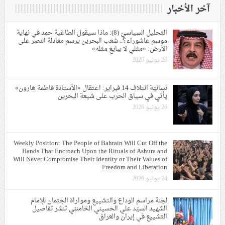
آخر الأخبار
التحليل السياسيّ (8): ماذا سيقول الطاغية حمد في نهاية
موسم عاشوراء؟.. شعب البحرين يرسم معادلة النصر على
الأرض: «مثلي لا يبايع مثله»
26 يونيو 2026
نسائيّة ائتلاف 14 فبراير: اعتقال «الأستاذة فاطمة هارون»
يأتي في سياق الحرب على شيعة البحرين
26 يونيو 2026
Weekly Position: The People of Bahrain Will Cut Off the
Hands That Encroach Upon the Rituals of Ashura and
Will Never Compromise Their Identity or Their Values of
Freedom and Liberation
24 يونيو 2026
لجنة مراسم الوداع والتشييع ومواراة الجثمان للإمام
الشهيد السيّد علي الحسيني الخامنئي تنشر تفاصيل
التشييع في إيران والعراق