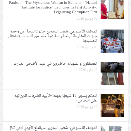
Paulson – The Mysterious Woman in Bahrain – “Hamad
Institute for Justice” Launches Its First Activity:
Legalizing Corruption First
08 يونيو 2026
الموقف الأسبوعيّ: شعب البحرين جزء لا يتجزّأ من وحدة
جبهات المقاومة.. ونحذّر الطاغية حمد من المساس بالشعائر
الحسينيّة
08 يونيو 2026
المعتقلون والشهداء حاضرون في عيد الأضحى المبارك
28 مايو 2026
الحكم بسجن 12 شيعيًّا بتهمة «تأييد الضربات الإيرانيّة
على البحرين»
16 يونيو 2026
الموقف الأسبوعيّ: شعب البحرين سيقطع الأيدي التي تنال