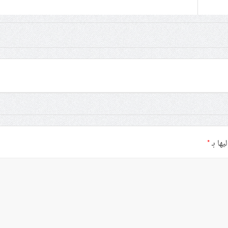
يها بـ
*