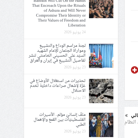
Bahrain Will Cut Off the Hands
That Encroach Upon the Rituals
ي الحريّة والتحرير
of Ashura and Will Never
Compromise Their Identity or
Their Values of Freedom and
Liberation
24 يونيو 2026
لجنة مراسم الوداع والتشييع
ومواراة الجثمان للإمام الشهيد
ة الإمام الحسين «ع»
السيّد علي الحسيني الخامنئي تنشر
تفاصيل التشييع في إيران والعراق
يع في إيران والعراق
23 يونيو 2026
تحذيرات من استغلال الأوضاع في
غزّة لإشعال صراعات داخليّة تخدم
الاحتلال
23 يونيو 2026
ملفّ إنسانيّ مؤلم.. الأسيرات
الي
الفلسطينيّات بين القمع والإهمال
النظام
الطبي
23 يونيو 2026