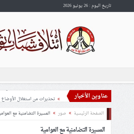
تاريخ اليوم : 26 يونيو 2026
عناوين الأخبار
تحذيرات من استغلال الأوضاع في
ملفّ إنسانيّ مؤلم.. الأسيرات ال
الصفحة الرئيسية
صور
المسيرة التضامنية مع العوامي
55 مأتمًا وحسينيّة يعترضون على الإجراءات القمعيّة للنظام في موسم عاشوراء
المسيرة التضامنية مع العوامية
النظام الخليفيّ يدسّ عيونه بين