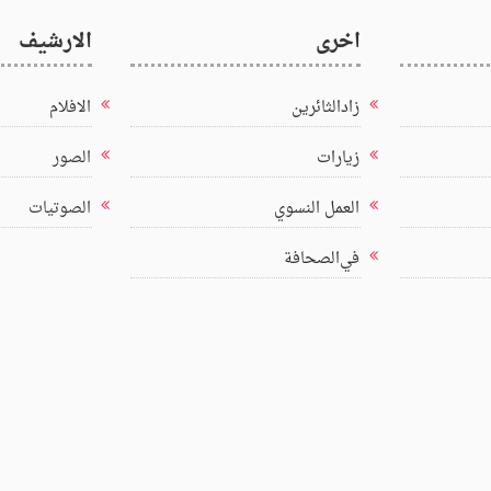
اخرى
الارشيف
زادالثائرين
الافلام
زيارات
الصور
العمل النسوي
الصوتيات
في‌الصحافة