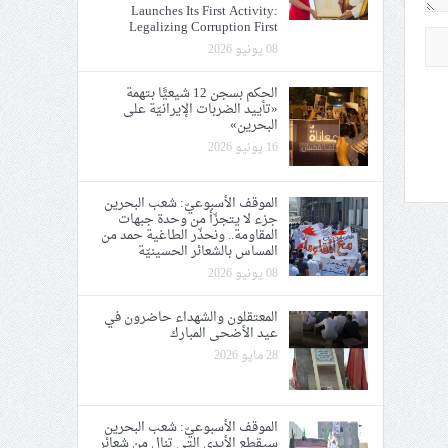
Launches Its First Activity:
Legalizing Corruption First
08 يونيو 2026
الحكم بسجن 12 شيعيًّا بتهمة
«تأييد الضربات الإيرانيّة على
البحرين»
16 يونيو 2026
الموقف الأسبوعيّ: شعب البحرين
جزء لا يتجزّأ من وحدة جبهات
المقاومة.. ونحذّر الطاغية حمد من
المساس بالشعائر الحسينيّة
08 يونيو 2026
المعتقلون والشهداء حاضرون في
عيد الأضحى المبارك
28 مايو 2026
الموقف الأسبوعيّ: شعب البحرين
سيقطع الأيدي التي تنال من شعائر