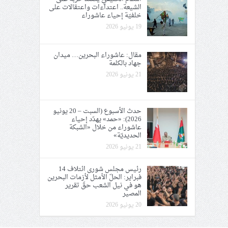
الشيعة.. اعتداءات واعتقالات على
خلفيّة إحياء عاشوراء
19 يونيو 2026
مقال: عاشوراء البحرين… ميدان
جهاد بالكلمة
21 يونيو 2026
حدث الأسبوع (السبت – 20 يونيو
2026): «حمد» يهدّد إحياء
عاشوراء من خلال «الشبكة
الحديديّة»
21 يونيو 2026
رئيس مجلس شورى ائتلاف 14
فبراير: الحلّ الأمثل لأزمات البحرين
هو في نيل الشعب حقّ تقرير
المصير
20 يونيو 2026