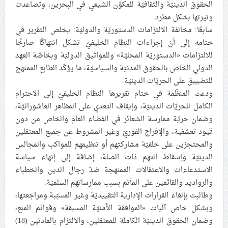
الحقوق الدينيّة والثقافيّة للمكوّن الشيعي في البحرين، وتصاعدت
وتيرتها بشكل مطرد.
سابعًا: مخالفة الالتزامات الدستوريّة والدوليّة: يخلص التقرير في
ختامه إلى أنّ إجراءات النظام الخليفيّ تشكل انتهاكًا صارخًا
للالتزامات «الدستوريّة المحليّة» وللمواثيق الدوليّة وبخاصّة العهد
الدولي الخاص بالحقوق المدنيّة والسياسيّة، ما يؤكّد الطابع الممنهج
للتضييق على الحريّات الدينيّة.
ودعت المنظّمة في ختام تقريرها النظام الخليفيّ إلى الاحترام
الكامل للحريّات الدينيّة، وإيقاف التعدي على المظاهر العاشورائيّة،
وضمان حريّة ممارسة الشعائر في الفضاء العام والخاص من دون
قيود تعسّفية، والإفراج الفوريّ وغير المشروط عن جميع المعتقلين
والمحتجزين على خلفيّة مشاركتهم أو تنظيمهم للمواكب والمجالس
الدينيّة وإسقاط التهم ذات الصلة، إضافة إلى إنهاء سياسة
الاستدعاءات والاعتقالات الممنهجة ضدّ رجال الدين والخطباء
والرواديد والقائمين على المآتم بسبب ممارساتهم السلميّة.
وطالبت بإلغاء القرارات الإدارية التقييديّة وغير المسبّبة ومراجعتها،
وبشكل خاص آليات «الموافقة الأمنيّة المسبقة» وقوائم المنع،
وضمان الحقوق الدينيّة الكاملة للمعتقلين، والالتزام بالمادتين (18)