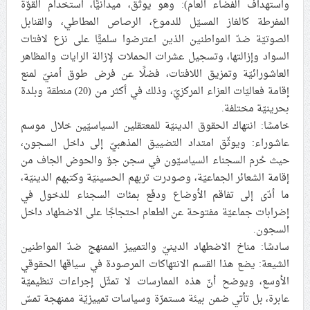
واستهداف الفضاء العام): وهو يوثّق، ميدانيًّا، استخدام القوّة
المفرطة كالغاز المسيّل للدموع، الرصاص المطاطي، والقنابل
الصوتيّة ضدّ المواطنين الذين اعترضوا سلميًّا على نزع لافتات
السواد وإزالتها، وتسجيل عشرات الحملات لإزالة الرايات والمظاهر
العاشورائيّة وتمزيق اللافتات، فضلًا عن فرض طوق أمنيّ لمنع
إقامة فعاليّات العزاء المركزيّ، وذلك في أكثر من (20) منطقة وبلدة
بحرينيّة مختلفة.
خامسًا: انتهاك الحقوق الدينيّة للمعتقلين السياسيّين خلال موسم
عاشوراء: ويوثّق امتداد التضييق المذهبيّ إلى داخل السجون،
حيث حُرم السجناء السياسيّون في سجن جوّ والحوض الجاف من
إقامة الشعائر الجماعيّة، وصودرت تربهم الحسينيّة وكتبهم الدينيّة،
ما أدّى إلى تفاقم الأوضاع ودفَع بمئات السجناء للدخول في
إضرابات جماعيّة مفتوحة عن الطعام احتجاجًا على الاضطهاد داخل
السجون.
سادسًا: مناخ الاضطهاد الدينيّ والتمييز الممنهج ضدّ المواطنين
الشيعة: يضع هذا القسم الانتهاكات المرصودة في سياقها الحقوقي
الأوسع، ويوضح أنّ هذه الممارسات لا تمثّل إجراءات تنظيميّة
عابرة، بل تأتي ضمن بيئة مستمرّة وسياسات تمييزيّة ممنهجة تمسّ