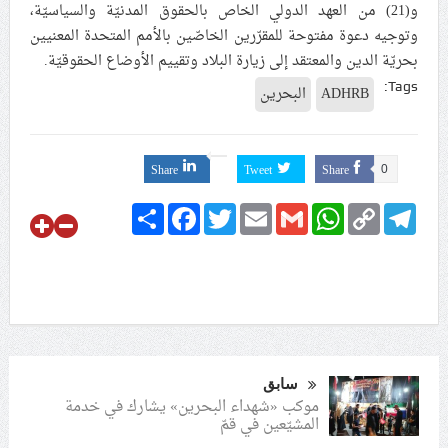
و(21) من العهد الدولي الخاص بالحقوق المدنيّة والسياسيّة،
وتوجيه دعوة مفتوحة للمقرّرين الخاصّين بالأمم المتحدة المعنيين
بحريّة الدين والمعتقد إلى زيارة البلاد وتقييم الأوضاع الحقوقيّة.
Tags:
ADHRB
البحرين
Share
Tweet
Share
0
Share
Facebook
Twitter
Email
Gmail
WhatsApp
Copy
Telegram
Link
سابق
موكب «شهداء البحرين» يشارك في خدمة
المشيّعين في قمّ