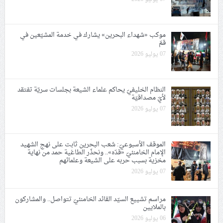
موكب «شهداء البحرين» يشارك في خدمة المشيّعين في
قمّ
07 يوليو 2026
النظام الخليفيّ يحاكم علماء الشيعة بجلسات سريّة تفتقد
لأيّ مصداقيّة
07 يوليو 2026
الموقف الأسبوعيّ: شعب البحرين ثابت على نهج الشهيد
الإمام الخامنئيّ «قدّه».. ونحذّر الطاغية حمد من نهاية
مخزية بسبب حربه على الشيعة وعلمائهم
07 يوليو 2026
مراسم تشييع السيّد القائد الخامنئيّ تتواصل.. والمشاركون
بالملايين
06 يوليو 2026