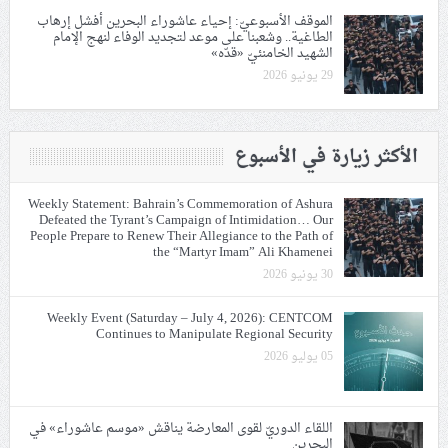
الموقف الأسبوعيّ: إحياء عاشوراء البحرين أفشل إرهاب
الطاغية.. وشعبنا على موعد لتجديد الوفاء لنهج الإمام
الشهيد الخامنئيّ «قدّه»
29 يونيو 2026
الأكثر زيارة في الأسبوع
Weekly Statement: Bahrain’s Commemoration of Ashura
Defeated the Tyrant’s Campaign of Intimidation… Our
People Prepare to Renew Their Allegiance to the Path of
the “Martyr Imam” Ali Khamenei
30 يونيو 2026
Weekly Event (Saturday – July 4, 2026): CENTCOM
Continues to Manipulate Regional Security
05 يوليو 2026
اللقاء الدوريّ لقوى المعارضة يناقش «موسم عاشوراء» في
البحرين