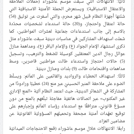
ثانيًا: الانتهاكات التي سبقت موسم عاشوراء (حملات الملاحقة
والاعتقال الاستباقية): ويستعرض الحملة الأمنيّة الاستباقيّة التي
شنّتها أجهزة النظام قبيل شهر محرم، والتي أسفرت عن توثيق (54)
حالة اعتقال واحتجاز، و(20) حالة استدعاء لشخصيّات محدّدة
بالاسم إلى جانب استدعاءات جماعيّة لعشرات المواطنين، كما
شملت استهداف المشاركين في مناسبات دينيّة سبقت عاشوراء مثل
ذكرى استشهاد الإمام الجواد (ع) والإمام الباقر (ع)، ومداهمة منازل
عوائل رجال الدين المعتقلين كوسيلة للضغط والترهيب، وتسجيل
(5) حالات احتجاز واستدعاء طالت مواطنين قاصرين، وسط
مداهمات واقتحامات طالت (9) بلدات ومنازل دينيّة.
ثالثًا: استهداف الخطباء والرواديد والقائمين على المآتم: ويسلّط
الضوء على ملاحقة المنبر الحسينيّ عبر منع (24) خطيبًا ورادودًا من
المشاركة في الشعائر الدينيّة، حيث اعتمد النظام آليّة «المنع الإداري
غير المكتوب» عبر اتصالات هاتفيّة مفاجئة تبلّغهم بالمنع من دون
مسوّغ قانونيّ، مترافقًا مع استدعاء رؤساء المآتم وإجبارهم على
توقيع تعهّدات أمنيّة مجحفة وتحميلهم المسؤوليّة القانونيّة عن
مضامين العزاء.
رابعًا: الانتهاكات خلال موسم عاشوراء (قمع الاحتجاجات الميدانيّة