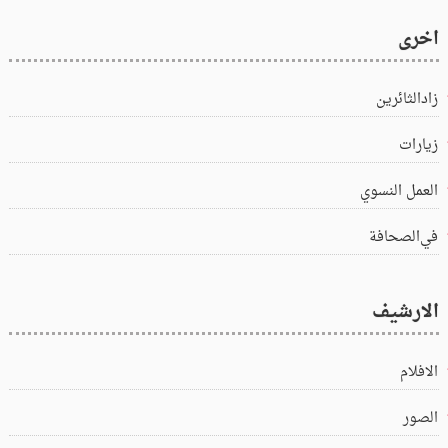
اخرى
زادالثائرين
زيارات
العمل النسوي
في‌الصحافة
الارشيف
الافلام
الصور