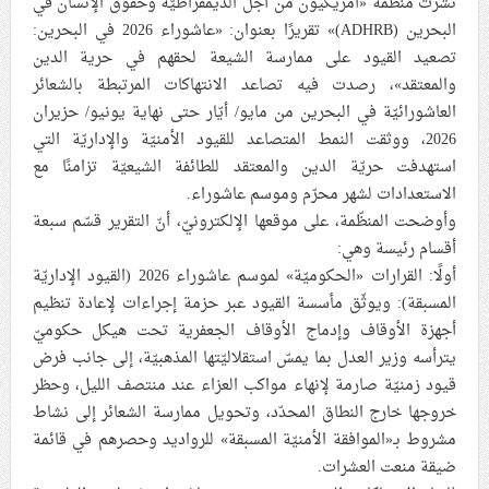
نشرت منظّمة «أمريكيون من أجل الديمقراطيّة وحقوق الإنسان في
البحرين (ADHRB)» تقريرًا بعنوان: «عاشوراء 2026 في البحرين:
بعد وداعه جثمان الشهيد الخامنئي.. ائتلاف 14 فبراير يؤكّد
تصعيد القيود على ممارسة الشيعة لحقهم في حرية الدين
مشاركة شعب البحرين في تشييعه
والمعتقد»، رصدت فيه تصاعد الانتهاكات المرتبطة بالشعائر
العاشورائيّة في البحرين من مايو/ أيّار حتى نهاية يونيو/ حزيران
منظّمة «أمريكيّون» تنشر تقريرًا عن تصعيد القيود على
2026، ووثقت النمط المتصاعد للقيود الأمنيّة والإداريّة التي
ممارسة شيعة البحرين شعائرهم العاشورائيّة
استهدفت حريّة الدين والمعتقد للطائفة الشيعيّة تزامنًا مع
الاستعدادات لشهر محرّم وموسم عاشوراء.
وأوضحت المنظّمة، على موقعها الإلكترونيّ، أنّ التقرير قسّم سبعة
أقسام رئيسة وهي:
أولًا: القرارات «الحكوميّة» لموسم عاشوراء 2026 (القيود الإداريّة
المسبقة): ويوثّق مأسسة القيود عبر حزمة إجراءات لإعادة تنظيم
أجهزة الأوقاف وإدماج الأوقاف الجعفرية تحت هيكل حكوميّ
يترأسه وزير العدل بما يمسّ استقلاليّتها المذهبيّة، إلى جانب فرض
قيود زمنيّة صارمة لإنهاء مواكب العزاء عند منتصف الليل، وحظر
خروجها خارج النطاق المحدّد، وتحويل ممارسة الشعائر إلى نشاط
مشروط بـ«الموافقة الأمنيّة المسبقة» للرواديد وحصرهم في قائمة
ضيقة منعت العشرات.