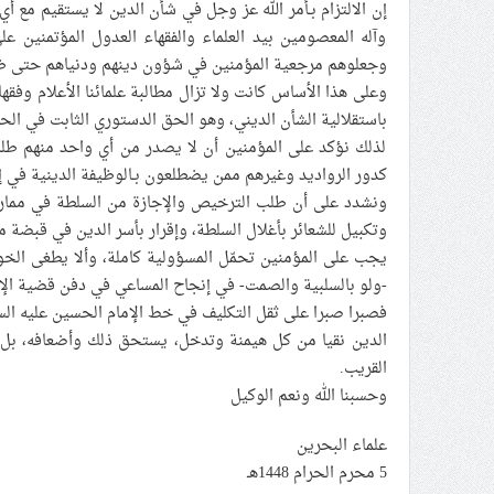
إن الالتزام بـأمر الله عز وجل في شأن الدين لا يستقيم مع أي 
وآله المعصومين بيد العلماء والفقهاء العدول المؤتمنين 
وجعلوهم مرجعية المؤمنين في شؤون دينهم ودنياهم حتى ظهور 
وعلى هذا الأساس كانت ولا تزال مطالبة علمائنا الأعلام وفقه
باستقلالية الشأن الديني، وهو الحق الدستوري الثابت في الحري
لذلك نؤكد على المؤمنين أن لا يصدر من أي واحد منهم طلب
كدور الرواديد وغيرهم ممن يضطلعون بـالوظيفة الدينية في إح
ونشدد على أن طلب الترخيص والإجازة من السلطة في ممارسة
وتكبيل للشعائر بأغلال السلطة، وإقرار بأسر الدين في قبضة م
يجب على المؤمنين تحمّل المسؤولية كاملة، وألا يطغى الخوف
-ولو بالسلبية والصمت- في إنجاح المساعي في دفن قضية الإ
فصبرا صبرا على ثقل التكليف في خط الإمام الحسين عليه ال
الدين نقيا من كل هيمنة وتدخل، يستحق ذلك وأضعافه، بل هو
القريب.
وحسبنا الله ونعم الوكيل
علماء البحرين
5 محرم الحرام 1448هـ