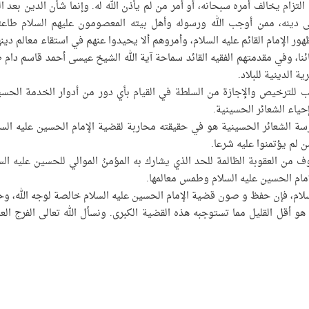
التزام يخالف أمره سبحانه، أو أمر من لم يأذن الله له. وإنما شأن الدين بعد ال
على دينه، ممن أوجب الله ورسوله وأهل بيته المعصومون عليهم السلام طاعت
الإمام القائم عليه السلام، وأمروهم ألا يحيدوا عنهم في استقاء معالم دينه
ائنا، وفي مقدمتهم الفقيه القائد سماحة آية الله الشيخ عيسى أحمد قاسم دام ظ
ة الدينية للبلاد.
 للترخيص والإجازة من السلطة في القيام بأي دور من أدوار الخدمة الحسي
ياء الشعائر الحسينية.
 الشعائر الحسينية هو في حقيقته محاربة لقضية الإمام الحسين عليه السل
ن لم يؤتمنوا عليه شرعا.
 من العقوبة الظالمة للحد الذي يشارك به المؤمنُ الموالي للحسين عليه الس
مام الحسين عليه السلام وطمس معالمها.
سلام، فإن حفظ و صون قضية الإمام الحسين عليه السلام خالصة لوجه الله، و
 أقل القليل مما تستوجبه هذه القضية الكبرى. ونسأل الله تعالى الفرج الع