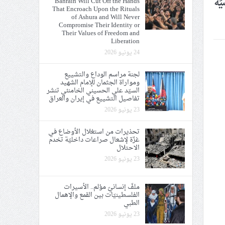
ّة
Bahrain Will Cut Off the Hands
That Encroach Upon the Rituals
ي الحريّة والتحرير
of Ashura and Will Never
Compromise Their Identity or
Their Values of Freedom and
Liberation
24 يونيو 2026
لجنة مراسم الوداع والتشييع
ومواراة الجثمان للإمام الشهيد
ة الإمام الحسين «ع»
السيّد علي الحسيني الخامنئي تنشر
تفاصيل التشييع في إيران والعراق
يع في إيران والعراق
23 يونيو 2026
تحذيرات من استغلال الأوضاع في
غزّة لإشعال صراعات داخليّة تخدم
الاحتلال
23 يونيو 2026
ملفّ إنسانيّ مؤلم.. الأسيرات
الفلسطينيّات بين القمع والإهمال
الطبي
23 يونيو 2026