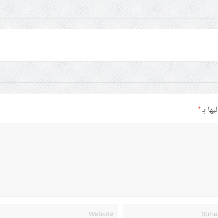
يها بـ
*