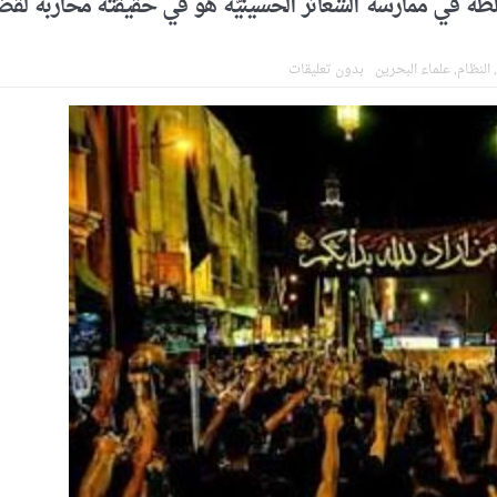
طة في ممارسة الشعائر الحسينيّة هو في حقيقته محاربة لقضي
 سيقطع الأيدي التي تنال من شعائر عاشوراء.. ولن يساوم على هويّته وقيمه ف
جهاد بالكلمة
,
النظام
,
علماء البحرين
بدون تعليقات
لحسين.. إنّ الحسين سيقتل طاغوتيّتكم
أمريكيّة في سويسرا
لإجازة من السلطة في ممارسة الشعائر الحسينيّة هو في حقيقته محاربة لقضيّ
اراة الجثمان للإمام الشهيد السيّد علي الحسيني الخامنئي تنشر تفاصيل التشي