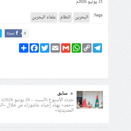
21 يونيو 2026م
Tags:
البحرين
النظام
علماء البحرين
Share
0
Share
Facebook
Twitter
Email
Gmail
WhatsApp
Copy
Telegram
Link
سابق
حدث الأسبوع (السبت – 20 يونيو 2026):
«حمد» يهدّد إحياء عاشوراء من خلال «ال
الحديديّة»