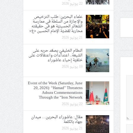
22 يونيو 2026
علماء البحرين: طلب الترخيص
والإجازة من السلطة في ممارسة
الشعائر الحسينيّة هو في حقيقته
محاربة لقضيّة الإمام الحسين «ع»
21 يونيو 2026
النظام الخليفيّ يصعّد حربه على
الشيعة.. اعتداءات واعتقالات على
خلفيّة إحياء عاشوراء
19 يونيو 2026
Event of the Week (Saturday, June
20, 2026): “Hamad” Threatens
Ashura Commemorations
Through the “Iron Network
22 يونيو 2026
مقال: عاشوراء البحرين… ميدان
جهاد بالكلمة
21 يونيو 2026