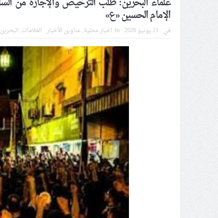
علماء البحرين: طلب الترخيص والإجازة من السل
الموقف الأسبوعيّ: شعب البحرين
الإمام الحسين «ع»
مقال: عاشوراء البحرين… ميدان 
في :
21 يونيو 2026
In:
اخبار محلية
,
عناوين الأخبار
العلامات:
البحرين
الفقيه القائد قاسم: لن تقتلوا ا
انطلاق المحادثات الإيرانيّة- ال
علماء البحرين: طلب الترخيص وا
لجنة مراسم الوداع والتشييع ومو