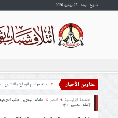
تاريخ اليوم : 25 يونيو 2026
عناوين الأخبار
تحذيرات من استغلال الأوضاع في
ملفّ إنسانيّ مؤلم.. الأسيرات ال
الصفحة الرئيسية
الخبر
علماء البحرين: طلب الترخيص
55 مأتمًا وحسينيّة يعترضون على الإجراءات القمعيّة للنظام في موسم عاشوراء
الإمام الحسين «ع»
النظام الخليفيّ يدسّ عيونه بين