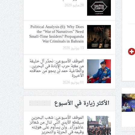
28 مايو 2026
Political Analysis (6): Why Does
the “War of Narratives” Need
Small-Time Insiders? Propaganda
War Criminals in Bahrain
15 يونيو 2026
الموقف الأسبوعيّ: نحذّر آل خليفة
من مغبّة حرب الإبادة في البحرين..
والطاغية حمد لن ينجو من حماقته
الأخيرة
01 يونيو 2026
الأكثر زيارة في الأسبوع
الموقف الأسبوعيّ: شعب البحرين
سيقطع الأيدي التي تنال من شعائر
عاشوراء.. ولن يساوم على هويّته
وقيمه في الحريّة والتحرير