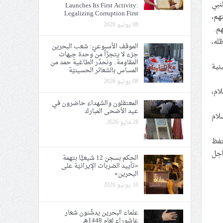
نبي
Launches Its First Activity:
Legalizing Corruption First
هم،
08 يونيو 2026
م.
له،
الموقف الأسبوعيّ: شعب البحرين
جزء لا يتجزّأ من وحدة جبهات
المقاومة.. ونحذّر الطاغية حمد من
نية
المساس بالشعائر الحسينيّة
08 يونيو 2026
ام،
المعتقلون والشهداء حاضرون في
عيد الأضحى المبارك
لام
28 مايو 2026
حفظ
اجل
الحكم بسجن 12 شيعيًّا بتهمة
«تأييد الضربات الإيرانيّة على
البحرين»
16 يونيو 2026
علماء البحرين يدشّنون شعار
عاشوراء لعام 1448هـ