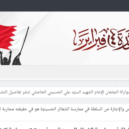
 غزّة لإشعال صراعات داخليّة تخدم الاحتلال
فلسطينيّات بين القمع والإهمال الطبي
 والإجازة من السلطة في ممارسة الشعائر الحسينيّة هو في حقيقته محاربة ل
 المشاركين في مواكب العزاء ويعتقل العشرات من الشبّان