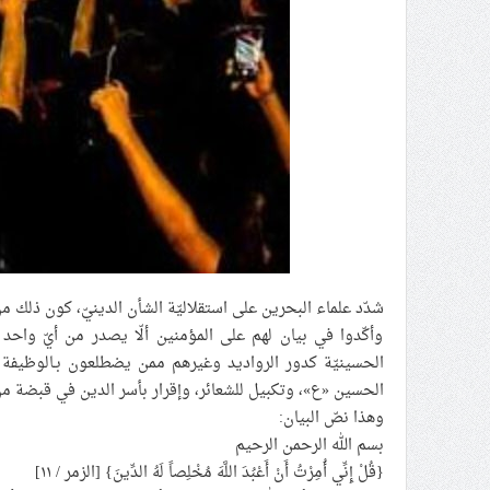
شدّد علماء البحرين على استقلاليّة الشأن الدينيّ، كون ذلك من ا
وأكّدوا في بيان لهم على المؤمنين ألّا يصدر من أيّ واحد
الحسينيّة كدور الرواديد وغيرهم ممن يضطلعون بـالوظيفة ال
الحسين «ع»، وتكبيل للشعائر، وإقرار بأسر الدين في قبضة من 
وهذا نصّ البيان:
بسم الله الرحمن الرحيم
{قُلْ إِنِّي أُمِرْتُ أَنْ أَعْبُدَ اللَّهَ مُخْلِصاً لَهُ الدِّينَ} [الزمر / ١١]