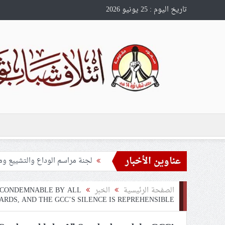
تاريخ اليوم : 25 يونيو 2026
عناوين الأخبار
تحذيرات من استغلال الأوضاع في
ملفّ إنسانيّ مؤلم.. الأسيرات ال
الصفحة الرئيسية
الخبر
S CONDEMNABLE BY ALL
55 مأتمًا وحسينيّة يعترضون على الإجراءات القمعيّة للنظام في موسم عاشوراء
RDS, AND THE GCC’S SILENCE IS REPREHENSIBLE
النظام الخليفيّ يدسّ عيونه بين