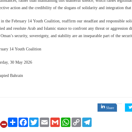
umstances, rather than maintaining this shameful silence, which raises legitimat
ective action and the credibility of the slogans of solidarity and integration that 
in the February 14 Youth Coalition, reaffirm our steadfast and responsible soli
ied and resolute Arab and Islamic stance to confront any threat or aggression 
 Oman’s security, sovereignty, and stability are an inseparable part of the secu
ruary 14 Youth Coalition
urday, 30 May 2026
upied Bahrain
Share
Share
Facebook
Twitter
Email
Gmail
WhatsApp
Copy
Telegram
Link