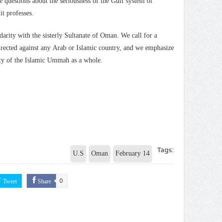
e questions about the seriousness of the Gulf system of
it professes.
darity with the sisterly Sultanate of Oman. We call for a
directed against any Arab or Islamic country, and we emphasize
rity of the Islamic Ummah as a whole.
Tags:
U.S
Oman
February 14
Tweet
Share
0