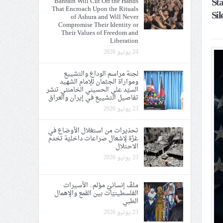
St
Bahrain Will Cut Off the Hands
That Encroach Upon the Rituals
ي الحريّة والتحرير
Sil
of Ashura and Will Never
Compromise Their Identity or
Their Values of Freedom and
Liberation
24 يونيو 2026
لجنة مراسم الوداع والتشييع
ومواراة الجثمان للإمام الشهيد
ة الإمام الحسين «ع»
السيّد علي الحسيني الخامنئي تنشر
تفاصيل التشييع في إيران والعراق
يع في إيران والعراق
23 يونيو 2026
تحذيرات من استغلال الأوضاع في
غزّة لإشعال صراعات داخليّة تخدم
الاحتلال
23 يونيو 2026
ملفّ إنسانيّ مؤلم.. الأسيرات
الفلسطينيّات بين القمع والإهمال
الطبي
23 يونيو 2026