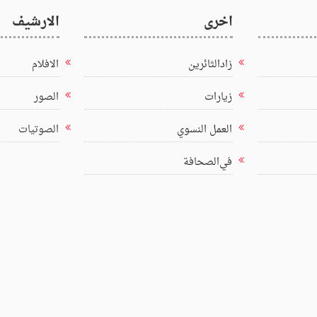
اخرى
الارشيف
زادالثائرين
الافلام
زيارات
الصور
العمل النسوي
الصوتيات
في‌الصحافة