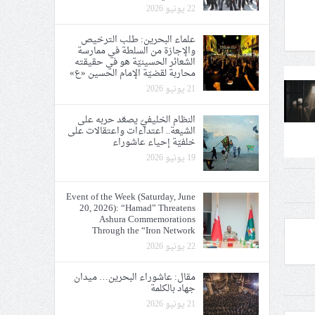
22 يونيو 2026
علماء البحرين: طلب الترخيص
والإجازة من السلطة في ممارسة
الشعائر الحسينيّة هو في حقيقته
محاربة لقضيّة الإمام الحسين «ع»
21 يونيو 2026
النظام الخليفيّ يصعّد حربه على
الشيعة.. اعتداءات واعتقالات على
خلفيّة إحياء عاشوراء
19 يونيو 2026
Event of the Week (Saturday, June
20, 2026): “Hamad” Threatens
Ashura Commemorations
Through the “Iron Network
22 يونيو 2026
مقال: عاشوراء البحرين… ميدان
جهاد بالكلمة
21 يونيو 2026