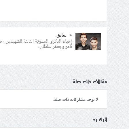
سابق
إحياء الذكرى السنويّة الثالثة للشهيدين «
ثامر وجعفر سلطان»
مقالات ذات صلة
لا توجد مشاركات ذات صلة.
اترك رد