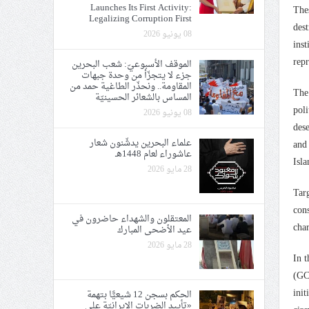
Launches Its First Activity:
Thes
Legalizing Corruption First
dest
08 يونيو 2026
inst
repr
الموقف الأسبوعيّ: شعب البحرين
جزء لا يتجزّأ من وحدة جبهات
المقاومة.. ونحذّر الطاغية حمد من
The 
المساس بالشعائر الحسينيّة
poli
08 يونيو 2026
dese
علماء البحرين يدشّنون شعار
and 
عاشوراء لعام 1448هـ
Isla
28 مايو 2026
Tar
cons
المعتقلون والشهداء حاضرون في
char
عيد الأضحى المبارك
28 مايو 2026
In t
(GCC
init
الحكم بسجن 12 شيعيًّا بتهمة
«تأييد الضربات الإيرانيّة على