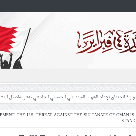
 غزّة لإشعال صراعات داخليّة تخدم الاحتلال
فلسطينيّات بين القمع والإهمال الطبي
EMENT: THE U.S. THREAT AGAINST THE SULTANATE OF OMAN I
STANDA
 المشاركين في مواكب العزاء ويعتقل العشرات من الشبّان