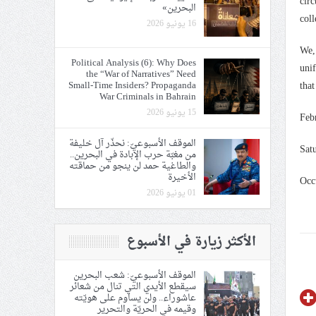
circ
البحرين»
coll
16 يونيو 2026
We, 
Political Analysis (6): Why Does
unif
the “War of Narratives” Need
that
Small-Time Insiders? Propaganda
War Criminals in Bahrain
15 يونيو 2026
Feb
الموقف الأسبوعيّ: نحذّر آل خليفة
Sat
من مغبّة حرب الإبادة في البحرين..
والطاغية حمد لن ينجو من حماقته
الأخيرة
Occ
01 يونيو 2026
الأكثر زيارة في الأسبوع
الموقف الأسبوعيّ: شعب البحرين
سيقطع الأيدي التي تنال من شعائر
عاشوراء.. ولن يساوم على هويّته
وقيمه في الحريّة والتحرير