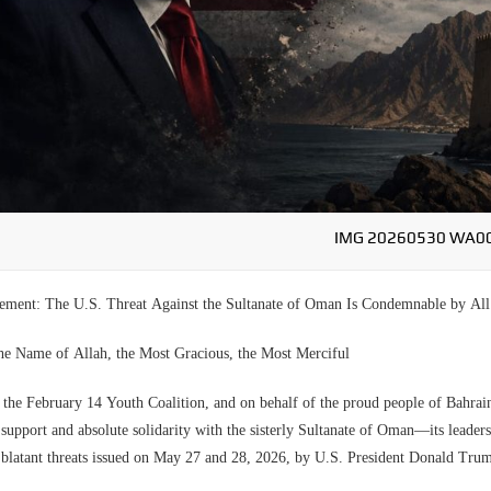
IMG 20260530 WA0
tement: The U.S. Threat Against the Sultanate of Oman Is Condemnable by All 
the Name of Allah, the Most Gracious, the Most Merciful
the February 14 Youth Coalition, and on behalf of the proud people of Bahrai
 support and absolute solidarity with the sisterly Sultanate of Oman—its leade
blatant threats issued on May 27 and 28, 2026, by U.S. President Donald Trump