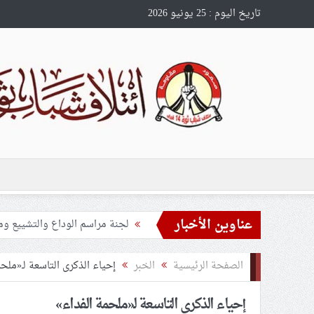
تاريخ اليوم : 25 يونيو 2026
عناوين الأخبار
تحذيرات من استغلال الأوضاع في
ملفّ إنسانيّ مؤلم.. الأسيرات ال
الصفحة الرئيسية
الخبر
إحياء الذكرى التاسعة لـ«ملح
55 مأتمًا وحسينيّة يعترضون على الإجراءات القمعيّة للنظام في موسم عاشوراء
إحياء الذكرى التاسعة لـ«ملحمة الفداء»
النظام الخليفيّ يدسّ عيونه بين