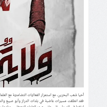
أحيا شعب البحرين، مع استمرار الفعاليّات التضامنيّة مع العلما
فقد انطلقت مسيرات غاضبة في بلدات الدراز وأبو صيبع والش