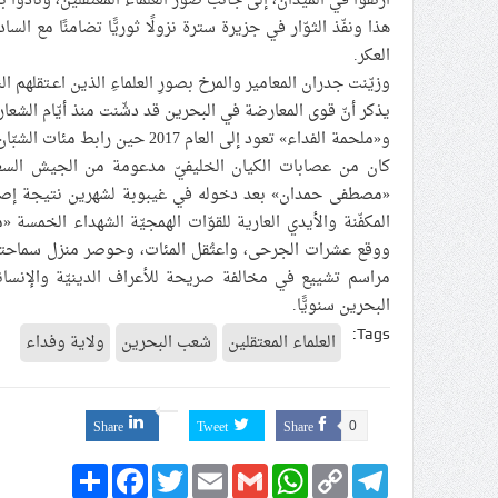
ارتقوا في الميدان، إلى جانب صور العلماء المعتقلين، ونادوا با
هذا ونفّذ الثوّار في جزيرة سترة نزولًا ثوريًّا تضامنًا مع الس
العكر.
وزيّنت جدران المعامير والمرخ بصورِ العلماءِ الذين اعـتقلهم الن
يذكر أنّ قوى المعارضة في البحرين قد دشّنت منذ أيّام الشعا
و«ملحمة الفداء» تعود إلى العام
كان من عصابات الكيان الخليفيّ مدعومة من الجيش السعودي
المكفّنة والأيدي العارية للقوّات الهمجيّة الشهداء الخمس
ووقع عشرات الجرحى، واعتُقل المئات، وحوصر منزل سماحته ب
البحرين سنويًّا.
Tags:
العلماء المعتقلين
شعب البحرين
ولاية وفداء
Share
Tweet
Share
0
Share
Facebook
Twitter
Email
Gmail
WhatsApp
Copy
Telegram
Link