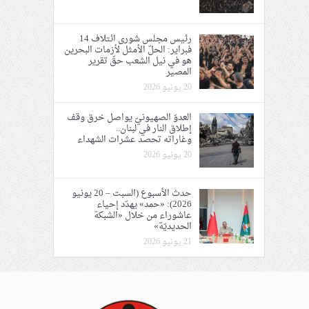
رئيس مجلس شورى ائتلاف 14
فبراير: الحلّ الأمثل لأزمات البحرين
هو في نيل الشعب حقّ تقرير
المصير
20 يونيو 2026
العدوّ الصهيونيّ يواصل خرق وقف
إطلاق النار في لبنان..
وغاراته تحصد عشرات الشهداء
20 يونيو 2026
حدث الأسبوع (السبت – 20 يونيو
2026): «حمد» يهدّد إحياء
عاشوراء من خلال «الشبكة
الحديديّة»
21 يونيو 2026