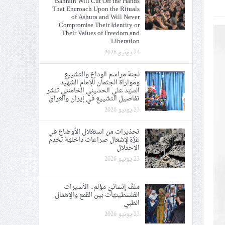
Bahrain Will Cut Off the Hands
That Encroach Upon the Rituals
ي الحريّة والتحرير
of Ashura and Will Never
Compromise Their Identity or
Their Values of Freedom and
Liberation
24 يونيو 2026
لجنة مراسم الوداع والتشييع
ومواراة الجثمان للإمام الشهيد
ة الإمام الحسين «ع»
السيّد علي الحسيني الخامنئي تنشر
تفاصيل التشييع في إيران والعراق
يع في إيران والعراق
23 يونيو 2026
تحذيرات من استغلال الأوضاع في
غزّة لإشعال صراعات داخليّة تخدم
الاحتلال
23 يونيو 2026
ملفّ إنسانيّ مؤلم.. الأسيرات
الفلسطينيّات بين القمع والإهمال
الطبي
23 يونيو 2026