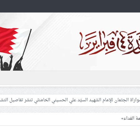
 غزّة لإشعال صراعات داخليّة تخدم الاحتلال
فلسطينيّات بين القمع والإهمال الطبي
مة الفداء»
 المشاركين في مواكب العزاء ويعتقل العشرات من الشبّان