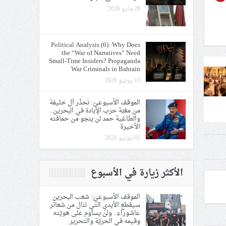
28 مايو 2026
Political Analysis (6): Why Does
the “War of Narratives” Need
Small-Time Insiders? Propaganda
War Criminals in Bahrain
15 يونيو 2026
الموقف الأسبوعيّ: نحذّر آل خليفة
من مغبّة حرب الإبادة في البحرين..
والطاغية حمد لن ينجو من حماقته
الأخيرة
01 يونيو 2026
الأكثر زيارة في الأسبوع
الموقف الأسبوعيّ: شعب البحرين
سيقطع الأيدي التي تنال من شعائر
عاشوراء.. ولن يساوم على هويّته
وقيمه في الحريّة والتحرير