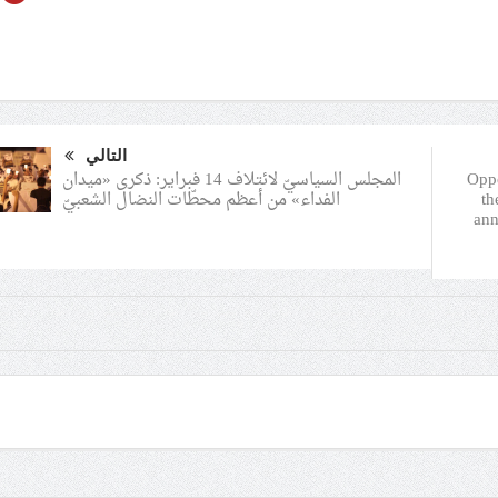
التالي
المجلس السياسيّ لائتلاف 14 فبراير: ذكرى «ميدان
Oppo
الفداء» من أعظم محطّات النضال الشعبيّ
th
ann