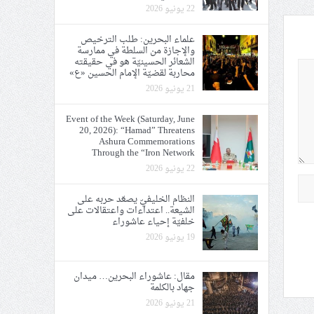
22 يونيو 2026
علماء البحرين: طلب الترخيص
والإجازة من السلطة في ممارسة
الشعائر الحسينيّة هو في حقيقته
محاربة لقضيّة الإمام الحسين «ع»
21 يونيو 2026
Event of the Week (Saturday, June
20, 2026): “Hamad” Threatens
Ashura Commemorations
Through the “Iron Network
22 يونيو 2026
النظام الخليفيّ يصعّد حربه على
الشيعة.. اعتداءات واعتقالات على
خلفيّة إحياء عاشوراء
19 يونيو 2026
مقال: عاشوراء البحرين… ميدان
جهاد بالكلمة
21 يونيو 2026