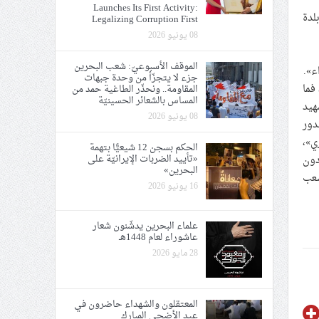
Launches Its First Activity:
بلدة
Legalizing Corruption First
08 يونيو 2026
الموقف الأسبوعيّ: شعب البحرين
ء».
جزء لا يتجزّأ من وحدة جبهات
، فما
المقاومة.. ونحذّر الطاغية حمد من
المساس بالشعائر الحسينيّة
هيد
08 يونيو 2026
ائيّون بالصدور
ي»،
الحكم بسجن 12 شيعيًّا بتهمة
«تأييد الضربات الإيرانيّة على
دون
البحرين»
ير يحيي ذكراها شعب
16 يونيو 2026
علماء البحرين يدشّنون شعار
عاشوراء لعام 1448هـ
28 مايو 2026
المعتقلون والشهداء حاضرون في
عيد الأضحى المبارك