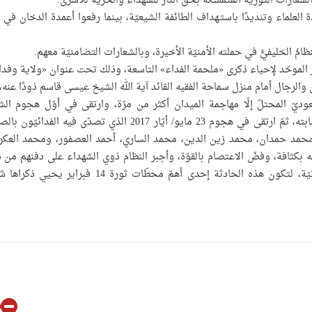
لشعارات الثوريّة المتمسّكة بحقّ الثأر للشهداء والحريّة للأسرى.
ادة العلماء وتنديدًا باستـهداف الطائفة الشيعيّة، بينما رفعوا أعمدة الدخان في 
ظامُ الخليفيُّ في حملته الأمنيّة الأخيرة، وبالشعارات التضامنيّة معهم.
ر الموحّد لإحياء ذكرى «ملحمة الفداء» التاسعة، وذلك تحت عنوان «ولاية وفدا
 2017 حين رابط مئات الشبّان والرجال أمام منزل سماحة الفقيه القائد آية الله الشيخ عيسى قاسم ذودًا عنه
ّ المحتلّ إلّا مهاجمة الميدان أكثر من مرّة، وارتقى في أوّل هجوم الش
«مصطفى حمدان» بعد دخوله في غيبوبة لشهرين نتيجة إصابته، ثمّ ارتقى في هجوم 23 مايو/ أيّار 2017 الذي تصدّى فيه الفد
ة «محمد حمدان، محمد زين الدين، محمد الساري، أحمد العصفور، ومحمد العكر
كثافة، وفضّ الاعتصام بالقوّة، وأجبر النظام ذوي الشهداء على دفنهم من 
مراسم تشييع في مخالفة صريحة للأعراف الدينيّة والإنسانيّة، لتكون هذه الحادثة إحدى أهمّ محطّات ثورة 14 فبرا