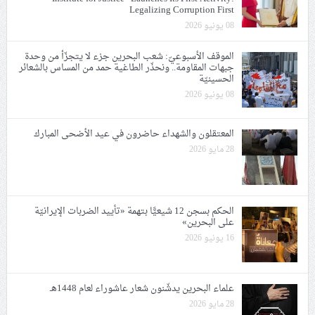
Legalizing Corruption First
08 يونيو 2026
الموقف الأسبوعيّ: شعب البحرين جزء لا يتجزّأ من وحدة
جبهات المقاومة.. ونحذّر الطاغية حمد من المساس بالشعائر
الحسينيّة
08 يونيو 2026
المعتقلون والشهداء حاضرون في عيد الأضحى المبارك
28 مايو 2026
الحكم بسجن 12 شيعيًّا بتهمة «تأييد الضربات الإيرانيّة
على البحرين»
16 يونيو 2026
علماء البحرين يدشّنون شعار عاشوراء لعام 1448هـ
28 مايو 2026