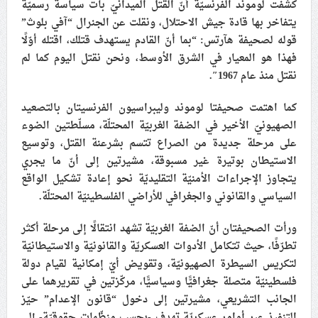
كشفت لوموند الفرنسيّة أنّ القتل الميدانيّ بات سياسة رسميّة
علماء البحرين: طلب الترخيص والإجازة من السلطة في
يتفاخر بها قادة جيش الاحتلال، ونقلت عن الجنرال “آفي بلوث”
ممارسة الشعائر الحسينيّة هو في حقيقته محاربة لقضيّة
قوله لصحيفة هآرتس: “بما أنّ القادم يستهدف قتلك، اقتله أوّلًا
الإمام الحسين «ع»
فهذا هو المعيار في الشرق الأوسط، ونحن نقتل اليوم كما لم
نقتل منذ عام 1967″.
لجنة مراسم الوداع والتشييع ومواراة الجثمان للإمام الشهيد
السيّد علي الحسيني الخامنئي تنشر تفاصيل التشييع في
كما اهتمت صحيفتا لوموند وليبراسيون الفرنسيتان بالتصعيد
إيران والعراق
الصهيونيّ الأخير في الضفة الغربيّة المحتلّة، مسلّطتين الضوء
على مرحلة جديدة من الصراع تتسم بشرعنة القتل، وتوسيع
الاستيطان بوتيرة غير مسبوقة، مشيرتين إلى أنّ ما يجري
يتجاوز الإجراءات الأمنيّة التقليديّة نحو إعادة تشكيل الواقع
السياسي والقانوني والجغرافي للأراضي الفلسطينيّة المحتلّة.
ورأت الصحيفتان أنّ الضفة الغربيّة تشهد انتقالًا إلى مرحلة أكثر
تطرّفًا، حيث تتكامل الأدوات العسكريّة والقانونيّة والاستيطانيّة
لتكريس السيطرة الصهيونيّة، وتقويض أيّ إمكانية لقيام دولة
فلسطينيّة متصلة جغرافيًّا وسياسيًّا، مركّزتين في تقريرهما على
الجانب التشريعي، مشيرتين إلى دخول “قانون الإعدام” حيّز
التنفيذ عبر أوامر عسكريّة تهدف -بحسب منظّمات حقوقيّة- إلى