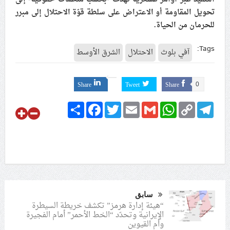
تحويل المقاومة أو الاعتراض على سلطة قوّة الاحتلال إلى مبرر
للحرمان من الحياة.
Tags:
آفي بلوث
الاحتلال
الشرق الأوسط
Share
Tweet
Share
0
Share
Facebook
Twitter
Email
Gmail
WhatsApp
Copy
Telegram
Link
سابق
“هيئة إدارة هرمز” تكشف خريطة السيطرة
الإيرانية وتحدّد “الخط الأحمر” أمام الفجيرة
وأم القيوين