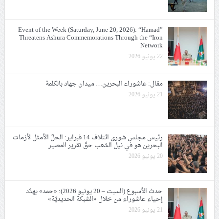
Event of the Week (Saturday, June 20, 2026): “Hamad”
Threatens Ashura Commemorations Through the “Iron
Network
22 يونيو 2026
مقال: عاشوراء البحرين… ميدان جهاد بالكلمة
21 يونيو 2026
رئيس مجلس شورى ائتلاف 14 فبراير: الحلّ الأمثل لأزمات
البحرين هو في نيل الشعب حقّ تقرير المصير
20 يونيو 2026
حدث الأسبوع (السبت – 20 يونيو 2026): «حمد» يهدّد
إحياء عاشوراء من خلال «الشبكة الحديديّة»
21 يونيو 2026