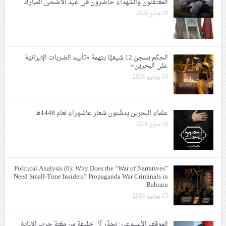
المعتقلون والشهداء حاضرون في عيد الأضحى المبارك
28 مايو 2026
الحكم بسجن 12 شيعيًّا بتهمة «تأييد الضربات الإيرانيّة
على البحرين»
16 يونيو 2026
علماء البحرين يدشّنون شعار عاشوراء لعام 1448هـ
28 مايو 2026
Political Analysis (6): Why Does the “War of Narratives”
Need Small-Time Insiders? Propaganda War Criminals in
Bahrain
15 يونيو 2026
الموقف الأسبوعيّ: نحذّر آل خليفة من مغبّة حرب الإبادة