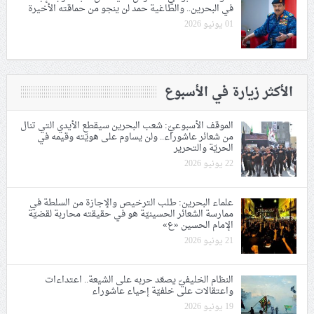
في البحرين.. والطاغية حمد لن ينجو من حماقته الأخيرة
01 يونيو 2026
الأكثر زيارة في الأسبوع
الموقف الأسبوعيّ: شعب البحرين سيقطع الأيدي التي تنال
من شعائر عاشوراء.. ولن يساوم على هويّته وقيمه في
الحريّة والتحرير
22 يونيو 2026
علماء البحرين: طلب الترخيص والإجازة من السلطة في
ممارسة الشعائر الحسينيّة هو في حقيقته محاربة لقضيّة
الإمام الحسين «ع»
21 يونيو 2026
النظام الخليفيّ يصعّد حربه على الشيعة.. اعتداءات
واعتقالات على خلفيّة إحياء عاشوراء
19 يونيو 2026