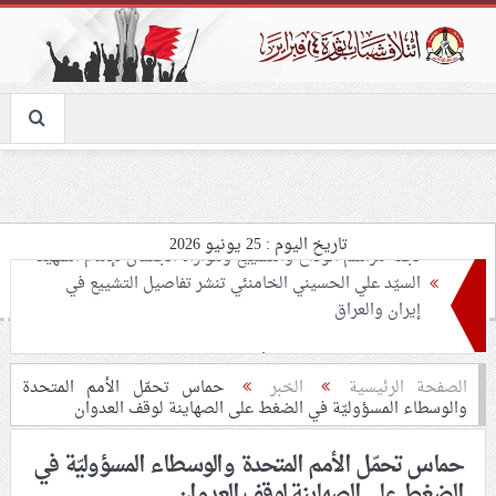
تاريخ اليوم : 25 يونيو 2026
تحذيرات من استغلال الأوضاع في غزّة لإشعال صراعات
داخليّة تخدم الاحتلال
ملفّ إنسانيّ مؤلم.. الأسيرات الفلسطينيّات بين القمع
الصفحة الرئيسية
الخبر
حماس تحمّل الأمم المتحدة
والوسطاء المسؤوليّة في الضغط على الصهاينة لوقف العدوان
والإهمال الطبي
حماس تحمّل الأمم المتحدة والوسطاء المسؤوليّة في
55 مأتمًا وحسينيّة يعترضون على الإجراءات القمعيّة للنظام
الضغط على الصهاينة لوقف العدوان