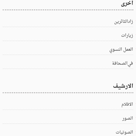
اخرى
زادالثائرين
زيارات
العمل النسوي
في‌الصحافة
الارشيف
الافلام
الصور
الصوتيات