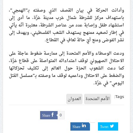
علماء البحرين: طلب الترخيص والإجازة من السلطة في
وأدانت الحركة في بيان القصف الذي وصفته بـ”الهمجي”،
ممارسة الشعائر الحسينيّة هو في حقيقته محاربة لقضيّة
باستهداف مركز للشرطة شمال غرب مدينة غزّة، ما أدى إلى
الإمام الحسين «ع»
استشهاد طفل وإصابة عدد من عناصر الشرطة، معتبرة أنّه يأتي
في إطار تصعيد ممنهج يستهدف الشعب الفلسطيني، ويهدف إلى
لجنة مراسم الوداع والتشييع ومواراة الجثمان للإمام الشهيد
نشر الفوضى ومنع أيّ حالة تعافٍ في القطاع.
السيّد علي الحسيني الخامنئي تنشر تفاصيل التشييع في
إيران والعراق
ودعت الوسطاء والأمم المتحدة إلى ممارسة ضغوط عاجلة على
الاحتلال الصهيونيّ لوقف اعتداءاته المتواصلة على قطاع غزّة،
كما دعت الشعوب الحرّة حول العالم إلى تكثيف تحرّكاتها
والضغط على الاحتلال وداعميه لوقف ما وصفته بـ”مسلسل القتل
اليومي” في غزّة.
Tags:
الأمم المتحدة
العدوان
Share
0
Share
Tweet