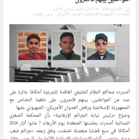
في موسم عاشوراء
في :
06 مايو 2026
In:
اخبار محلية
,
عناوين الأخبار
العلامات:
الجمهوريّة الإسلاميّة
,
العدوان الأمريكيّ
بدون تعليقات
النظام الخليفيّ يدسّ عيونه بين المشاركين في مواكب العزاء
ويعتقل العشرات من الشبّان
الموقف الأسبوعيّ: شعب البحرين سيقطع الأيدي التي تنال
من شعائر عاشوراء.. ولن يساوم على هويّته وقيمه في
الحريّة والتحرير
مقال: عاشوراء البحرين… ميدان جهاد بالكلمة
أصدرت محاكم النظام الخليفيّ الفاقدة للشرعيّة أحكامًا جائرة على
الفقيه القائد قاسم: لن تقتلوا الحسين.. إنّ الحسين سيقتل
عدد من المواطنين، بينهم قاصرون، على خلفيّة التضامن مع
طاغوتيّتكم
الجمهوريّة الإسلاميّة ورفض العدوان الأمريكيّ- الصهيونيّ عليها.
وصرّح «رئيس نيابة الجرائم الإرهابيّة» بأنّ المحكمة الصغرى
الجنائيّة أصدرت بجلستها المنعقدة يوم الأربعاء 7 مايو/ أيّار 2026
انطلاق المحادثات الإيرانيّة- الأمريكيّة في سويسرا
أحكامًا في سبع قضايا منفصلة تضمّنت، وفق زعمه، «جرائم شغب
وعنف وتخريب أثناء الاعتداءات الإيرانيّة الآثمة على البحرين خلال