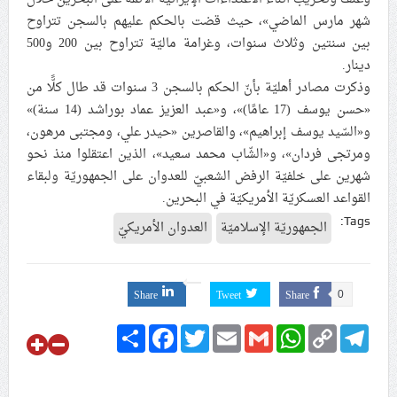
شهر مارس الماضي»، حيث قضت بالحكم عليهم بالسجن تتراوح
علماء البحرين: طلب الترخيص والإجازة من السلطة في
بين سنتين وثلاث سنوات، وغرامة ماليّة تتراوح بين 200 و500
ممارسة الشعائر الحسينيّة هو في حقيقته محاربة لقضيّة
دينار.
الإمام الحسين «ع»
وذكرت مصادر أهليّة بأنّ الحكم بالسجن 3 سنوات قد طال كلًّا من
لجنة مراسم الوداع والتشييع ومواراة الجثمان للإمام الشهيد
«حسن يوسف (17 عامًا)»، و«عبد العزيز عماد بوراشد (14 سنة)»
السيّد علي الحسيني الخامنئي تنشر تفاصيل التشييع في
و«السّيد يوسف إبراهيم»، والقاصرين «حيدر علي، ومجتبى مرهون،
إيران والعراق
ومرتجى فردان»، و«الشّاب محمد سعيد»، الذين اعتقلوا منذ نحو
شهرين على خلفيّة الرفض الشعبيّ للعدوان على الجمهوريّة ولبقاء
القواعد العسكريّة الأمريكيّة في البحرين.
Tags:
الجمهوريّة الإسلاميّة
العدوان الأمريكيّ
Share
Tweet
Share
0
Share
Facebook
Twitter
Email
Gmail
WhatsApp
Copy
Telegram
Link