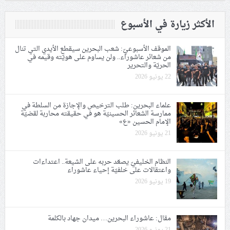
الأكثر زيارة في الأسبوع
الموقف الأسبوعيّ: شعب البحرين سيقطع الأيدي التي تنال
من شعائر عاشوراء.. ولن يساوم على هويّته وقيمه في
الحريّة والتحرير
22 يونيو 2026
علماء البحرين: طلب الترخيص والإجازة من السلطة في
ممارسة الشعائر الحسينيّة هو في حقيقته محاربة لقضيّة
الإمام الحسين «ع»
21 يونيو 2026
النظام الخليفيّ يصعّد حربه على الشيعة.. اعتداءات
واعتقالات على خلفيّة إحياء عاشوراء
19 يونيو 2026
مقال: عاشوراء البحرين… ميدان جهاد بالكلمة
21 يونيو 2026