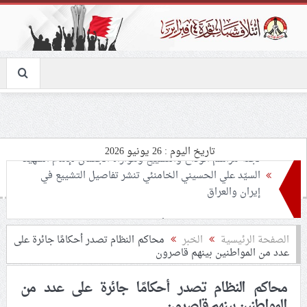
تاريخ اليوم : 26 يونيو 2026
تحذيرات من استغلال الأوضاع في غزّة لإشعال صراعات
داخليّة تخدم الاحتلال
ملفّ إنسانيّ مؤلم.. الأسيرات الفلسطينيّات بين القمع
الصفحة الرئيسية
الخبر
محاكم النظام تصدر أحكامًا جائرة على
عدد من المواطنين بينهم قاصرون
والإهمال الطبي
محاكم النظام تصدر أحكامًا جائرة على عدد من
55 مأتمًا وحسينيّة يعترضون على الإجراءات القمعيّة للنظام
المواطنين بينهم قاصرون