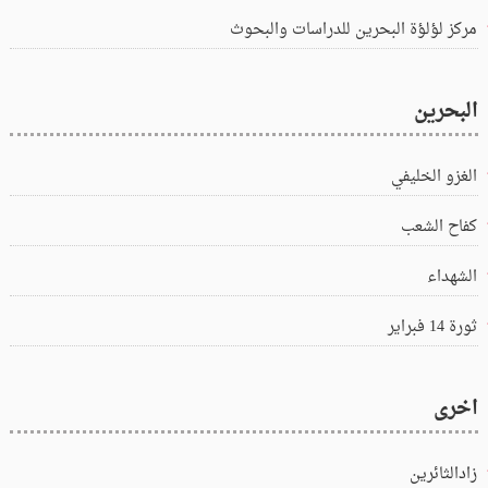
مركز لؤلؤة البحرين للدراسات والبحوث
البحرين
الغزو الخليفي
كفاح الشعب
الشهداء
ثورة 14 فبراير
اخرى
زادالثائرين