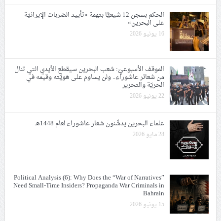
الحكم بسجن 12 شيعيًّا بتهمة «تأييد الضربات الإيرانيّة
على البحرين»
16 يونيو 2026
الموقف الأسبوعيّ: شعب البحرين سيقطع الأيدي التي تنال
من شعائر عاشوراء.. ولن يساوم على هويّته وقيمه في
الحريّة والتحرير
22 يونيو 2026
علماء البحرين يدشّنون شعار عاشوراء لعام 1448هـ
28 مايو 2026
Political Analysis (6): Why Does the “War of Narratives”
Need Small-Time Insiders? Propaganda War Criminals in
Bahrain
15 يونيو 2026