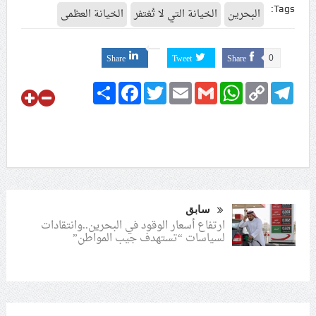
Tags:
البحرين
الخيانة التي لا تُغتفر
الخيانة العظمى
Share
Tweet
Share
0
Share
Facebook
Twitter
Email
Gmail
WhatsApp
Copy
Telegram
Link
سابق
ارتفاع أسعار الوقود في البحرين..وانتقادات
لسياسات “تستهدف جيب المواطن”