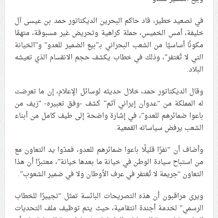
علماء البحرين: طلب الترخيص والإجازة من السلطة في
في تصعيد خطير، قاد حاكم البحرين الديكتاتور حمد بن عيسى آل
ممارسة الشعائر الحسينيّة هو في حقيقته محاربة لقضيّة
خليفة، أمس الخميس، حملة كراهية وتحريض غير مسبوقة، متهمًا
الإمام الحسين «ع»
مكونًا أساسيًا من الشعب البحراني بـ”بيع الضمير للعدو” و”الخيانة
لجنة مراسم الوداع والتشييع ومواراة الجثمان للإمام الشهيد
التي لا تُغتفر”، وذلك في خطاب يكشف حجم الانقسام الذي تعيشه
السيّد علي الحسيني الخامنئي تنشر تفاصيل التشييع في
البلاد.
إيران والعراق
وقال الديكتاتور حمد، خلال حديثه لوسائل الإعلام، إن ما تعرضت
له المملكة من “عدوان إيراني آثم” كشف -وفق تعبيره- “زيف من
باعوا ضمائرهم للعدو”، في إشارة واضحة إلى طيف كامل من أبناء
الشعب يرفض سياساته القمعية.
وأضاف أن “نفرًا قليلًا باعوا ضمائرهم للعدو، فمدّوا يد التعاون مع
من استباح سيادة الوطن في خيانة ما بعدها خيانة”، معتبرًا أن هذا
التعاون “جريمة لا تُغتفر في عرف الأوطان ولا في ضمير الشعوب”.
ويرى مراقبون أن هذه التصريحات البائسة تمثل “تجييرًا للخطاب
الرسمي” لخدمة أجندة انتقامية، حيث يتم توظيف ملف التحديات