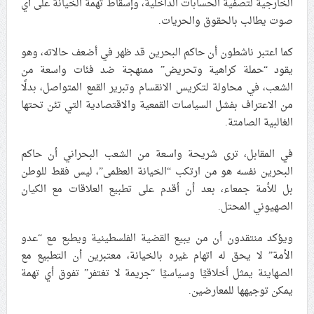
الخارجية لتصفية الحسابات الداخلية، وإسقاط تهمة الخيانة على أي
صوت يطالب بالحقوق والحريات.
كما اعتبر ناشطون أن حاكم البحرين قد ظهر في أضعف حالاته، وهو
يقود “حملة كراهية وتحريض” ممنهجة ضد فئات واسعة من
الشعب، في محاولة لتكريس الانقسام وتبرير القمع المتواصل، بدلًا
من الاعتراف بفشل السياسات القمعية والاقتصادية التي تئن تحتها
الغالبية الصامتة.
في المقابل، ترى شريحة واسعة من الشعب البحراني أن حاكم
البحرين نفسه هو من ارتكب “الخيانة العظمى”، ليس فقط للوطن
بل للأمة جمعاء، بعد أن أقدم على تطبيع العلاقات مع الكيان
الصهيوني المحتل.
ويؤكد منتقدون أن من يبيع القضية الفلسطينية ويطبع مع “عدو
الأمة” لا يحق له اتهام غيره بالخيانة، معتبرين أن التطبيع مع
الصهاينة يمثل أخلاقيًا وسياسيًا “جريمة لا تغتفر” تفوق أي تهمة
يمكن توجيهها للمعارضين.