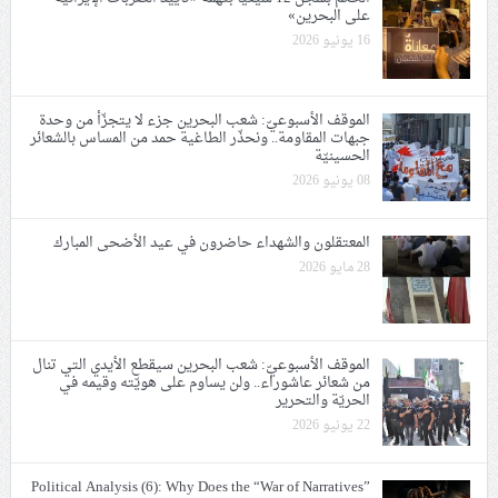
على البحرين»
16 يونيو 2026
الموقف الأسبوعيّ: شعب البحرين جزء لا يتجزّأ من وحدة
جبهات المقاومة.. ونحذّر الطاغية حمد من المساس بالشعائر
الحسينيّة
08 يونيو 2026
المعتقلون والشهداء حاضرون في عيد الأضحى المبارك
28 مايو 2026
الموقف الأسبوعيّ: شعب البحرين سيقطع الأيدي التي تنال
من شعائر عاشوراء.. ولن يساوم على هويّته وقيمه في
الحريّة والتحرير
22 يونيو 2026
Political Analysis (6): Why Does the “War of Narratives”