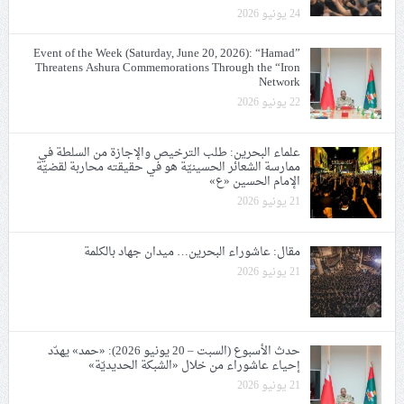
24 يونيو 2026
Event of the Week (Saturday, June 20, 2026): “Hamad”
Threatens Ashura Commemorations Through the “Iron
Network
22 يونيو 2026
علماء البحرين: طلب الترخيص والإجازة من السلطة في
ممارسة الشعائر الحسينيّة هو في حقيقته محاربة لقضيّة
الإمام الحسين «ع»
21 يونيو 2026
مقال: عاشوراء البحرين… ميدان جهاد بالكلمة
21 يونيو 2026
حدث الأسبوع (السبت – 20 يونيو 2026): «حمد» يهدّد
إحياء عاشوراء من خلال «الشبكة الحديديّة»
21 يونيو 2026