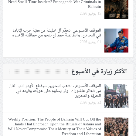
Need Small-Time Insiders? Propaganda War Criminals in
Bahrain
15 يونيو 2026
الموقف الأسبوعيّ: نحذّر آل خليفة من مغبّة حرب الإبادة
في البحرين.. والطاغية حمد لن ينجو من حماقته الأخيرة
01 يونيو 2026
الأكثر زيارة في الأسبوع
الموقف الأسبوعيّ: شعب البحرين سيقطع الأيدي التي تنال
من شعائر عاشوراء.. ولن يساوم على هويّته وقيمه في
الحريّة والتحرير
22 يونيو 2026
Weekly Position: The People of Bahrain Will Cut Off the
Hands That Encroach Upon the Rituals of Ashura and
Will Never Compromise Their Identity or Their Values of
Freedom and Liberation