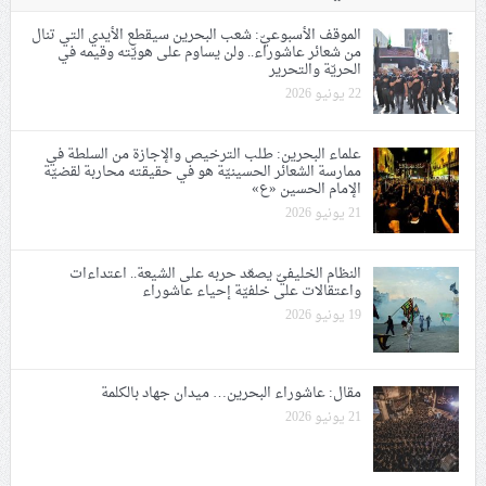
الموقف الأسبوعيّ: شعب البحرين سيقطع الأيدي التي تنال
من شعائر عاشوراء.. ولن يساوم على هويّته وقيمه في
الحريّة والتحرير
22 يونيو 2026
علماء البحرين: طلب الترخيص والإجازة من السلطة في
ممارسة الشعائر الحسينيّة هو في حقيقته محاربة لقضيّة
الإمام الحسين «ع»
21 يونيو 2026
النظام الخليفيّ يصعّد حربه على الشيعة.. اعتداءات
واعتقالات على خلفيّة إحياء عاشوراء
19 يونيو 2026
مقال: عاشوراء البحرين… ميدان جهاد بالكلمة
21 يونيو 2026