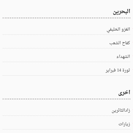
البحرين
الغزو الخليفي
كفاح الشعب
الشهداء
ثورة 14 فبراير
اخرى
زادالثائرين
زيارات