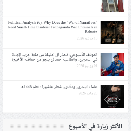
Political Analysis (6): Why Does the “War of Narratives”
Need Small-Time Insiders? Propaganda War Criminals in
Bahrain
15 يونيو 2026
الموقف الأسبوعيّ: نحذّر آل خليفة من مغبّة حرب الإبادة
في البحرين.. والطاغية حمد لن ينجو من حماقته الأخيرة
01 يونيو 2026
علماء البحرين يدشّنون شعار عاشوراء لعام 1448هـ
28 مايو 2026
الأكثر زيارة في الأسبوع