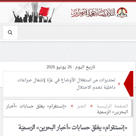
تاريخ اليوم : 26 يونيو 2026
تحذيرات من استغلال الأوضاع في غزّة لإشعال صراعات
داخليّة تخدم الاحتلال
ملفّ إنسانيّ مؤلم.. الأسيرات الفلسطينيّات بين القمع
الصفحة الرئيسية
الخبر
«إنستقرام» يغلق حسابات «أخبار
البحرين» الرسميّة
والإهمال الطبي
«إنستقرام» يغلق حسابات «أخبار البحرين» الرسميّة
55 مأتمًا وحسينيّة يعترضون على الإجراءات القمعيّة للنظام