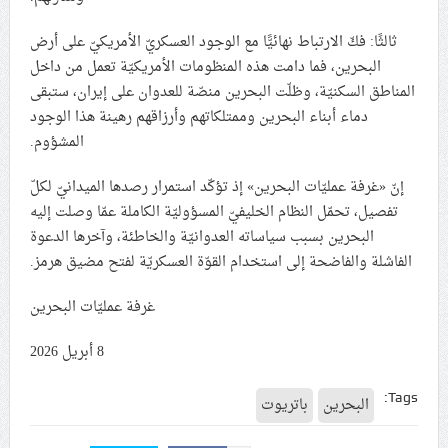
ثالثًا: فكّ الارتباط نهائيًّا مع الوجود العسكريّ الأمريكيّ على أرض
البحرين، فما دامت هذه المنظومات الأمريكيّة تعمل من داخل
المناطق السكنيّة، وظلّت البحرين منصّة للعدوان على إيران، ستبقى
دماء أبناء البحرين وممتلكاتهم وأرزاقهم رهينة هذا الوجود
المشؤوم.
إنّ «غرفة عمليّات البحرين» إذ تؤكّد استمرار رصدها الميدانيّ لكلّ
تفصيل، تحمّل النظام الخليفيّ المسؤوليّة الكاملة عمّا وصلت إليه
البحرين بسبب سياساته العدوانيّة والخاطئة، وآخرها الدعوة
الفاشلة والفاضحة إلى استخدام القوّة العسكريّة لفتح مضيق هرمز.
غرفة عمليّات البحرين
8 أبريل 2026
Tags:
البحرين
باتريوت