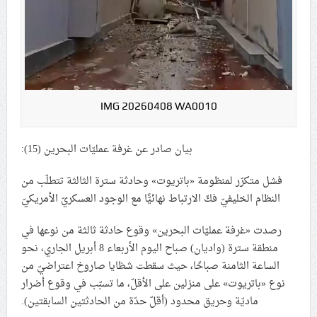
علماء البحرين: طلب الترخيص والإجازة من السلطة في
ممارسة الشعائر الحسينيّة هو في حقيقته محاربة لقضيّة
الإمام الحسين «ع»
لجنة مراسم الوداع والتشييع ومواراة الجثمان للإمام الشهيد
السيّد علي الحسيني الخامنئي تنشر تفاصيل التشييع في
IMG 20260408 WA0010
إيران والعراق
بيان صادر عن غرفة عمليّات البحرين (15):
فشل متكرّر لمنظومة «باتريوت» وحادثة سترة الثالثة تتطلّب من
النظام الخليفيّ فكّ الارتباط نهائيًّا مع الوجود العسكريّ الأمريكيّ
رصدت «غرفة عمليّات البحرين» وقوع حادثة ثالثة من نوعها في
منطقة سترة (واديان) صباح اليوم الأربعاء 8 أبريل الجاري، نحو
الساعة الثامنة صباحًا، حيث سقطت شظايا صاروخ اعتراضيّ من
نوع «باتريوت» على منزلين على الأقلّ، ما تسبّب في وقوع أضرار
ماديّة وحريق محدود (أقلّ حدّة من الحادثتين السابقتين).