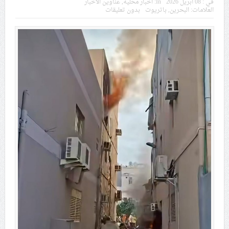
في :
08 أبريل 2026
In:
اخبار محلية
,
عناوين الأخبار
في موسم عاشوراء
العلامات:
البحرين
,
باتريوت
بدون تعليقات
النظام الخليفيّ يدسّ عيونه بين المشاركين في مواكب العزاء
ويعتقل العشرات من الشبّان
الموقف الأسبوعيّ: شعب البحرين سيقطع الأيدي التي تنال
من شعائر عاشوراء.. ولن يساوم على هويّته وقيمه في
الحريّة والتحرير
مقال: عاشوراء البحرين… ميدان جهاد بالكلمة
الفقيه القائد قاسم: لن تقتلوا الحسين.. إنّ الحسين سيقتل
طاغوتيّتكم
انطلاق المحادثات الإيرانيّة- الأمريكيّة في سويسرا