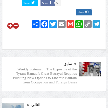
Tweet
Share
0
Share
Share
Facebook
Twitter
Email
Gmail
WhatsApp
Copy
Telegram
Link
سابق
Weekly Statement: The Exposure of the
Tyrant Hamad’s Great Betrayal Requires
Pursuing New Options to Liberate Bahrain
from Occupation and Foreign Bases
التالي