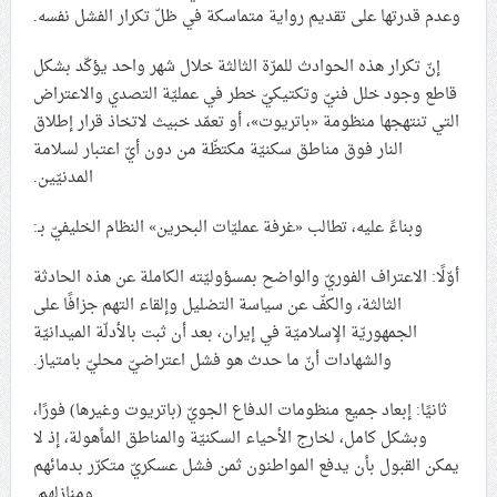
وعدم قدرتها على تقديم رواية متماسكة في ظلّ تكرار الفشل نفسه.
إنّ تكرار هذه الحوادث للمرّة الثالثة خلال شهر واحد يؤكّد بشكل
قاطع وجود خلل فنيّ وتكتيكيّ خطر في عمليّة التصدي والاعتراض
التي تنتهجها منظومة «باتريوت»، أو تعمّد خبيث لاتخاذ قرار إطلاق
النار فوق مناطق سكنيّة مكتظّة من دون أيّ اعتبار لسلامة
المدنيّين.
وبناءً عليه، تطالب «غرفة عمليّات البحرين» النظام الخليفيّ بـ:
أوّلًا: الاعتراف الفوريّ والواضح بمسؤوليّته الكاملة عن هذه الحادثة
الثالثة، والكفّ عن سياسة التضليل وإلقاء التهم جزافًا على
الجمهوريّة الإسلاميّة في إيران، بعد أن ثبت بالأدلّة الميدانيّة
والشهادات أنّ ما حدث هو فشل اعتراضيّ محليّ بامتياز.
ثانيًا: إبعاد جميع منظومات الدفاع الجويّ (باتريوت وغيرها) فورًا،
وبشكل كامل، لخارج الأحياء السكنيّة والمناطق المأهولة، إذ لا
يمكن القبول بأن يدفع المواطنون ثمن فشل عسكريّ متكرّر بدمائهم
ومنازلهم.