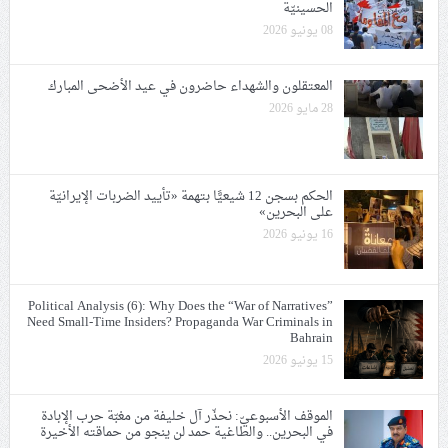
الحسينيّة
08 يونيو 2026
المعتقلون والشهداء حاضرون في عيد الأضحى المبارك
28 مايو 2026
الحكم بسجن 12 شيعيًّا بتهمة «تأييد الضربات الإيرانيّة
على البحرين»
16 يونيو 2026
Political Analysis (6): Why Does the “War of Narratives”
Need Small-Time Insiders? Propaganda War Criminals in
Bahrain
15 يونيو 2026
الموقف الأسبوعيّ: نحذّر آل خليفة من مغبّة حرب الإبادة
في البحرين.. والطاغية حمد لن ينجو من حماقته الأخيرة