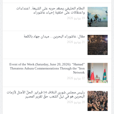
النظام الخليفيّ يصعّد حربه على الشيعة.. اعتداءات
واعتقالات على خلفيّة إحياء عاشوراء
19 يونيو 2026
مقال: عاشوراء البحرين… ميدان جهاد بالكلمة
21 يونيو 2026
Event of the Week (Saturday, June 20, 2026): “Hamad”
Threatens Ashura Commemorations Through the “Iron
Network
22 يونيو 2026
رئيس مجلس شورى ائتلاف 14 فبراير: الحلّ الأمثل لأزمات
البحرين هو في نيل الشعب حقّ تقرير المصير
20 يونيو 2026