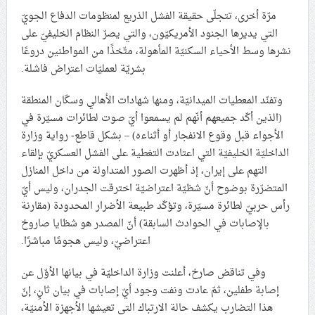
مرّة أخرى، تتجلّى حقيقة الفشل الذريع لمنظومات الدفاع الجويّ
التي يديرها الجنود الأمريكيّون، والتي يصرّ النظام الخليفيّ على
نشرها وسط الأحياء السكنيّة المأهولة، متّخذًا من المواطنين دروعًا
بشريّة لعمليّات اعتراض فاشلة.
وتفنّد المعطيات الميدانيّة، ومنها شهادات الأهالي وسكّان المنطقة
(الذين أكّد جميعهم أنّهم لم يسمعوا أيّ صوت لطائرات مسيّرة في
الأجواء قبل وقوع الانفجار أو أثناءه) – بشكل قاطع- رواية وزارة
الداخليّة الخليفيّة التي اعتادت التغطية على الفشل العسكريّ بإلقاء
التهم على إيران، إذ أظهرت الصور المتداولة من داخل المنازل
المتضرّرة بوضوح أنّ شظيّة اعتراضيّة اخترقت الجدران، وليس أيّ
رأس حربيّ لطائرة مسيّرة، وتؤكّد طبيعة الأضرار المحدودة (مقارنة
بالإصابات في الحوادث السابقة) أنّ المصدر هو شظايا صاروخ
اعتراضيّ، وليس هجومًا مباشرًا.
وفي تناقض صارخ، أعلنت وزارة الداخليّة في بيانها الأوّل عن
إصابة طفلين، ثمّ عادت ونفت وجود أيّ إصابات في بيان ثانٍ، إنّ
هذا التضارب يكشف حالة الارتباك التي تعيشها الأجهزة الأمنيّة،