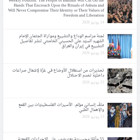
Weekly Position: The People of Bahrain Will Cut Off the
Hands That Encroach Upon the Rituals of Ashura and
Will Never Compromise Their Identity or Their Values of
Freedom and Liberation
24 يونيو 2026
لجنة مراسم الوداع والتشييع ومواراة الجثمان للإمام
الشهيد السيّد علي الحسيني الخامنئي تنشر تفاصيل
التشييع في إيران والعراق
23 يونيو 2026
تحذيرات من استغلال الأوضاع في غزّة لإشعال صراعات
داخليّة تخدم الاحتلال
23 يونيو 2026
ملفّ إنسانيّ مؤلم.. الأسيرات الفلسطينيّات بين القمع
والإهمال الطبي
23 يونيو 2026
55 مأتمًا وحسينيّة يعترضون على الإجراءات القمعيّة