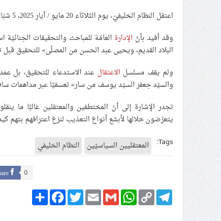
اعتقل النظام الخليفيّ، يوم الثلاثاء 20 مايو / أيار 2025، 5 شبّان من البلاد القديم والمصلّى.
وقد أفيد بأنّ
الإدارة
العامّة للمباحث والتحقيقات الجنائيّة
البلاد القديم، ويحيى عبد الحسن من المصلّى» للتحقيق قبل تو
ولم يقف مسلسل
الاعتقال
عند الاستدعاء للتحقيق، بل عمد
والسيّد جعفر السيّد يوسف من سار» تعسفيًا عبر مداهمات سافر
تجدر الإشارة إلى أنّ المختطفين والمعتقلين غالبًا ما ينقل
يتعرّضون خلالها لأبشع أنواع التعذيب لنزع اعترافهم بتهم كيدي
Tags:
المعتقليين السياسيّين
النظام الخليفي
hare
0
Share
Facebook
Twitter
Email
Gmail
WhatsApp
Copy
Telegram
Link