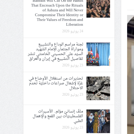
Bahrain Will Cut Off the Hands
That Encroach Upon the Rituals
ي الحريّة والتحرير
of Ashura and Will Never
Compromise Their Identity or
Their Values of Freedom and
Liberation
24 يونيو 2026
لجنة مراسم الوداع والتشييع
ومواراة الجثمان للإمام الشهيد
ة الإمام الحسين «ع»
السيّد علي الحسيني الخامنئي تنشر
تفاصيل التشييع في إيران والعراق
يع في إيران والعراق
23 يونيو 2026
تحذيرات من استغلال الأوضاع في
غزّة لإشعال صراعات داخليّة تخدم
الاحتلال
23 يونيو 2026
ملفّ إنسانيّ مؤلم.. الأسيرات
الفلسطينيّات بين القمع والإهمال
الطبي
23 يونيو 2026