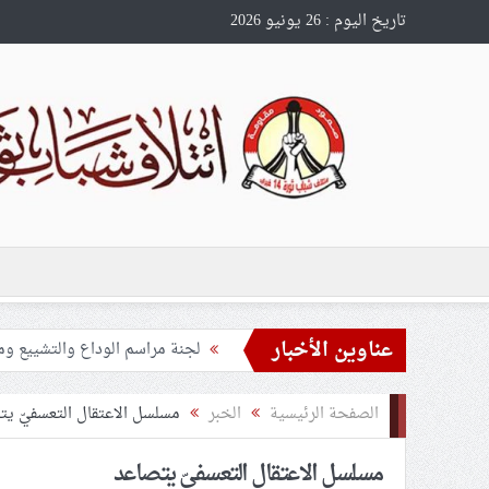
تاريخ اليوم : 26 يونيو 2026
عناوين الأخبار
تحذيرات من استغلال الأوضاع في
ملفّ إنسانيّ مؤلم.. الأسيرات ال
الصفحة الرئيسية
الخبر
مسلسل الاعتقال التعسفيّ يت
55 مأتمًا وحسينيّة يعترضون على الإجراءات القمعيّة للنظام في موسم عاشوراء
مسلسل الاعتقال التعسفيّ يتصاعد
النظام الخليفيّ يدسّ عيونه بين