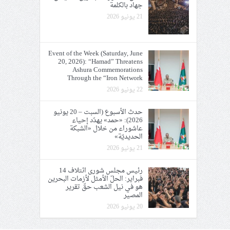
جهاد بالكلمة
21 يونيو 2026
Event of the Week (Saturday, June
20, 2026): “Hamad” Threatens
Ashura Commemorations
Through the “Iron Network
22 يونيو 2026
حدث الأسبوع (السبت – 20 يونيو
2026): «حمد» يهدّد إحياء
عاشوراء من خلال «الشبكة
الحديديّة»
21 يونيو 2026
رئيس مجلس شورى ائتلاف 14
فبراير: الحلّ الأمثل لأزمات البحرين
هو في نيل الشعب حقّ تقرير
المصير
20 يونيو 2026