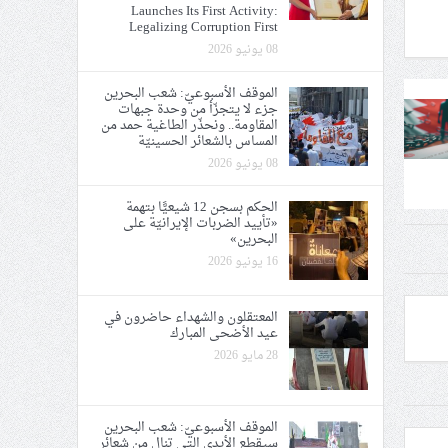
Launches Its First Activity:
Legalizing Corruption First
08 يونيو 2026
الموقف الأسبوعيّ: شعب البحرين
جزء لا يتجزّأ من وحدة جبهات
المقاومة.. ونحذّر الطاغية حمد من
المساس بالشعائر الحسينيّة
08 يونيو 2026
الحكم بسجن 12 شيعيًّا بتهمة
«تأييد الضربات الإيرانيّة على
البحرين»
16 يونيو 2026
المعتقلون والشهداء حاضرون في
عيد الأضحى المبارك
28 مايو 2026
الموقف الأسبوعيّ: شعب البحرين
سيقطع الأيدي التي تنال من شعائر