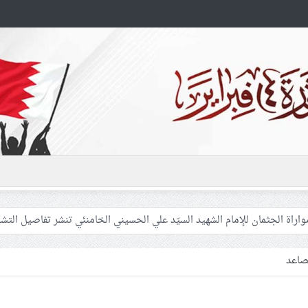
 غزّة لإشعال صراعات داخليّة تخدم الاحتلال
فلسطينيّات بين القمع والإهمال الطبي
صاعد
 المشاركين في مواكب العزاء ويعتقل العشرات من الشبّان