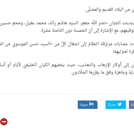
 استدعت الشبّان «نصر الله جعفر، السيّد هاشم رائد، محمد عقيل، ومحم حسين
قيفهم، مع الإشارة إلى أنّ الخمسة دون الثامنة عشرة.
ت عصابات مرتزقة النظام إلى اعتقال كلّ من «السيد حسن الموسوي من الم
ة لمنزليهما.
ون إلى أوكار الإرهاب والتعذيب، حيث يخفيهم الكيان الخليفيّ لأيّام أو أساب
ّة وجاهزة وفق ما يقرّرها الجلّادون.
Share
Tweet
S