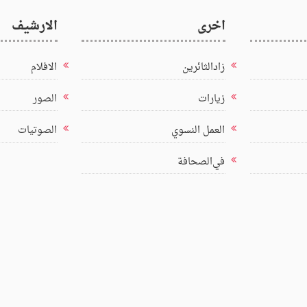
اخرى
الارشيف
زادالثائرين
الافلام
زيارات
الصور
العمل النسوي
الصوتيات
في‌الصحافة