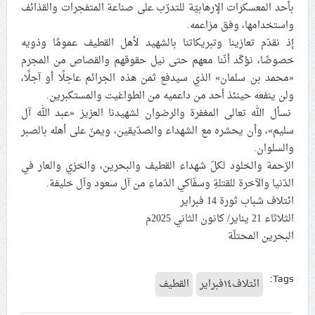
بأحد المعسكرات الإرهابيّة للتدرّب على صناعة المتفجرات والقذائف
واستخدامها، وفق مزاعمه.
إذ نقدّم تعازينا وتبريكاتنا بالشهيد لأهل القطيف عمومًا وذويه
خصوصًا، نؤكّد أنّنا معهم حتى نيل حقوقهم والقصاص من المجرم
«محمد بن سلمان» الذي سيدفع ثمن هذه الجرائم عاجلًا أو آجلًا،
ولن ينفعه حينئذ أحد من داعميه من الطواغيت والمستكبرين.
نسأل الله تعالى المغفرة والرضوان لشهيدنا العزيز «عبد الله آل
سليم»، وأن يحشره مع الشهداء والصدّيقين، ويمنّ على أهله بالصبر
والسلوان.
الرّحمة والخلود لكلّ شهداء القطيف والبحرين، والخزي والعار في
الدّنيا والآخرة للقتلةِ وسفّاكي الدّماءِ من آل سعود وآل خليفة.
ائتلاف شباب ثورة 14 فبراير
الثلاثاء 21 يناير/ كانون الثاني 2025م
البحرين المحتلّة
Tags:
ائتلاف١٤فبراير
القطيف