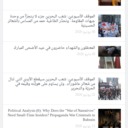
الموقف الأسبوعيّ: شعب البحرين جزء لا يتجزّأ من وحدة
جبهات المقاومة.. ونحذّر الطاغية حمد من المساس بالشعائر
الحسينيّة
08 يونيو 2026
المعتقلون والشهداء حاضرون في عيد الأضحى المبارك
28 مايو 2026
الموقف الأسبوعيّ: شعب البحرين سيقطع الأيدي التي تنال
من شعائر عاشوراء.. ولن يساوم على هويّته وقيمه في
الحريّة والتحرير
22 يونيو 2026
Political Analysis (6): Why Does the “War of Narratives”
Need Small-Time Insiders? Propaganda War Criminals in
Bahrain
15 يونيو 2026