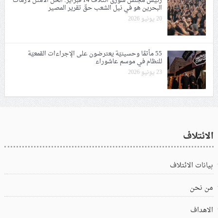
رئيس مجلس شورى ائتلاف 14 فبراير: الحلّ الأمثل لأزمات
البحرين هو في نيل الشعب حقّ تقرير المصير
20 يونيو 2026
55 مأتمًا وحسينيّة يعترضون على الإجراءات القمعيّة
للنظام في موسم عاشوراء
23 يونيو 2026
الائتلاف
بيانات الائتلاف
من نحن
الاهداف