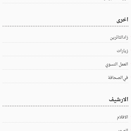
اخرى
زادالثائرين
زيارات
العمل النسوي
في‌الصحافة
الارشيف
الافلام
الصور