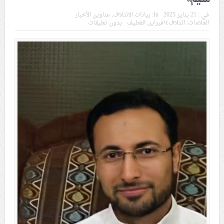
في موسم عاشوراء
في :
21 يناير 2025
In:
بيانات الائتلاف
,
عناوين الأخبار
العلامات:
ائتلاف١٤فبراير
,
القطيف
بدون تعليقات
النظام الخليفيّ يدسّ عيونه بين المشاركين في مواكب العزاء
ويعتقل العشرات من الشبّان
الموقف الأسبوعيّ: شعب البحرين سيقطع الأيدي التي تنال
من شعائر عاشوراء.. ولن يساوم على هويّته وقيمه في
الحريّة والتحرير
مقال: عاشوراء البحرين… ميدان جهاد بالكلمة
الفقيه القائد قاسم: لن تقتلوا الحسين.. إنّ الحسين سيقتل
طاغوتيّتكم
انطلاق المحادثات الإيرانيّة- الأمريكيّة في سويسرا