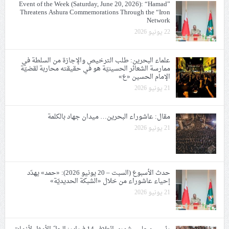
Event of the Week (Saturday, June 20, 2026): “Hamad”
Threatens Ashura Commemorations Through the “Iron
Network
22 يونيو 2026
علماء البحرين: طلب الترخيص والإجازة من السلطة في
ممارسة الشعائر الحسينيّة هو في حقيقته محاربة لقضيّة
الإمام الحسين «ع»
21 يونيو 2026
مقال: عاشوراء البحرين… ميدان جهاد بالكلمة
21 يونيو 2026
حدث الأسبوع (السبت – 20 يونيو 2026): «حمد» يهدّد
إحياء عاشوراء من خلال «الشبكة الحديديّة»
21 يونيو 2026