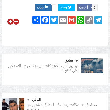
Share
Tweet
Share
0
Share
Facebook
Twitter
Email
Gmail
WhatsApp
Copy
Telegram
Link
سابق
توثيق أمميّ للانتهاكات اليوميّة لجيش الاحتلال
على لبنان
التالي
مسلسل الاعتقالات يتواصل.. اعتقال 3 شبّان من
سماهيج