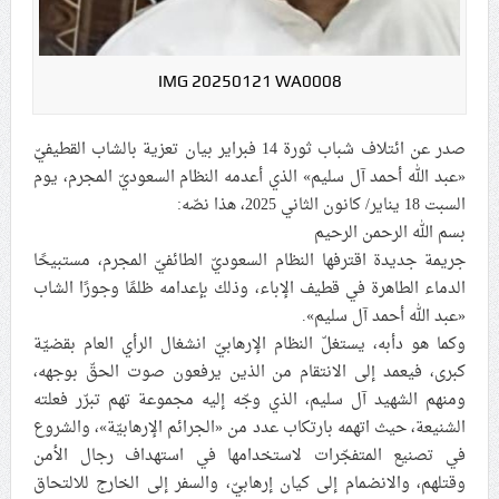
علماء البحرين: طلب الترخيص والإجازة من السلطة في
ممارسة الشعائر الحسينيّة هو في حقيقته محاربة لقضيّة
الإمام الحسين «ع»
IMG 20250121 WA0008
لجنة مراسم الوداع والتشييع ومواراة الجثمان للإمام الشهيد
صدر عن ائتلاف شباب ثورة 14 فبراير بيان تعزية بالشاب القطيفيّ
السيّد علي الحسيني الخامنئي تنشر تفاصيل التشييع في
«عبد الله أحمد آل سليم» الذي أعدمه النظام السعوديّ المجرم، يوم
إيران والعراق
السبت 18 يناير/ كانون الثاني 2025، هذا نصّه:
بسم الله الرحمن الرحيم
جريمة جديدة اقترفها النظام السعوديّ الطائفيّ المجرم، مستبيحًا
الدماء الطاهرة في قطيف الإباء، وذلك بإعدامه ظلمًا وجورًا الشاب
«عبد الله أحمد آل سليم».
وكما هو دأبه، يستغلّ النظام الإرهابيّ انشغال الرأي العام بقضيّة
كبرى، فيعمد إلى الانتقام من الذين يرفعون صوت الحقّ بوجهه،
ومنهم الشهيد آل سليم، الذي وجّه إليه مجموعة تهم تبرّر فعلته
الشنيعة، حيث اتهمه بارتكاب عدد من «الجرائم الإرهابيّة»، والشروع
في تصنيع المتفجّرات لاستخدامها في استهداف رجال الأمن
وقتلهم، والانضمام إلى كيان إرهابيّ، والسفر إلى الخارج للالتحاق