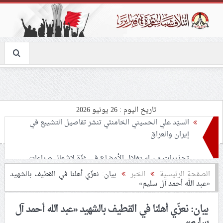
تاريخ اليوم : 26 يونيو 2026
تحذيرات من استغلال الأوضاع في غزّة لإشعال صراعات
داخليّة تخدم الاحتلال
ملفّ إنسانيّ مؤلم.. الأسيرات الفلسطينيّات بين القمع
الصفحة الرئيسية
الخبر
بيان: نعزّي أهلنا في القطيف بالشهيد
«عبد الله أحمد آل سليم»
والإهمال الطبي
بيان: نعزّي أهلنا في القطيف بالشهيد «عبد الله أحمد آل
55 مأتمًا وحسينيّة يعترضون على الإجراءات القمعيّة للنظام
سليم»