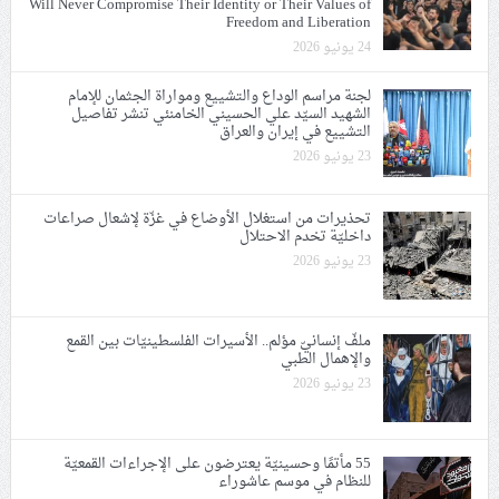
Will Never Compromise Their Identity or Their Values of
Freedom and Liberation
24 يونيو 2026
لجنة مراسم الوداع والتشييع ومواراة الجثمان للإمام
الشهيد السيّد علي الحسيني الخامنئي تنشر تفاصيل
التشييع في إيران والعراق
23 يونيو 2026
تحذيرات من استغلال الأوضاع في غزّة لإشعال صراعات
داخليّة تخدم الاحتلال
23 يونيو 2026
ملفّ إنسانيّ مؤلم.. الأسيرات الفلسطينيّات بين القمع
والإهمال الطبي
23 يونيو 2026
55 مأتمًا وحسينيّة يعترضون على الإجراءات القمعيّة
للنظام في موسم عاشوراء