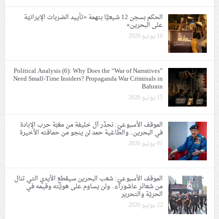
الحكم بسجن 12 شيعيًّا بتهمة «تأييد الضربات الإيرانيّة
على البحرين»
16 يونيو 2026
Political Analysis (6): Why Does the “War of Narratives”
Need Small-Time Insiders? Propaganda War Criminals in
Bahrain
15 يونيو 2026
الموقف الأسبوعيّ: نحذّر آل خليفة من مغبّة حرب الإبادة
في البحرين.. والطاغية حمد لن ينجو من حماقته الأخيرة
01 يونيو 2026
الموقف الأسبوعيّ: شعب البحرين سيقطع الأيدي التي تنال
من شعائر عاشوراء.. ولن يساوم على هويّته وقيمه في
الحريّة والتحرير
22 يونيو 2026