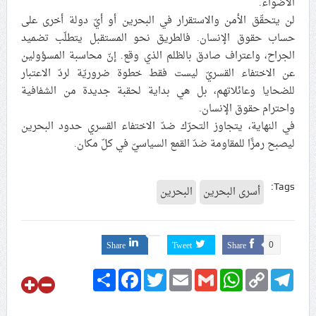
الأضواء.
لن يتحقّق الأمن والاستقرار في البحرين أو أيّ دولة أخرى على
حساب حقوق الإنسان. فالطريق نحو المستقبل يتطلّب تضميد
الجراح، واعتراف صادق بالظلم الذي وقع. إنّ محاسبة المسؤولين
عن الاختفاء القسريّ ليست فقط خطوة ضروريّة لردّ الاعتبار
للضحايا وعائلاتهم، بل هي بداية لحقبة جديدة من الشفافية
واحترام حقوق الإنسان.
في النهاية، يتجاوز التحرّك ضدّ الاختفاء القسري حدود البحرين
ليصبح رمزًا للمقاومة ضدّ القمع السياسيّ في كلّ مكان.
Tags:
أسرى البحرين
البحرين
Share
Tweet
Share
0
Share
Facebook
Twitter
Email
Gmail
WhatsApp
Copy
Telegram
Link