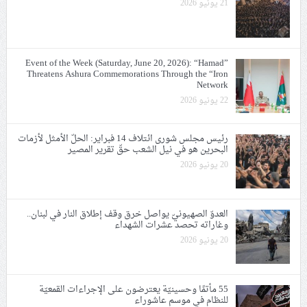
21 يونيو 2026
Event of the Week (Saturday, June 20, 2026): “Hamad”
Threatens Ashura Commemorations Through the “Iron
Network
22 يونيو 2026
رئيس مجلس شورى ائتلاف 14 فبراير: الحلّ الأمثل لأزمات
البحرين هو في نيل الشعب حقّ تقرير المصير
20 يونيو 2026
العدوّ الصهيونيّ يواصل خرق وقف إطلاق النار في لبنان..
وغاراته تحصد عشرات الشهداء
20 يونيو 2026
55 مأتمًا وحسينيّة يعترضون على الإجراءات القمعيّة
للنظام في موسم عاشوراء