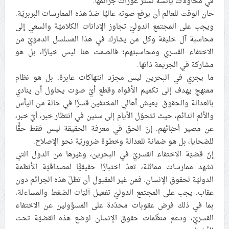
في محاولات يائسة لستر عورات جرائمها.
حان الوقت للعالم أن يرفع صوته عاليًا ضدّ هذه الممارسات البربريّة.
ويجب على المجتمع الدوليّ تجاوز الإدانات الكلاميّة والسعي إلى
محاسبة آل خليفة وكل من يشارك في هذا المسلسل الدمويّ من
الاختفاء القسري ومحاسبتهم؛ فالصمت هنا ليس خيارًا، بل هو
مشاركة في الجريمة ذاتها.
ما يجري في البحرين ليس مجرّد انتهاكات عابرة، بل هو نظام
ممنهج يهدف إلى تكميم الأفواه وقطع أيّ صوت يحاول أن ينادي
بالعدالة والحقوق. يعيش أهالي المختفين قسرًا في حالة من اليأس
والألم الدائم، حيث تتحوّل الأيام إلى سنين في انتظار خبر، أيّ خبر،
عن مصير أحبّائهم. إنّ الحق في معرفة الحقيقة ليس فقط حقًّا
للضحايا، بل هو ضمانة للعدالة وخطوة ضروريّة نحو الإصلاح.
إنّ قضيّة الاختفاء القسريّ في البحرين، وغيرها من الدول التي
تشهد ممارسات مماثلة، تعدّ اختبارًا حقيقيًّا لمصداقيّة الأنظمة
الدوليّة لحقوق الإنسان. فمن غير المقبول أن تظلّ هذه الجرائم دون
عقاب. يجب على المجتمع الدوليّ تفعيل آليّات الضغط والمساءلة،
بما في ذلك فرض عقوبات محدّدة على المسؤولين عن الاختفاء
القسريّ، ودعم منظّمات حقوق الإنسان لوضع هذه القضيّة تحت