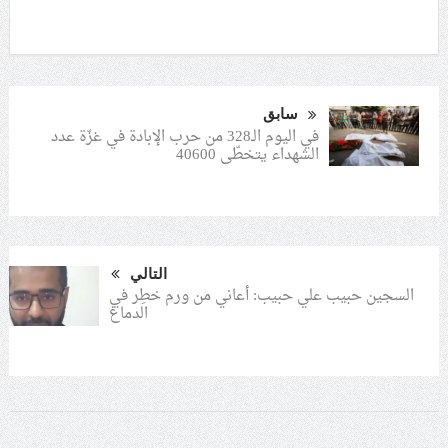
سابق
في اليوم الـ328 من حرب الإبادة في غزّة عدد
الشهداء يتخطّى 40600
التالي
السجين حبيب علي حبيب: أعاني من ورم خطِر في
الدماغ