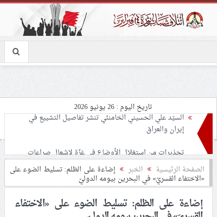
تاريخ اليوم : 26 يونيو 2026
تحذيرات من استغلال الأوضاع في غزّة لإشعال صراعات
داخليّة تخدم الاحتلال
ملفّ إنسانيّ مؤلم.. الأسيرات الفلسطينيّات بين القمع
الصفحة الرئيسية
الخبر
إضاءة على الظلم: تسليط الضوء على
«الاختفاء القسريّ» في البحرين بيومه الدوليّ
والإهمال الطبي
إضاءة على الظلم: تسليط الضوء على «الاختفاء
55 مأتمًا وحسينيّة يعترضون على الإجراءات القمعيّة للنظام
القسريّ» في البحرين بيومه الدوليّ