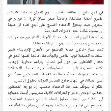
علماء البحرين: طلب الترخيص والإجازة من السلطة في
في زمن القمع والمعاناة، يكتسب اليوم الدوليّ لضحايا الاختفاء
ممارسة الشعائر الحسينيّة هو في حقيقته محاربة لقضيّة
القسريّ أهميّة مضاعفة، وخاصّةً ضمن سياق ثورة 14 فبراير في
الإمام الحسين «ع»
البحرين حيث يتحوّل الاختفاء القسريّ على أيدي نظام آل خليفة
لجنة مراسم الوداع والتشييع ومواراة الجثمان للإمام الشهيد
إلى وسيلة شائنة لقمع الأصوات المعارضة.
السيّد علي الحسيني الخامنئي تنشر تفاصيل التشييع في
يُسلّط هذا اليوم الضوء على معاناة الأبرياء المنتزعين من حياتهم،
إيران والعراق
المحرومين وجودهم أمام عيون عالم يقف متفرّجًا.
تحت ستار «قانون حماية المجتمع من الأعمال الإرهابيّة» تلبس
السلطات الخليفيّة ثوب القاضي والجلّاد معًا، مانحة نفسها الحقّ في
اعتقال الناشطين من دون أمر قضائيّ بمزاعم محاربة الإرهاب.
تكتنف الفجيعة في تلك الممارسات، حيث تحصل الاعتقالات
بواسطة مجموعات مسلّحة ملثّمة، تختطف المعارضين بعيدًا عن
أعين العدالة، في انتهاك صارخ للمعايير الدوليّة لحقوق الإنسان.
الظلم لا يتوقّف عند حدّ الاختفاء فحسب، إذ يواجه المعتقلون
التعذيب الوحشيّ لانتزاع اعترافات كاذبة، محرومين أبسط حقوقهم
في الدفاع عن أنفسهم. تحاول السلطات تلميع صورتها المتوحّشة
بإجبارهم على ترك رسائل صوتيّة لذويهم تحمل رسائل «الطمأنينة»،