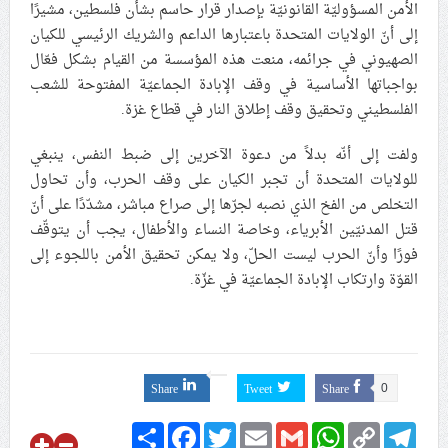
الأمن المسؤوليّة القانونيّة بإصدار قرار حاسم بشأن فلسطين، مشيرًا
علماء البحرين: طلب الترخيص والإجازة من السلطة في
إلى أنّ الولايات المتحدة باعتبارها الداعم والشريك الرئيسي للكيان
ممارسة الشعائر الحسينيّة هو في حقيقته محاربة لقضيّة
الصهيوني في جرائمه، منعت هذه المؤسسة من القيام بشكل فعّال
الإمام الحسين «ع»
بواجباتها الأساسية في وقف الإبادة الجماعيّة المفتوحة للشعب
الفلسطيني وتحقيق وقف إطلاق النار في قطاع غزة.
لجنة مراسم الوداع والتشييع ومواراة الجثمان للإمام الشهيد
السيّد علي الحسيني الخامنئي تنشر تفاصيل التشييع في
ولفت إلى أنّه بدلاً من دعوة الآخرين إلى ضبط النفس، ينبغي
إيران والعراق
للولايات المتحدة أن تجبر الكيان على وقف الحرب، وأن تحاول
التخلص من الفخ الذي نصبه لجرّها إلى صراع مباشر، مشدّدًا على أنّ
قتل المدنيّين الأبرياء، وخاصة النساء والأطفال، يجب أن يتوقّف
فورًا وأنّ الحرب ليست الحلّ، ولا يمكن تحقيق الأمن باللجوء إلى
القوّة وارتكاب الإبادة الجماعيّة في غزّة.
Share
Tweet
Share
0
Share
Facebook
Twitter
Email
Gmail
WhatsApp
Copy
Telegram
Link