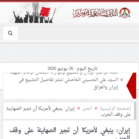
تاريخ اليوم : 26 يونيو 2026
تحذيرات من استغلال الأوضاع في غزّة لإشعال صراعات
داخليّة تخدم الاحتلال
ملفّ إنسانيّ مؤلم.. الأسيرات الفلسطينيّات بين القمع
الصفحة الرئيسية
الخبر
إيران: ينبغي لأمريكا أن تجبر الصهاينة
على وقف الحرب
والإهمال الطبي
إيران: ينبغي لأمريكا أن تجبر الصهاينة على وقف
55 مأتمًا وحسينيّة يعترضون على الإجراءات القمعيّة للنظام
الحرب