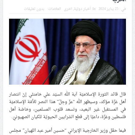
في موسم عاشوراء
في :
25 يناير 2024
In:
أخبار دوليّة
,
اخرى
العلامات:
بدون تعليقات
النظام الخليفيّ يدسّ عيونه بين المشاركين في مواكب العزاء
ويعتقل العشرات من الشبّان
الموقف الأسبوعيّ: شعب البحرين سيقطع الأيدي التي تنال
من شعائر عاشوراء.. ولن يساوم على هويّته وقيمه في
الحريّة والتحرير
مقال: عاشوراء البحرين… ميدان جهاد بالكلمة
قال قائد الثورة الإسلاميّة آية الله السيّد علي خامنئي إنّ انتصار
الفقيه القائد قاسم: لن تقتلوا الحسين.. إنّ الحسين سيقتل
أهل غزّة مؤكد، وسيظهر الله “عزّ وجلّ” هذا النصر للأمّة الإسلاميّة
طاغوتيّتكم
في المستقبل غير البعيد، وتسعد قلوب المسلمين، وخاصّة أهل
فلسطين وغزّة، داعيًا إلى قطع الشرايين الحيويّة للكيان الصهيونيّ.
انطلاق المحادثات الإيرانيّة- الأمريكيّة في سويسرا
فيما حمَّل وزير الخارجية الإيراني “حسين أمير عبد اللهيان” مجلس