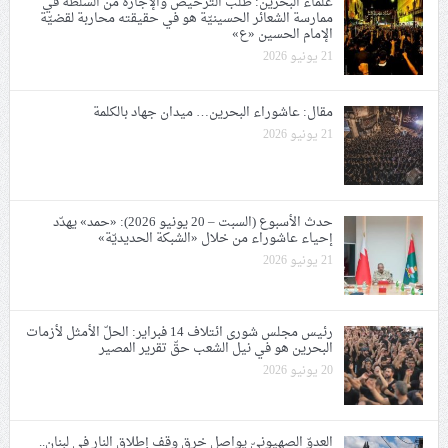
علماء البحرين: طلب الترخيص والإجازة من السلطة في
ممارسة الشعائر الحسينيّة هو في حقيقته محاربة لقضيّة
الإمام الحسين «ع»
21 يونيو 2026
مقال: عاشوراء البحرين… ميدان جهاد بالكلمة
21 يونيو 2026
حدث الأسبوع (السبت – 20 يونيو 2026): «حمد» يهدّد
إحياء عاشوراء من خلال «الشبكة الحديديّة»
21 يونيو 2026
رئيس مجلس شورى ائتلاف 14 فبراير: الحلّ الأمثل لأزمات
البحرين هو في نيل الشعب حقّ تقرير المصير
20 يونيو 2026
العدوّ الصهيونيّ يواصل خرق وقف إطلاق النار في لبنان..