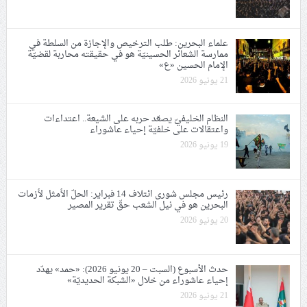
علماء البحرين: طلب الترخيص والإجازة من السلطة في
ممارسة الشعائر الحسينيّة هو في حقيقته محاربة لقضيّة
الإمام الحسين «ع»
21 يونيو 2026
النظام الخليفيّ يصعّد حربه على الشيعة.. اعتداءات
واعتقالات على خلفيّة إحياء عاشوراء
19 يونيو 2026
رئيس مجلس شورى ائتلاف 14 فبراير: الحلّ الأمثل لأزمات
البحرين هو في نيل الشعب حقّ تقرير المصير
20 يونيو 2026
حدث الأسبوع (السبت – 20 يونيو 2026): «حمد» يهدّد
إحياء عاشوراء من خلال «الشبكة الحديديّة»
21 يونيو 2026