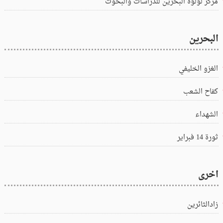
مركز لؤلؤة البحرين للدراسات والبحوث
البحرين
الغزو الخليفي
كفاح الشعب
الشهداء
ثورة 14 فبراير
اخرى
زادالثائرين