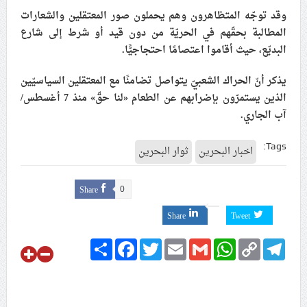
وقد توجّه المتظاهرون وهم يحملون صور المعتقلين والشعارات
علماء البحرين: طلب الترخيص والإجازة من السلطة في
المطالبة بحقّهم في الحريّة من دون قيد أو شرط إلى شارع
ممارسة الشعائر الحسينيّة هو في حقيقته محاربة لقضيّة
البديّع، حيث أقاموا اعتصامًا احتجاجيًّا.
الإمام الحسين «ع»
لجنة مراسم الوداع والتشييع ومواراة الجثمان للإمام الشهيد
يذكر أنّ الحراك الشعبيّ يتواصل تضامنًا مع المعتقلين السياسيّين
السيّد علي الحسيني الخامنئي تنشر تفاصيل التشييع في
الذين يستمرّون بإضرابهم عن الطعام «لنا حقّ» منذ 7 أغسطس/
إيران والعراق
آب الجاري.
Tags:
اخبار البحرين
ثوار البحرين
Share
0
Share
Tweet
Share
Facebook
Twitter
Email
Gmail
WhatsApp
Copy
Telegram
Link