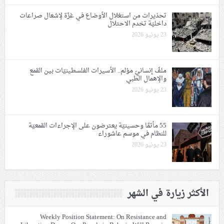
تحذيرات من استغلال الأوضاع في غزّة لإشعال صراعات
داخليّة تخدم الاحتلال
23 يونيو 2026
ملفّ إنسانيّ مؤلم.. الأسيرات الفلسطينيّات بين القمع
والإهمال الطبي
23 يونيو 2026
55 مأتمًا وحسينيّة يعترضون على الإجراءات القمعيّة
للنظام في موسم عاشوراء
23 يونيو 2026
الأكثر زيارة في الشهر
Weekly Position Statement: On Resistance and