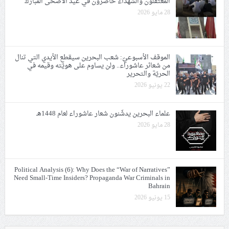
المعتقلون والشهداء حاضرون في عيد الأضحى المبارك
28 مايو 2026
الموقف الأسبوعيّ: شعب البحرين سيقطع الأيدي التي تنال
من شعائر عاشوراء.. ولن يساوم على هويّته وقيمه في
الحريّة والتحرير
22 يونيو 2026
علماء البحرين يدشّنون شعار عاشوراء لعام 1448هـ
28 مايو 2026
Political Analysis (6): Why Does the “War of Narratives”
Need Small-Time Insiders? Propaganda War Criminals in
Bahrain
15 يونيو 2026