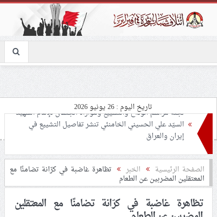
تاريخ اليوم : 26 يونيو 2026
تحذيرات من استغلال الأوضاع في غزّة لإشعال صراعات
داخليّة تخدم الاحتلال
ملفّ إنسانيّ مؤلم.. الأسيرات الفلسطينيّات بين القمع
الصفحة الرئيسية
الخبر
تظاهرة غاضبة في كرّانة تضامنًا مع
المعتقلين المضربين عن الطعام
والإهمال الطبي
تظاهرة غاضبة في كرّانة تضامنًا مع المعتقلين
55 مأتمًا وحسينيّة يعترضون على الإجراءات القمعيّة للنظام
المضربين عن الطعام