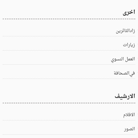
اخرى
زادالثائرين
زيارات
العمل النسوي
في‌الصحافة
الارشيف
الافلام
الصور