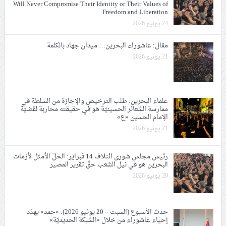
Will Never Compromise Their Identity or Their Values of
Freedom and Liberation
24 يونيو 2026
مقال: عاشوراء البحرين… ميدان جهاد بالكلمة
21 يونيو 2026
علماء البحرين: طلب الترخيص والإجازة من السلطة في
ممارسة الشعائر الحسينيّة هو في حقيقته محاربة لقضيّة
الإمام الحسين «ع»
21 يونيو 2026
رئيس مجلس شورى ائتلاف 14 فبراير: الحلّ الأمثل لأزمات
البحرين هو في نيل الشعب حقّ تقرير المصير
20 يونيو 2026
حدث الأسبوع (السبت – 20 يونيو 2026): «حمد» يهدّد
إحياء عاشوراء من خلال «الشبكة الحديديّة»