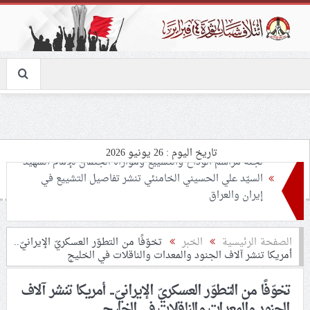
تاريخ اليوم : 26 يونيو 2026
تحذيرات من استغلال الأوضاع في غزّة لإشعال صراعات
داخليّة تخدم الاحتلال
ملفّ إنسانيّ مؤلم.. الأسيرات الفلسطينيّات بين القمع
الصفحة الرئيسية
الخبر
تخوّفًا من التطوّر العسكريّ الإيرانيّ..
أمريكا تنشر آلاف الجنود والمعدات والناقلات في الخليج
والإهمال الطبي
تخوّفًا من التطوّر العسكريّ الإيرانيّ.. أمريكا تنشر آلاف
55 مأتمًا وحسينيّة يعترضون على الإجراءات القمعيّة للنظام
الجنود والمعدات والناقلات في الخليج