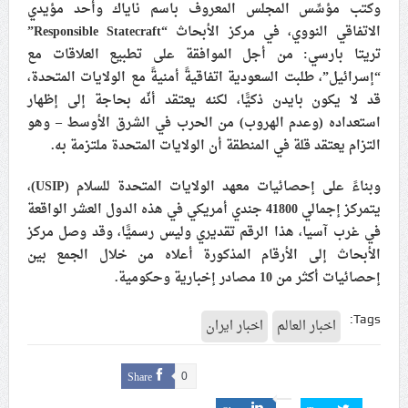
وكتب مؤسِّس المجلس المعروف باسم ناياك وأحد مؤيدي
علماء البحرين: طلب الترخيص والإجازة من السلطة في
الاتفاقي النووي، في مركز الأبحاث “
Responsible Statecraft
”
ممارسة الشعائر الحسينيّة هو في حقيقته محاربة لقضيّة
تريتا بارسي: من أجل الموافقة على تطبيع العلاقات مع
الإمام الحسين «ع»
“إسرائيل”، طلبت السعودية اتفاقيةً أمنيةً مع الولايات المتحدة،
قد لا يكون بايدن ذكيًّا، لكنه يعتقد أنّه بحاجة إلى إظهار
لجنة مراسم الوداع والتشييع ومواراة الجثمان للإمام الشهيد
استعداده (وعدم الهروب) من الحرب في الشرق الأوسط – وهو
السيّد علي الحسيني الخامنئي تنشر تفاصيل التشييع في
التزام يعتقد قلة في المنطقة أن الولايات المتحدة ملتزمة به.
إيران والعراق
وبناءً على إحصائيات معهد الولايات المتحدة للسلام (
USIP
)،
يتمركز إجمالي 41800 جندي أمريكي في هذه الدول العشر الواقعة
في غرب آسيا، هذا الرقم تقديري وليس رسميًّا، وقد وصل مركز
الأبحاث إلى الأرقام المذكورة أعلاه من خلال الجمع بين
إحصائيات أكثر من 10 مصادر إخبارية وحكومية.
Tags:
اخبار العالم
اخبار ايران
Share
0