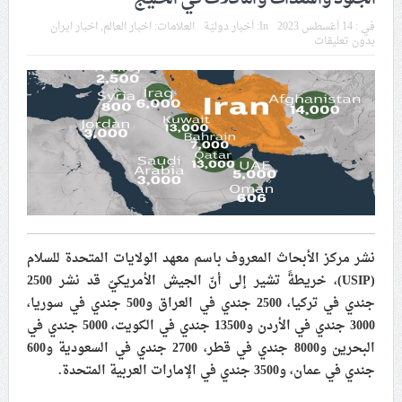
في موسم عاشوراء
في :
14 أغسطس 2023
In:
أخبار دوليّة
العلامات:
اخبار العالم
,
اخبار ايران
بدون تعليقات
النظام الخليفيّ يدسّ عيونه بين المشاركين في مواكب العزاء
ويعتقل العشرات من الشبّان
الموقف الأسبوعيّ: شعب البحرين سيقطع الأيدي التي تنال
من شعائر عاشوراء.. ولن يساوم على هويّته وقيمه في
الحريّة والتحرير
مقال: عاشوراء البحرين… ميدان جهاد بالكلمة
نشر مركز الأبحاث المعروف باسم معهد الولايات المتحدة للسلام
(
USIP
)، خريطةً تشير إلى أنّ الجيش الأمريكيّ قد نشر 2500
الفقيه القائد قاسم: لن تقتلوا الحسين.. إنّ الحسين سيقتل
جندي في تركيا، 2500 جندي في العراق و500 جندي في سوريا،
طاغوتيّتكم
3000 جندي في الأردن و13500 جندي في الكويت، 5000 جندي في
البحرين و8000 جندي في قطر، 2700 جندي في السعودية و600
جندي في عمان، و3500 جندي في الإمارات العربية المتحدة.
انطلاق المحادثات الإيرانيّة- الأمريكيّة في سويسرا