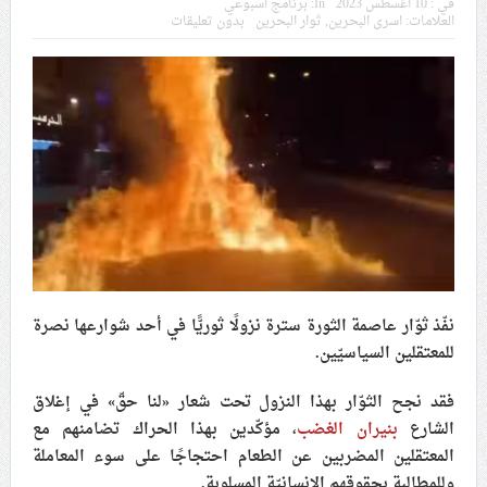
في :
10 أغسطس 2023
In:
برنامج اسبوعي
في موسم عاشوراء
العلامات:
اسرى البحرين
,
ثوار البحرين
بدون تعليقات
النظام الخليفيّ يدسّ عيونه بين المشاركين في مواكب العزاء
ويعتقل العشرات من الشبّان
الموقف الأسبوعيّ: شعب البحرين سيقطع الأيدي التي تنال
من شعائر عاشوراء.. ولن يساوم على هويّته وقيمه في
الحريّة والتحرير
مقال: عاشوراء البحرين… ميدان جهاد بالكلمة
نفّذ ثوّار عاصمة الثورة سترة نزولًا ثوريًّا في أحد شوارعها نصرة
الفقيه القائد قاسم: لن تقتلوا الحسين.. إنّ الحسين سيقتل
للمعتقلين السياسيّين.
طاغوتيّتكم
فقد نجح الثوّار بهذا النزول تحت شعار «لنا حقّ» في إغلاق
الشارع
بنيران الغضب
، مؤكّدين بهذا الحراك تضامنهم مع
انطلاق المحادثات الإيرانيّة- الأمريكيّة في سويسرا
المعتقلين المضربين عن الطعام احتجاجًا على سوء المعاملة
وللمطالبة بحقوقهم الإنسانيّة المسلوبة.