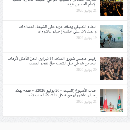
الإمام الحسين «ع»
21 يونيو 2026
النظام الخليفيّ يصعّد حربه على الشيعة.. اعتداءات
واعتقالات على خلفيّة إحياء عاشوراء
19 يونيو 2026
رئيس مجلس شورى ائتلاف 14 فبراير: الحلّ الأمثل لأزمات
البحرين هو في نيل الشعب حقّ تقرير المصير
20 يونيو 2026
حدث الأسبوع (السبت – 20 يونيو 2026): «حمد» يهدّد
إحياء عاشوراء من خلال «الشبكة الحديديّة»
21 يونيو 2026