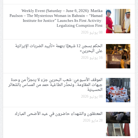
Weekly Event (Saturday – June 6, 2026): Marika
Paulson – The Mysterious Woman in Bahrain – “Hamad
Institute for Justice” Launches Its First Activity:
Legalizing Corruption First
08 يونيو 2026
الحكم بسجن 12 شيعيًّا بتهمة «تأييد الضربات الإيرانيّة
على البحرين»
16 يونيو 2026
الموقف الأسبوعيّ: شعب البحرين جزء لا يتجزّأ من وحدة
جبهات المقاومة.. ونحذّر الطاغية حمد من المساس بالشعائر
الحسينيّة
08 يونيو 2026
المعتقلون والشهداء حاضرون في عيد الأضحى المبارك
28 مايو 2026