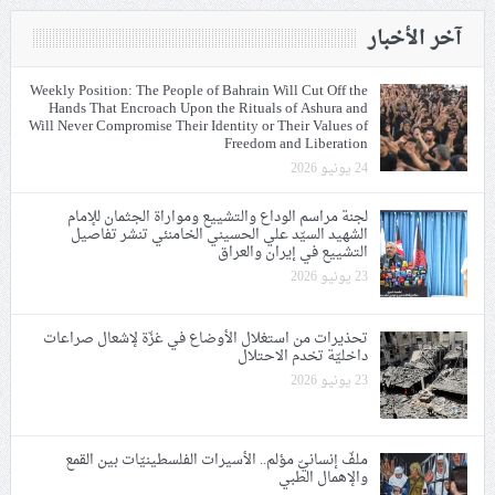
آخر الأخبار
Weekly Position: The People of Bahrain Will Cut Off the
Hands That Encroach Upon the Rituals of Ashura and
Will Never Compromise Their Identity or Their Values of
Freedom and Liberation
24 يونيو 2026
لجنة مراسم الوداع والتشييع ومواراة الجثمان للإمام
الشهيد السيّد علي الحسيني الخامنئي تنشر تفاصيل
التشييع في إيران والعراق
23 يونيو 2026
تحذيرات من استغلال الأوضاع في غزّة لإشعال صراعات
داخليّة تخدم الاحتلال
23 يونيو 2026
ملفّ إنسانيّ مؤلم.. الأسيرات الفلسطينيّات بين القمع
والإهمال الطبي