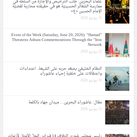
علماء البحرين: طلب الترخيص والإجازة من السلطة في
ممارسة الشعائر الحسينيّة هو في حقيقته محاربة لقضيّة
الإمام الحسين «ع»
21 يونيو 2026
Event of the Week (Saturday, June 20, 2026): “Hamad”
Threatens Ashura Commemorations Through the “Iron
Network
22 يونيو 2026
النظام الخليفيّ يصعّد حربه على الشيعة.. اعتداءات
واعتقالات على خلفيّة إحياء عاشوراء
19 يونيو 2026
مقال: عاشوراء البحرين… ميدان جهاد بالكلمة
21 يونيو 2026
رئيس مجلس شورى ائتلاف 14 فبراير: الحلّ الأمثل لأزمات