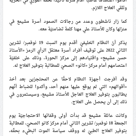
أقاموا اعتصامًا غاضبًا أمام منزله تأكيدًا لحقّه الفوري في الحُرية
وتلقي العلاج اللازم.
علماء البحرين: طلب الترخيص والإجازة من السلطة في
ممارسة الشعائر الحسينيّة هو في حقيقته محاربة لقضيّة
كما زار ناشطون وعدد من رجالات الصمود أسرة مشيمع في
الإمام الحسين «ع»
منزلها وكان للأستاذ علي مهنا كلمة تضامنيّة معه.
لجنة مراسم الوداع والتشييع ومواراة الجثمان للإمام الشهيد
السيّد علي الحسيني الخامنئي تنشر تفاصيل التشييع في
يذكر أنّ النظام الخليفيّ أقدم يوم السبت 19 نوفمبر/ تشرين
إيران والعراق
الثاني 2022 على توقيف أفراد أسرة معتقل الرأي الرمز «الأستاذ
حسن مشيمع» واقتيادهم إلى مركز الحورة، وذلك على خلفيّة
اعتصامهم أمام مركز «كانو» الصحيّ للمطالبة بتوفير العلاج له.
وقد أفرجت أجهزة النظام لاحقًا عن المحتجزين بعد أخذ
«أقوالهم» التي لم يوقع عليها منهم أحد، وأكدوا للضباط أنّهم
يطالبون بتوفير العلاج العاجل للأستاذ مشيمع، وسيستمرون في
ذلك إلى أن يحصل على العلاج.
وكانت عائلة مشيمع قد بدأت أولى وقفاتها الاحتجاجيّة يوم
الجمعة 18 نوفمبر/ تشرين الثاني أمام مركز كانو الصحيّ، للمطالبة
بتوفير العلاج الطبيّ له ووقف سياسة الموت البطيء بحقّه،