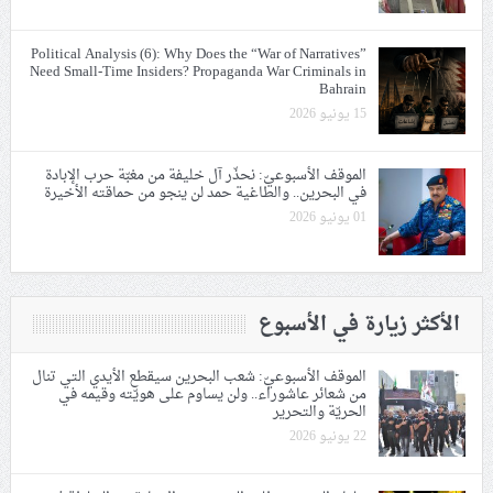
Political Analysis (6): Why Does the “War of Narratives”
Need Small-Time Insiders? Propaganda War Criminals in
Bahrain
15 يونيو 2026
الموقف الأسبوعيّ: نحذّر آل خليفة من مغبّة حرب الإبادة
في البحرين.. والطاغية حمد لن ينجو من حماقته الأخيرة
01 يونيو 2026
الأكثر زيارة في الأسبوع
الموقف الأسبوعيّ: شعب البحرين سيقطع الأيدي التي تنال
من شعائر عاشوراء.. ولن يساوم على هويّته وقيمه في
الحريّة والتحرير
22 يونيو 2026