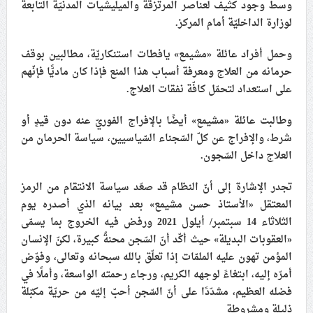
وسط وجود كثيف لعناصر المرتزقة والميليشيات المدنيّة التابعة
لوزارة الداخليّة أمام المركز.
وحمل أفراد عائلة «مشيمع» يافطات استنكاريّة، مطالبين بوقف
حرمانه من العلاج ومعرفة أسباب هذا المنع فإذا كان ماديًّا فإنّهم
على استعداد لتحمّل كافّة نفقات العلاج.
وطالبت عائلة «مشيمع» أيضًا بالإفراج الفوريّ عنه دون قيدٍ أو
شرط، والإفراج عن كلّ السّجناء السّياسيين، سياسة الحرمان من
العلاج داخل السّجون.
تجدر الإشارة إلى أنّ النظام قد صعّد سياسة الانتقام من الرمز
المعتقل «الأستاذ حسن مشيمع» بعد بيانه الذي أصدره يوم
الثلاثاء 14 سبتمبر/ أيلول 2021 ورفض فيه الخروج بما يسمّى
«العقوبات البديلة» حيث أكّد أنّ السّجن محنةٌ كبيرة، لكنّ الإنسان
المؤمن تهون عليه الملمّات إذا تعلّق بالله سبحانه وتعالى، وفوّض
أمرّه إليه، ابتغاءً لوجهه الكريم، ورجاء رحمته الواسعة، وأملًا في
فضله العظيم، مشدّدًا على أنّ السّجن أحبّ إليّه من حريّة مكبّلة
ذليلة ومشروطة