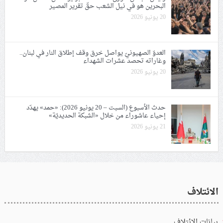
البحرين هو في نيل الشعب حقّ تقرير المصير
20 يونيو 2026
العدوّ الصهيونيّ يواصل خرق وقف إطلاق النار في لبنان..
وغاراته تحصد عشرات الشهداء
20 يونيو 2026
حدث الأسبوع (السبت – 20 يونيو 2026): «حمد» يهدّد
إحياء عاشوراء من خلال «الشبكة الحديديّة»
21 يونيو 2026
الائتلاف
بيانات الائتلاف