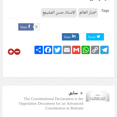
Tags:
اخبار العالم
الاستاذ حسن المشيمع
Share
0
Share
Tweet
Share
Facebook
Twitter
Email
Gmail
WhatsApp
Copy
Telegram
Link
سابق
The Constitutional Declaration is the
Opposition Document for an Advanced
Constitution in Bahrain.