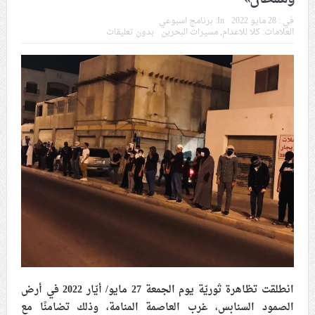
في موسم عاشوراء
في :
28 مايو 2022
In:
برنامج اسبوعي
العلامات:
كلا للاعدام
,
مسيرات البحرين
بدون تعليقات
النظام الخليفيّ يدسّ عيونه بين المشاركين في مواكب العزاء
ويعتقل العشرات من الشبّان
الموقف الأسبوعيّ: شعب البحرين سيقطع الأيدي التي تنال
من شعائر عاشوراء.. ولن يساوم على هويّته وقيمه في
الحريّة والتحرير
مقال: عاشوراء البحرين… ميدان جهاد بالكلمة
الفقيه القائد قاسم: لن تقتلوا الحسين.. إنّ الحسين سيقتل
طاغوتيّتكم
انطلقت تظاهرة ثوريّة يوم الجمعة 27 مايو/ أيّار 2022 في أرض
انطلاق المحادثات الإيرانيّة- الأمريكيّة في سويسرا
الصمود السنابس، غرب العاصمة المنامة، وذلك تضامنًا مع