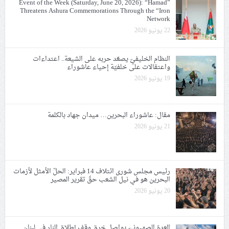
Event of the Week (Saturday, June 20, 2026): “Hamad”
Threatens Ashura Commemorations Through the “Iron
Network
22 يونيو 2026
النظام الخليفيّ يصعّد حربه على الشيعة.. اعتداءات
واعتقالات على خلفيّة إحياء عاشوراء
19 يونيو 2026
مقال: عاشوراء البحرين… ميدان جهاد بالكلمة
21 يونيو 2026
رئيس مجلس شورى ائتلاف 14 فبراير: الحلّ الأمثل لأزمات
البحرين هو في نيل الشعب حقّ تقرير المصير
20 يونيو 2026
العدوّ الصهيونيّ يواصل خرق وقف إطلاق النار في لبنان..