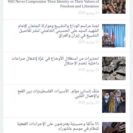
Will Never Compromise Their Identity or Their Values of
Freedom and Liberation
24 يونيو 2026
لجنة مراسم الوداع والتشييع ومواراة الجثمان للإمام
الشهيد السيّد علي الحسيني الخامنئي تنشر تفاصيل
التشييع في إيران والعراق
23 يونيو 2026
تحذيرات من استغلال الأوضاع في غزّة لإشعال صراعات
داخليّة تخدم الاحتلال
23 يونيو 2026
ملفّ إنسانيّ مؤلم.. الأسيرات الفلسطينيّات بين القمع
والإهمال الطبي
23 يونيو 2026
55 مأتمًا وحسينيّة يعترضون على الإجراءات القمعيّة
للنظام في موسم عاشوراء