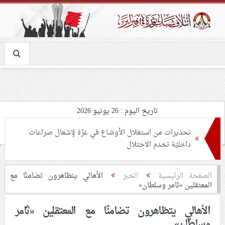
تاريخ اليوم : 26 يونيو 2026
تحذيرات من استغلال الأوضاع في غزّة لإشعال صراعات
داخليّة تخدم الاحتلال
ملفّ إنسانيّ مؤلم.. الأسيرات الفلسطينيّات بين القمع
الصفحة الرئيسية
الخبر
الأهالي يتظاهرون تضامنًا مع
المعتقلين «ثامر وسلطان»
والإهمال الطبي
الأهالي يتظاهرون تضامنًا مع المعتقلين «ثامر
55 مأتمًا وحسينيّة يعترضون على الإجراءات القمعيّة للنظام
وسلطان»