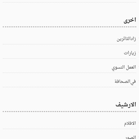
اخرى
زادالثائرين
زيارات
العمل النسوي
في‌الصحافة
الارشيف
الافلام
الصور