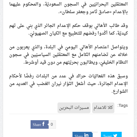
المعتقلين البحرانيّين في السجون السعوديّة، والمحكوم عليهما
علماء البحرين: طلب الترخيص والإجازة من السلطة في
بالإعدام «صادق ثامر وجعفر سلطان».
ممارسة الشعائر الحسينيّة هو في حقيقته محاربة لقضيّة
الإمام الحسين «ع»
وقد طالب الأهالي بوقف حكم الإعدام الجائر الذي بني على تهم
كيديّة، كما أكّدوا رفضهم للتطبيع مع الكيان الصهيونيّ.
لجنة مراسم الوداع والتشييع ومواراة الجثمان للإمام الشهيد
السيّد علي الحسيني الخامنئي تنشر تفاصيل التشييع في
ويتواصل اعتصام الأهالي اليوميّ في البلدة، والذي يعربون من
إيران والعراق
خلاله عن تضامنهم الكامل مع المعتقلين السياسيّين في سجون
النظام الخليفيّ، ويطالبون بحريّتهم من دون قيد أوشرط.
وسبق هذه الفعاليّات حراك في عدد من البلدات رفضًا لأحكام
الإعدام الجائرة، حيث أشعل الثوّار نيران الغضب في العديد من
الشوارع.
Tags:
كلا للاعدام
مسيرات البحرين
Share
0
Share
Tweet